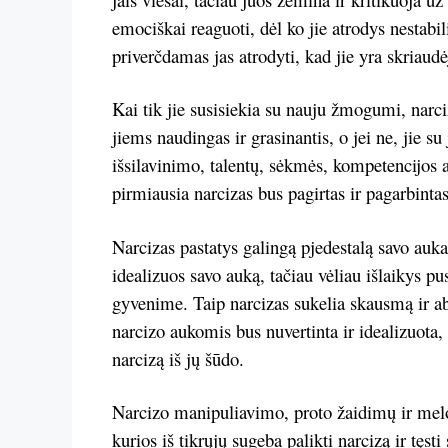
emociškai reaguoti, dėl ko jie atrodys nestabil
priverčdamas jas atrodyti, kad jie yra skriaudė
Kai tik jie susisiekia su nauju žmogumi, narc
jiems naudingas ir grasinantis, o jei ne, jie s
išsilavinimo, talentų, sėkmės, kompetencijos 
pirmiausia narcizas bus pagirtas ir pagarbintas
Narcizas pastatys galingą pjedestalą savo auka
idealizuos savo auką, tačiau vėliau išlaikys p
gyvenime. Taip narcizas sukelia skausmą ir ab
narcizo aukomis bus nuvertinta ir idealizuota,
narcizą iš jų šūdo.
Narcizo manipuliavimo, proto žaidimų ir melo l
kurios iš tikrųjų sugeba palikti narcizą ir tęst