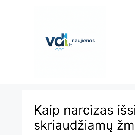
Pereiti
prie
turinio
Kaip narcizas iš
skriaudžiamų žmo