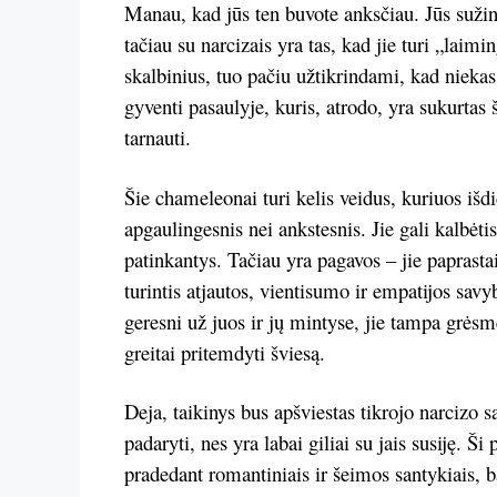
Manau, kad jūs ten buvote anksčiau. Jūs sužino
tačiau su narcizais yra tas, kad jie turi „laimi
skalbinius, tuo pačiu užtikrindami, kad niekas
gyventi pasaulyje, kuris, atrodo, yra sukurtas
tarnauti.
Šie chameleonai turi kelis veidus, kuriuos išd
apgaulingesnis nei ankstesnis. Jie gali kalbėtis
patinkantys. Tačiau yra pagavos – jie paprastai
turintis atjautos, vientisumo ir empatijos sav
geresni už juos ir jų mintyse, jie tampa grėsme
greitai pritemdyti šviesą.
Deja, taikinys bus apšviestas tikrojo narcizo s
padaryti, nes yra labai giliai su jais susiję. Š
pradedant romantiniais ir šeimos santykiais, ba