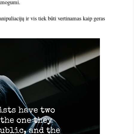
u žmogumi.
anipuliacijų ir vis tiek būti vertinamas kaip geras