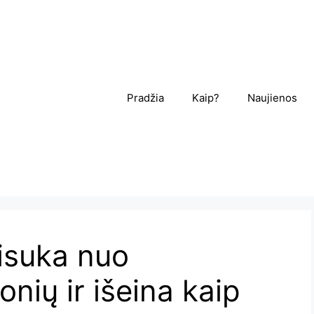
Pradžia
Kaip?
Naujienos
sisuka nuo
nių ir išeina kaip