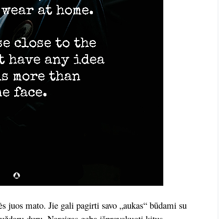
ės juos mato. Jie gali pagirti savo „aukas“ būdami su
ž uždarų durų. Narcizas geba išprovokuoti kitus