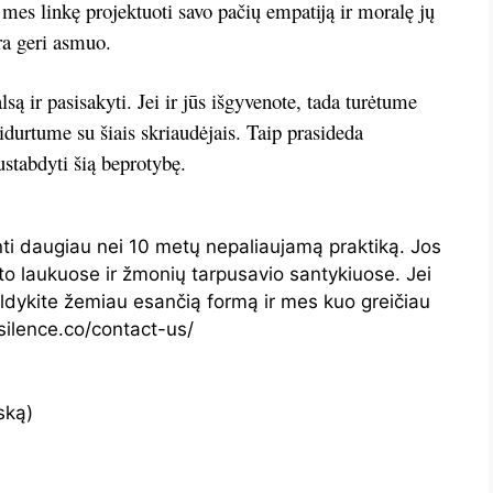
 mes linkę projektuoti savo pačių empatiją ir moralę jų
 yra geri asmuo.
alsą ir pasisakyti. Jei ir jūs išgyvenote, tada turėtume
idurtume su šiais skriaudėjais. Taip prasideda
ustabdyti šią beprotybę.
inti daugiau nei 10 metų nepaliaujamą praktiką. Jos
 laukuose ir žmonių tarpusavio santykiuose. Jei
ldykite žemiau esančią formą ir mes kuo greičiau
silence.co/contact-us/
ską)