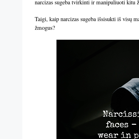
narcizas sugeba tvirkinti ir manipuliuoti kit
Taigi, kaip narcizas sugeba išsisukti iš visų m
žmogus?