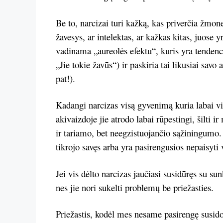
Be to, narcizai turi kažką, kas priverčia žmones
žavesys, ar intelektas, ar kažkas kitas, juose y
vadinama „aureolės efektu“, kuris yra tenden
„Jie tokie žavūs“) ir paskiria tai likusiai savo
pat!).
Kadangi narcizas visą gyvenimą kuria labai vi
akivaizdoje jie atrodo labai rūpestingi, šilti
ir tariamo, bet neegzistuojančio sąžiningumo.
tikrojo savęs arba yra pasirengusios nepaisyti
Jei vis dėlto narcizas jaučiasi susidūręs su s
nes jie nori sukelti problemų be priežasties.
Priežastis, kodėl mes nesame pasirengę susidor