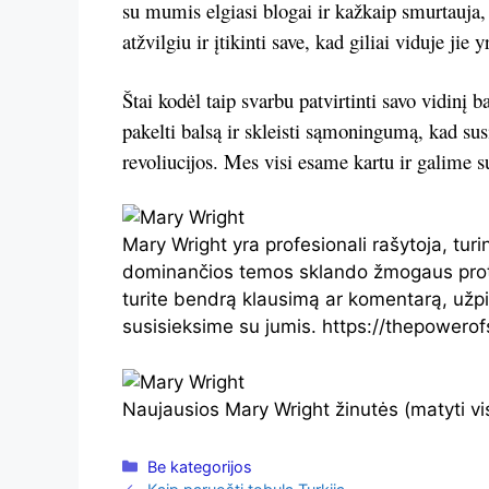
su mumis elgiasi blogai ir kažkaip smurtauja,
atžvilgiu ir įtikinti save, kad giliai viduje jie
Štai kodėl taip svarbu patvirtinti savo vidinį b
pakelti balsą ir skleisti sąmoningumą, kad sus
revoliucijos. Mes visi esame kartu ir galime s
Mary Wright yra profesionali rašytoja, tur
dominančios temos sklando žmogaus proto
turite bendrą klausimą ar komentarą, užpi
susisieksime su jumis. https://thepowerof
Naujausios Mary Wright žinutės
(matyti vi
Kategorijos
Be kategorijos