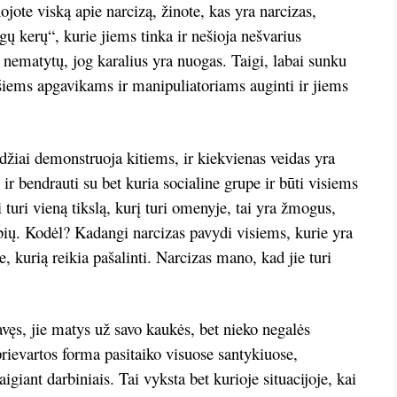
jote viską apie narcizą, žinote, kas yra narcizas,
ngų kerų“, kurie jiems tinka ir nešioja nešvarius
 nematytų, jog karalius yra nuogas. Taigi, labai sunku
 šiems apgavikams ir manipuliatoriams auginti ir jiems
idžiai demonstruoja kitiems, ir kiekvienas veidas yra
 ir bendrauti su bet kuria socialine grupe ir būti visiems
 turi vieną tikslą, kurį turi omenyje, tai yra žmogus,
ybių. Kodėl? Kadangi narcizas pavydi visiems, kurie yra
, kurią reikia pašalinti. Narcizas mano, kad jie turi
avęs, jie matys už savo kaukės, bet nieko negalės
i prievartos forma pasitaiko visuose santykiuose,
igiant darbiniais. Tai vyksta bet kurioje situacijoje, kai