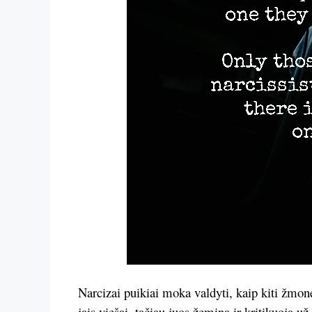
Narcizai puikiai moka valdyti, kaip kiti žmon
jais viešai, tačiau juos žemina ir kritikuoja u