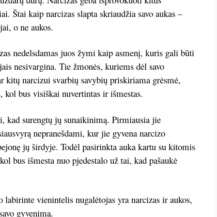
iai. Štai kaip narcizas slapta skriaudžia savo aukas –
jai, o ne aukos.
izas nedelsdamas juos žymi kaip asmenį, kuris gali būti
u jais nesivargina. Tie žmonės, kuriems dėl savo
ar kitų narcizui svarbių savybių priskiriama grėsmė,
, kol bus visiškai nuvertintas ir išmestas.
i, kad surengtų jų sunaikinimą. Pirmiausia jie
usiausvyrą nepranešdami, kur jie gyvena narcizo
ejonę jų širdyje. Todėl pasirinkta auka kartu su kitomis
 kol bus išmesta nuo pjedestalo už tai, kad pašaukė
abirinte vienintelis nugalėtojas yra narcizas ir aukos,
i savo gyvenimą.