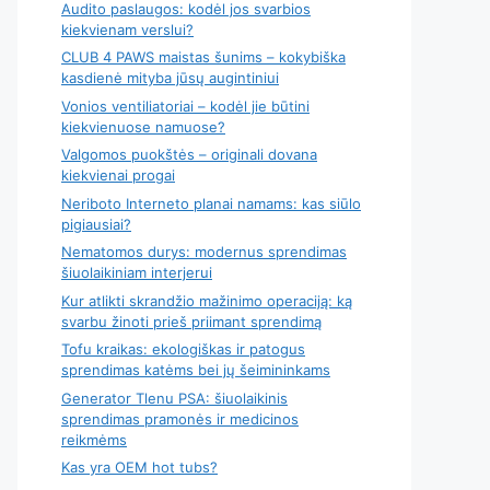
Audito paslaugos: kodėl jos svarbios
kiekvienam verslui?
CLUB 4 PAWS maistas šunims – kokybiška
kasdienė mityba jūsų augintiniui
Vonios ventiliatoriai – kodėl jie būtini
kiekvienuose namuose?
Valgomos puokštės – originali dovana
kiekvienai progai
Neriboto Interneto planai namams: kas siūlo
pigiausiai?
Nematomos durys: modernus sprendimas
šiuolaikiniam interjerui
Kur atlikti skrandžio mažinimo operaciją: ką
svarbu žinoti prieš priimant sprendimą
Tofu kraikas: ekologiškas ir patogus
sprendimas katėms bei jų šeimininkams
Generator Tlenu PSA: šiuolaikinis
sprendimas pramonės ir medicinos
reikmėms
Kas yra OEM hot tubs?