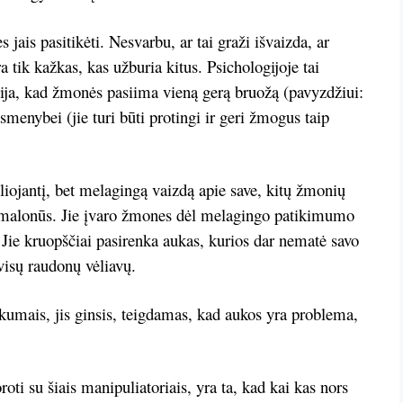
 jais pasitikėti. Nesvarbu, ar tai graži išvaizda, ar
ra tik kažkas, kas užburia kitus. Psichologijoje tai
cija, kad žmonės pasiima vieną gerą bruožą (pavyzdžiui:
 asmenybei (jie turi būti protingi ir geri žmogus taip
liojantį, bet melagingą vaizdą apie save, kitų žmonių
 ir malonūs. Jie įvaro žmones dėl melagingo patikimumo
 Jie kruopščiai pasirenka aukas, kurios dar nematė savo
 visų raudonų vėliavų.
unkumais, jis ginsis, teigdamas, kad aukos yra problema,
oti su šiais manipuliatoriais, yra ta, kad kai kas nors