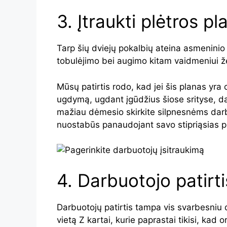
3. Įtraukti plėtros pl
Tarp šių dviejų pokalbių ateina asmeninio
tobulėjimo bei augimo kitam vaidmeniui ž
Mūsų patirtis rodo, kad jei šis planas yra o
ugdymą, ugdant įgūdžius šiose srityse, da
mažiau dėmesio skirkite silpnesnėms darb
nuostabūs panaudojant savo stipriąsias p
4. Darbuotojo patirti
Darbuotojų patirtis tampa vis svarbesniu 
vietą Z kartai, kurie paprastai tikisi, kad 