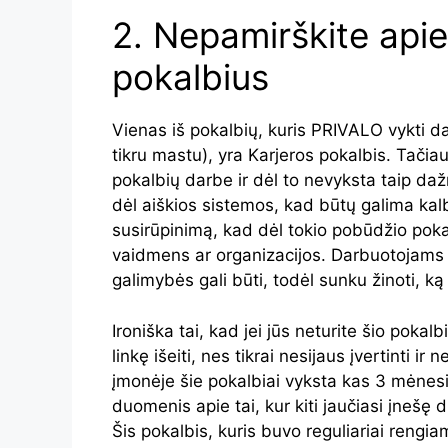
2. Nepamirškite apie
pokalbius
Vienas iš pokalbių, kuris PRIVALO vykti d
tikru mastu), yra Karjeros pokalbis. Tačiau
pokalbių darbe ir dėl to nevyksta taip daž
dėl aiškios sistemos, kad būtų galima kalb
susirūpinimą, kad dėl tokio pobūdžio poka
vaidmens ar organizacijos. Darbuotojams 
galimybės gali būti, todėl sunku žinoti, ką
Ironiška tai, kad jei jūs neturite šio poka
linkę išeiti, nes tikrai nesijaus įvertinti i
įmonėje šie pokalbiai vyksta kas 3 mėnes
duomenis apie tai, kur kiti jaučiasi įnešę di
Šis pokalbis, kuris buvo reguliariai rengi