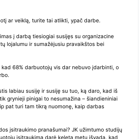
 ar veiklą, turite tai atlikti, ypač darbe.
imas į darbą tiesiogiai susijęs su organizacine
ų lojalumu ir sumažėjusiu pravaikštos bei
, kad 68% darbuotojų vis dar nebuvo įdarbinti, o
rbo.
s labiau susiję ir susiję su tuo, ką daro, kad iš
n tik grynieji pinigai to nesumažina – šiandieniniai
p pat turi tam tikrą nuomonę, kaip darbas
andos įsitraukimo pranašumai? JK užimtumo studijų
buotojų įsitraukimą darė keletą metų išvadą, kad