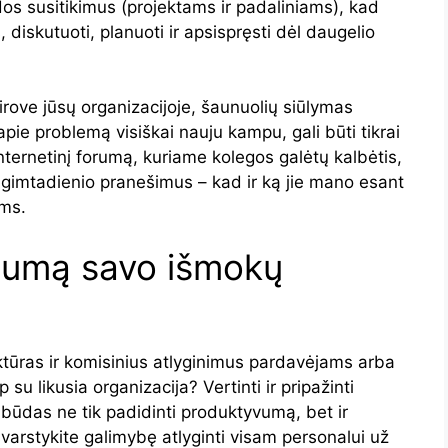
dos susitikimus (projektams ir padaliniams), kad
, diskutuoti, planuoti ir apsispręsti dėl daugelio
airove jūsų organizacijoje, šaunuolių siūlymas
apie problemą visiškai nauju kampu, gali būti tikrai
internetinį forumą, kuriame kolegos galėtų kalbėtis,
ti gimtadienio pranešimus – kad ir ką jie mano esant
ams.
ngumą savo išmokų
uktūras ir komisinius atlyginimus pardavėjams arba
u likusia organizacija? Vertinti ir pripažinti
 būdas ne tik padidinti produktyvumą, bet ir
svarstykite galimybę atlyginti visam personalui už