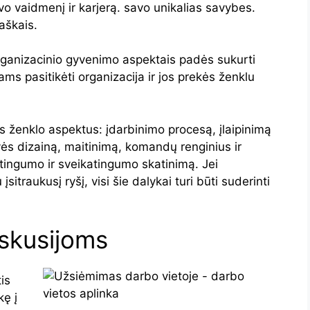
o vaidmenį ir karjerą. savo unikalias savybes.
aškais.
 organizacinio gyvenimo aspektais padės sukurti
s pasitikėti organizacija ir jos prekės ženklu
 ženklo aspektus: įdarbinimo procesą, įlaipinimą
vės dizainą, maitinimą, komandų renginius ir
tingumo ir sveikatingumo skatinimą. Jei
sitraukusį ryšį, visi šie dalykai turi būti suderinti
iskusijoms
is
kę į