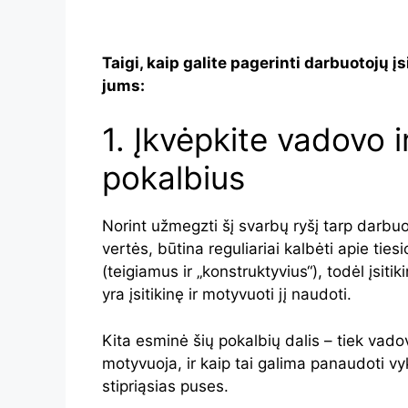
Taigi, kaip galite pagerinti darbuotojų į
jums:
1. Įkvėpkite vadovo 
pokalbius
Norint užmegzti šį svarbų ryšį tarp darbu
vertės, būtina reguliariai kalbėti apie tie
(teigiamus ir „konstruktyvius“), todėl įsiti
yra įsitikinę ir motyvuoti jį naudoti.
Kita esminė šių pokalbių dalis – tiek vadovu
motyvuoja, ir kaip tai galima panaudoti vy
stipriąsias puses.