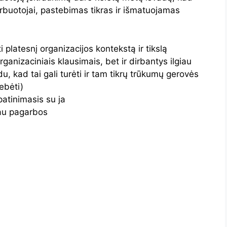
rbuotojai, pastebimas tikras ir išmatuojamas
 platesnį organizacijos kontekstą ir tikslą
ganizaciniais klausimais, bet ir dirbantys ilgiau
u, kad tai gali turėti ir tam tikrų trūkumų gerovės
tebėti)
patinimasis su ja
iau pagarbos