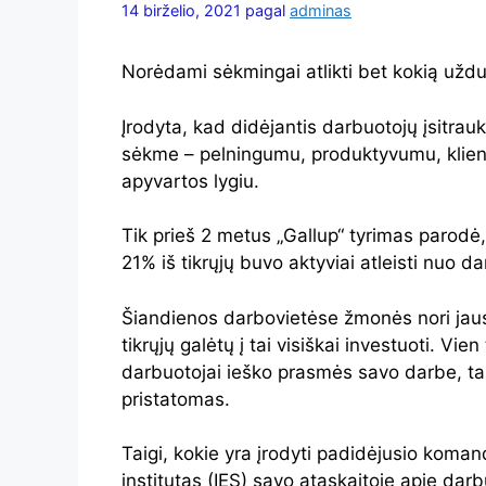
14 birželio, 2021
pagal
adminas
Norėdami sėkmingai atlikti bet kokią užduotį
Įrodyta, kad didėjantis darbuotojų įsitrauk
sėkme – pelningumu, produktyvumu, klient
apyvartos lygiu.
Tik prieš 2 metus „Gallup“ tyrimas parodė
21% iš tikrųjų buvo aktyviai atleisti nuo da
Šiandienos darbovietėse žmonės nori jausti
tikrųjų galėtų į tai visiškai investuoti. Vie
darbuotojai ieško prasmės savo darbe, tai
pristatomas.
Taigi, kokie yra įrodyti padidėjusio kom
institutas (IES) savo ataskaitoje apie dar