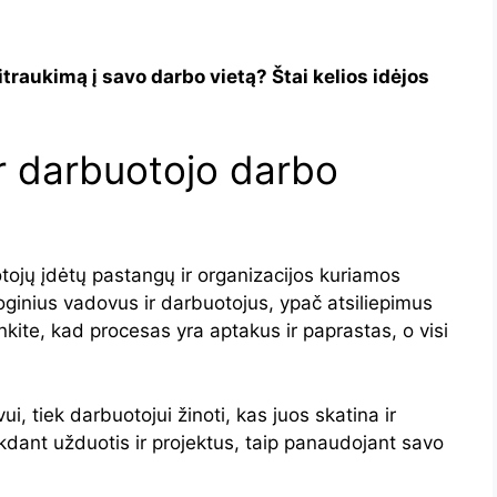
sitraukimą į savo darbo vietą? Štai kelios idėjos
ir darbuotojo darbo
otojų įdėtų pastangų ir organizacijos kuriamos
sioginius vadovus ir darbuotojus, ypač atsiliepimus
kinkite, kad procesas yra aptakus ir paprastas, o visi
i, tiek darbuotojui žinoti, kas juos skatina ir
kdant užduotis ir projektus, taip panaudojant savo