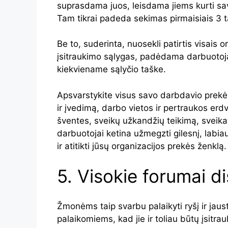
suprasdama juos, leisdama jiems kurti sav
Tam tikrai padeda sekimas pirmaisiais 3 t
Be to, suderinta, nuosekli patirtis visais
įsitraukimo sąlygas, padėdama darbuotojam
kiekviename sąlyčio taške.
Apsvarstykite visus savo darbdavio prekės
ir įvedimą, darbo vietos ir pertraukos erd
šventes, sveikų užkandžių teikimą, sveika
darbuotojai ketina užmegzti gilesnį, labiau į
ir atitikti jūsų organizacijos prekės ženklą.
5. Visokie forumai d
Žmonėms taip svarbu palaikyti ryšį ir jaust
palaikomiems, kad jie ir toliau būtų įsitrau