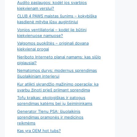
Audito paslaugos: kodėl jos svarbios
kiekvienam verslui?
CLUB 4 PAWS maistas šunims – kokybiška
kasdienė mityba jūsų augintiniui
Vonios ventiliatoriai – kodėl jie būtini
kiekvienuose namuose?
Valgomos puokštės – originali dovana
kiekvienai progai
Neriboto Interneto planai namams: kas siūlo
pigiausiai?
Nematomos durys: modernus sprendimas
šiuolaikiniam interjerui
Kur atlikti skrandžio mažinimo operaciją: ką
svarbu žinoti prieš priimant sprendimą
Tofu kraikas: ekologiškas ir patogus
sprendimas katėms bei jų šeimininkams
Generator Tlenu PSA: šiuolaikinis
sprendimas pramonės ir medicinos
reikmėms
Kas yra OEM hot tubs?