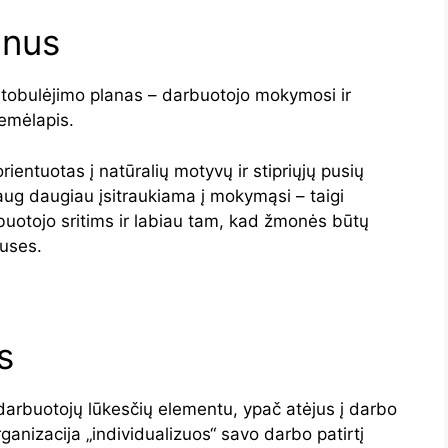
anus
 tobulėjimo planas – darbuotojo mokymosi ir
emėlapis.
rientuotas į natūralių motyvų ir stipriųjų pusių
ug daugiau įsitraukiama į mokymąsi – taigi
uotojo sritims ir labiau tam, kad žmonės būtų
uses.
s
darbuotojų lūkesčių elementu, ypač atėjus į darbo
organizacija „individualizuos“ savo darbo patirtį