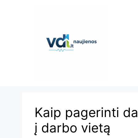
Pereiti
prie
turinio
Kaip pagerinti da
į darbo vietą