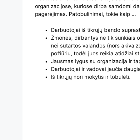
organizacijose, kuriose dirba samdomi da
pagerėjimas. Patobulinimai, tokie kaip …
Darbuotojai iš tikrųjų bando suprasti
Žmonės, dirbantys ne tik sunkiais or
nei sutartos valandos (nors akivaizd
požiūriu, todėl juos reikia atidžiai s
Jausmas lygus su organizacija ir ta
Darbuotojai ir vadovai jaučia daug
Iš tikrųjų nori mokytis ir tobulėti.