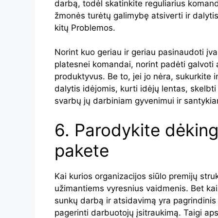
darbą, todėl skatinkite reguliarius koman
žmonės turėtų galimybę atsiverti ir dalytis
kitų Problemos.
Norint kuo geriau ir geriau pasinaudoti įv
platesnei komandai, norint padėti galvoti 
produktyvus. Be to, jei jo nėra, sukurkite 
dalytis idėjomis, kurti idėjų lentas, skelb
svarbų jų darbiniam gyvenimui ir santyki
6. Parodykite dėki
pakete
Kai kurios organizacijos siūlo premijų str
užimantiems vyresnius vaidmenis. Bet kaip s
sunkų darbą ir atsidavimą yra pagrindinis
pagerinti darbuotojų įsitraukimą. Taigi ap