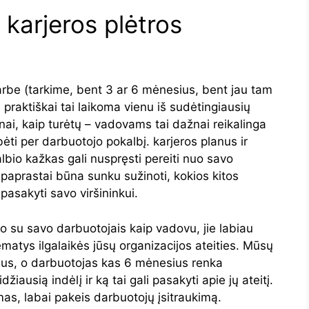
 karjeros plėtros
arbe (tarkime, bent 3 ar 6 mėnesius, bent jau tam
 praktiškai tai laikoma vienu iš sudėtingiausių
nai, kaip turėtų – vadovams tai dažnai reikalinga
ėti per darbuotojo pokalbį. karjeros planus ir
lbio kažkas gali nuspręsti pereiti nuo savo
paprastai būna sunku sužinoti, kokios kitos
 pasakyti savo viršininkui.
lbio su savo darbuotojais kaip vadovu, jie labiau
r nematys ilgalaikės jūsų organizacijos ateities. Mūsų
ius, o darbuotojas kas 6 mėnesius renka
džiausią indėlį ir ką tai gali pasakyti apie jų ateitį.
amas, labai pakeis darbuotojų įsitraukimą.