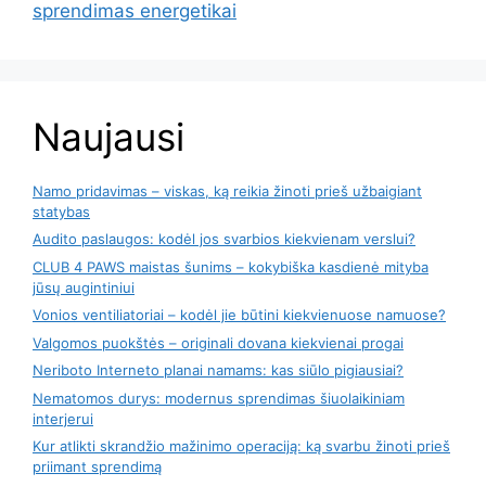
sprendimas energetikai
Naujausi
Namo pridavimas – viskas, ką reikia žinoti prieš užbaigiant
statybas
Audito paslaugos: kodėl jos svarbios kiekvienam verslui?
CLUB 4 PAWS maistas šunims – kokybiška kasdienė mityba
jūsų augintiniui
Vonios ventiliatoriai – kodėl jie būtini kiekvienuose namuose?
Valgomos puokštės – originali dovana kiekvienai progai
Neriboto Interneto planai namams: kas siūlo pigiausiai?
Nematomos durys: modernus sprendimas šiuolaikiniam
interjerui
Kur atlikti skrandžio mažinimo operaciją: ką svarbu žinoti prieš
priimant sprendimą