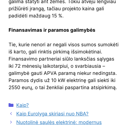
galima statyti ant žemės. Tokiu atveju lengviau
prižiūrėti įrangą, tačiau projekto kaina gali
padidėti maždaug 15 %.
Finansavimas ir paramos galimybės
Tie, kurie nenori ar negali visos sumos sumokėti
iš karto, gali rinktis pirkimą išsimokėtinai.
Finansavimo partneriai siūlo lanksčias sąlygas
iki 72 mėnesių laikotarpiui, o svarbiausia –
galimybė gauti APVA paramą niekur nedingsta.
Paramos dydis už 10 kW elektrinę gali siekti iki
2550 eurų, o tai ženkliai paspartina atsipirkimą.
Kategorijos
Kaip?
Kaip Eurolyga skiriasi nuo NBA?
Nuotolinė saulės elektrinė: modernus