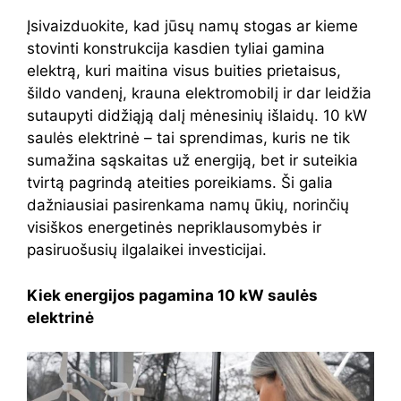
Įsivaizduokite, kad jūsų namų stogas ar kieme
stovinti konstrukcija kasdien tyliai gamina
elektrą, kuri maitina visus buities prietaisus,
šildo vandenį, krauna elektromobilį ir dar leidžia
sutaupyti didžiąją dalį mėnesinių išlaidų. 10 kW
saulės elektrinė – tai sprendimas, kuris ne tik
sumažina sąskaitas už energiją, bet ir suteikia
tvirtą pagrindą ateities poreikiams. Ši galia
dažniausiai pasirenkama namų ūkių, norinčių
visiškos energetinės nepriklausomybės ir
pasiruošusių ilgalaikei investicijai.
Kiek energijos pagamina 10 kW saulės
elektrinė