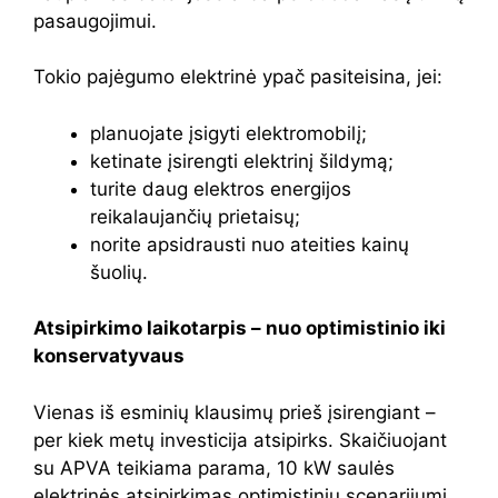
pasaugojimui.
Tokio pajėgumo elektrinė ypač pasiteisina, jei:
planuojate įsigyti elektromobilį;
ketinate įsirengti elektrinį šildymą;
turite daug elektros energijos
reikalaujančių prietaisų;
norite apsidrausti nuo ateities kainų
šuolių.
Atsipirkimo laikotarpis – nuo optimistinio iki
konservatyvaus
Vienas iš esminių klausimų prieš įsirengiant –
per kiek metų investicija atsipirks. Skaičiuojant
su APVA teikiama parama, 10 kW saulės
elektrinės atsipirkimas optimistiniu scenarijumi