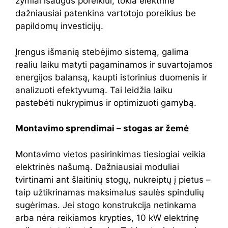
žymiai išaugus poreikiui, tokia elektrinė
dažniausiai patenkina vartotojo poreikius be
papildomų investicijų.
Įrengus išmanią stebėjimo sistemą, galima
realiu laiku matyti pagaminamos ir suvartojamos
energijos balansą, kaupti istorinius duomenis ir
analizuoti efektyvumą. Tai leidžia laiku
pastebėti nukrypimus ir optimizuoti gamybą.
Montavimo sprendimai – stogas ar žemė
Montavimo vietos pasirinkimas tiesiogiai veikia
elektrinės našumą. Dažniausiai moduliai
tvirtinami ant šlaitinių stogų, nukreiptų į pietus –
taip užtikrinamas maksimalus saulės spindulių
sugėrimas. Jei stogo konstrukcija netinkama
arba nėra reikiamos krypties, 10 kW elektrinę