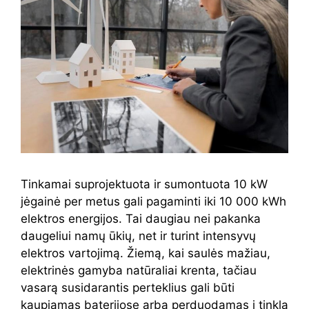
Tinkamai suprojektuota ir sumontuota 10 kW
jėgainė per metus gali pagaminti iki 10 000 kWh
elektros energijos. Tai daugiau nei pakanka
daugeliui namų ūkių, net ir turint intensyvų
elektros vartojimą. Žiemą, kai saulės mažiau,
elektrinės gamyba natūraliai krenta, tačiau
vasarą susidarantis perteklius gali būti
kaupiamas baterijose arba perduodamas į tinklą