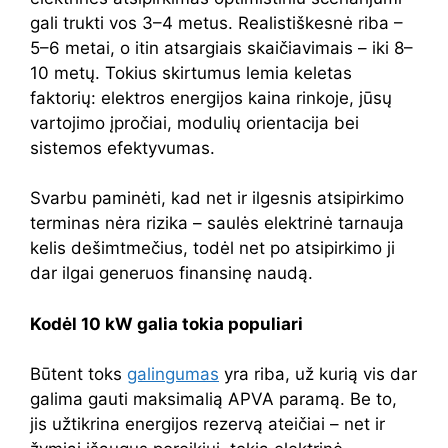
gali trukti vos 3–4 metus. Realistiškesnė riba –
5–6 metai, o itin atsargiais skaičiavimais – iki 8–
10 metų. Tokius skirtumus lemia keletas
faktorių: elektros energijos kaina rinkoje, jūsų
vartojimo įpročiai, modulių orientacija bei
sistemos efektyvumas.
Svarbu paminėti, kad net ir ilgesnis atsipirkimo
terminas nėra rizika – saulės elektrinė tarnauja
kelis dešimtmečius, todėl net po atsipirkimo ji
dar ilgai generuos finansinę naudą.
Kodėl 10 kW galia tokia populiari
Būtent toks
galingumas
yra riba, už kurią vis dar
galima gauti maksimalią APVA paramą. Be to,
jis užtikrina energijos rezervą ateičiai – net ir