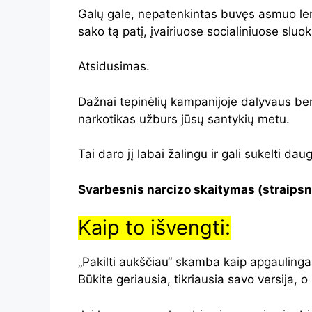
Galų gale, nepatenkintas buvęs asmuo len
sako tą patį, įvairiuose socialiniuose sluo
Atsidusimas.
Dažnai tepinėlių kampanijoje dalyvaus bend
narkotikas užburs jūsų santykių metu.
Tai daro jį labai žalingu ir gali sukelti d
Svarbesnis narcizo skaitymas (straipsni
Kaip to išvengti:
„Pakilti aukščiau“ skamba kaip apgaulinga i
Būkite geriausia, tikriausia savo versija, o 