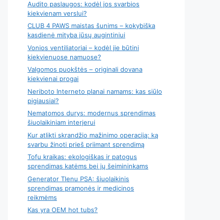
Audito paslaugos: kodėl jos svarbios
kiekvienam verslui?
CLUB 4 PAWS maistas šunims – kokybiška
kasdienė mityba jūsų augintiniui
Vonios ventiliatoriai – kodėl jie būtini
kiekvienuose namuose?
Valgomos puokštės – originali dovana
kiekvienai progai
Neriboto Interneto planai namams: kas siūlo
pigiausiai?
Nematomos durys: modernus sprendimas
šiuolaikiniam interjerui
Kur atlikti skrandžio mažinimo operaciją: ką
svarbu žinoti prieš priimant sprendimą
Tofu kraikas: ekologiškas ir patogus
sprendimas katėms bei jų šeimininkams
Generator Tlenu PSA: šiuolaikinis
sprendimas pramonės ir medicinos
reikmėms
Kas yra OEM hot tubs?