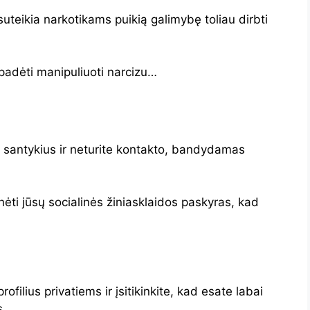
ai suteikia narkotikams puikią galimybę toliau dirbti
padėti manipuliuoti narcizu…
ė santykius ir neturite kontakto, bandydamas
nėti jūsų socialinės žiniasklaidos paskyras, kad
.
ofilius privatiems ir įsitikinkite, kad esate labai
s.