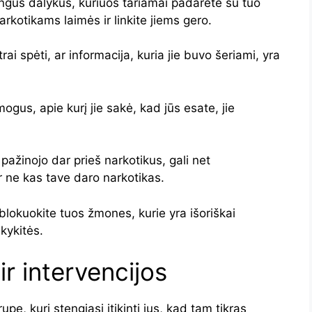
ngus dalykus, kuriuos tariamai padarėte su tuo
arkotikams laimės ir linkite jiems gero.
rai spėti, ar informacija, kuria jie buvo šeriami, yra
mogus, apie kurį jie sakė, kad jūs esate, jie
pažinojo dar prieš narkotikus, gali net
r ne kas tave daro narkotikas.
blokuokite tuos žmones, kurie yra išoriškai
ikykitės.
 ir intervencijos
pę, kuri stengiasi įtikinti jus, kad tam tikras