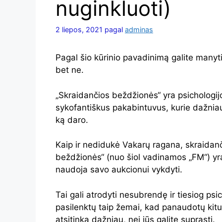
nuginkluoti)
2 liepos, 2021
pagal
adminas
Pagal šio kūrinio pavadinimą galite manyt
bet ne.
„Skraidančios beždžionės“ yra psichologij
sykofantiškus pakabintuvus, kurie dažniausi
ką daro.
Kaip ir nedidukė Vakarų ragana, skraidan
beždžionės“ (nuo šiol vadinamos „FM“) yr
naudoja savo aukcionui vykdyti.
Tai gali atrodyti nesubrendę ir tiesiog psic
pasilenktų taip žemai, kad panaudotų kitu
atsitinka dažniau, nei jūs galite suprasti.