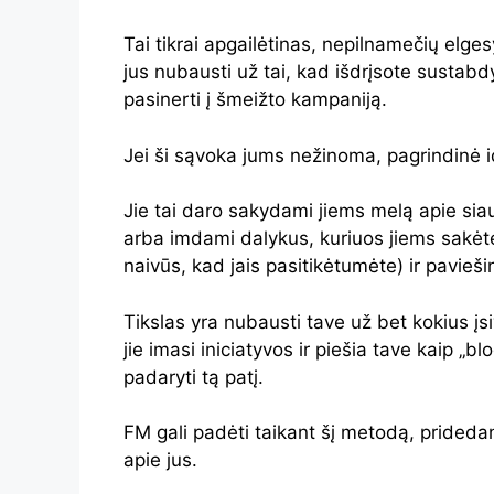
Tai tikrai apgailėtinas, nepilnamečių elgesys
jus nubausti už tai, kad išdrįsote sustabdyt
pasinerti į šmeižto kampaniją.
Jei ši sąvoka jums nežinoma, pagrindinė id
Jie tai daro sakydami jiems melą apie sia
arba imdami dalykus, kuriuos jiems sakėt
naivūs, kad jais pasitikėtumėte) ir pavieš
Tikslas yra nubausti tave už bet kokius įsi
jie imasi iniciatyvos ir piešia tave kaip „b
padaryti tą patį.
FM gali padėti taikant šį metodą, prideda
apie jus.