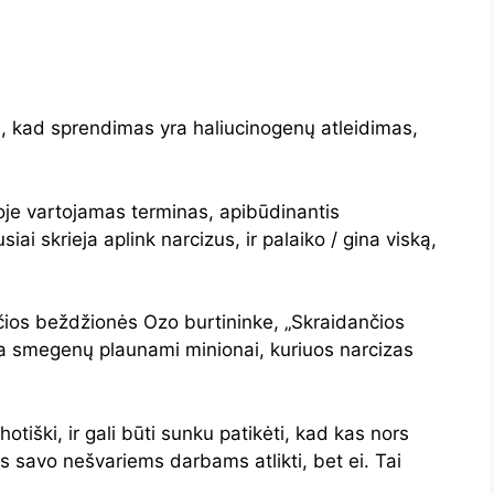
i, kad sprendimas yra haliucinogenų atleidimas,
oje vartojamas terminas, apibūdinantis
ai skrieja aplink narcizus, ir palaiko / gina viską,
čios beždžionės Ozo burtininke, „Skraidančios
a smegenų plaunami minionai, kuriuos narcizas
hotiški, ir gali būti sunku patikėti, kad kas nors
s savo nešvariems darbams atlikti, bet ei. Tai