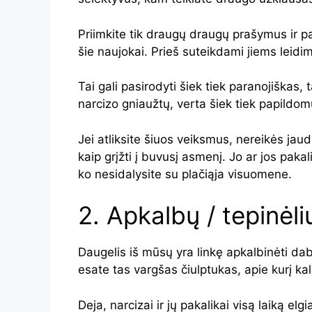
Priimkite tik draugų draugų prašymus ir p
šie naujokai. Prieš suteikdami jiems leidim
Tai gali pasirodyti šiek tiek paranojiškas, 
narcizo gniaužtų, verta šiek tiek papild
Jei atliksite šiuos veiksmus, nereikės jaud
kaip grįžti į buvusį asmenį. Jo ar jos paka
ko nesidalysite su plačiąja visuomene.
2. Apkalbų / tepinėl
Daugelis iš mūsų yra linkę apkalbinėti dabar 
esate tas vargšas čiulptukas, apie kurį kalb
Deja, narcizai ir jų pakalikai visą laiką elg