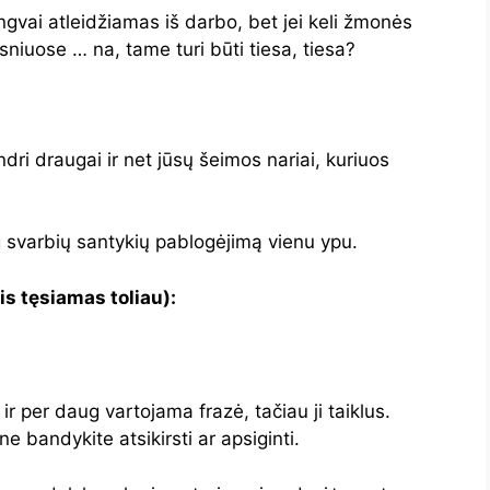
gvai atleidžiamas iš darbo, bet jei keli žmonės
ksniuose … na, tame turi būti tiesa, tiesa?
ri draugai ir net jūsų šeimos nariai, kuriuos
aug svarbių santykių pablogėjimą vienu ypu.
s tęsiamas toliau):
r per daug vartojama frazė, tačiau ji taiklus.
ne bandykite atsikirsti ar apsiginti.