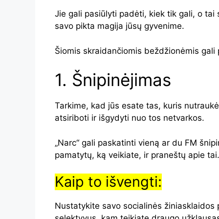
Jie gali pasiūlyti padėti, kiek tik gali, o t
savo pikta magija jūsų gyvenime.
Šiomis skraidančiomis beždžionėmis gali 
1. Šnipinėjimas
Tarkime, kad jūs esate tas, kuris nutrauk
atsiriboti ir išgydyti nuo tos netvarkos.
„Narc“ gali paskatinti vieną ar du FM šnipi
pamatytų, ką veikiate, ir praneštų apie tai
Kaip to išvengti:
Nustatykite savo socialinės žiniasklaidos pr
selektyvus, kam teikiate draugo užklausa