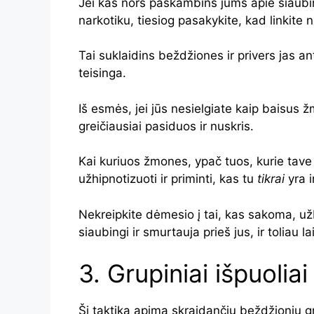
Jei kas nors paskambins jums apie siaubi
narkotiku, tiesiog pasakykite, kad linkite n
Tai suklaidins beždžiones ir privers jas ant
teisinga.
Iš esmės, jei jūs nesielgiate kaip baisus ž
greičiausiai pasiduos ir nuskris.
Kai kuriuos žmones, ypač tuos, kurie tave 
užhipnotizuoti ir priminti, kas tu
tikrai
yra i
Nekreipkite dėmesio į tai, kas sakoma, už
siaubingi ir smurtauja prieš jus, ir toliau la
3. Grupiniai išpuoliai
Ši taktika apima skraidančių beždžionių gru