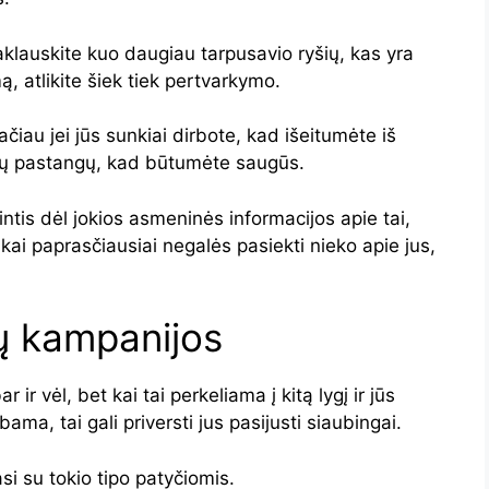
aklauskite kuo daugiau tarpusavio ryšių, kas yra
ą, atlikite šiek tiek pertvarkymo.
tačiau jei jūs sunkiai dirbote, kad išeitumėte iš
omų pastangų, kad būtumėte saugūs.
intis dėl jokios asmeninės informacijos apie tai,
likai paprasčiausiai negalės pasiekti nieko apie jus,
ių kampanijos
ir vėl, bet kai tai perkeliama į kitą lygį ir jūs
ama, tai gali priversti jus pasijusti siaubingai.
iasi su tokio tipo patyčiomis.