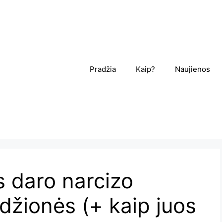
Pradžia
Kaip?
Naujienos
s daro narcizo
džionės (+ kaip juos