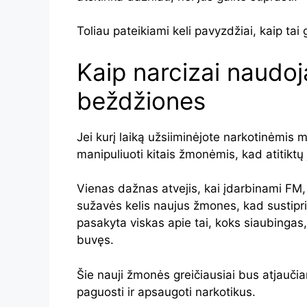
Toliau pateikiami keli pavyzdžiai, kaip tai ga
Kaip narcizai naudoj
beždžiones
Jei kurį laiką užsiiminėjote narkotinėmis m
manipuliuoti kitais žmonėmis, kad atitiktų 
Vienas dažnas atvejis, kai įdarbinami FM,
sužavės kelis naujus žmones, kad sustipri
pasakyta viskas apie tai, koks siaubingas,
buvęs.
Šie nauji žmonės greičiausiai bus atjaučia
paguosti ir apsaugoti narkotikus.