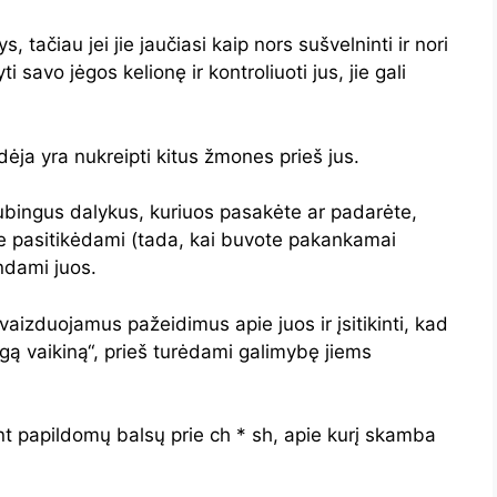
, tačiau jei jie jaučiasi kaip nors sušvelninti ir nori
i savo jėgos kelionę ir kontroliuoti jus, jie gali
ėja yra nukreipti kitus žmones prieš jus.
ubingus dalykus, kuriuos pasakėte ar padarėte,
e pasitikėdami (tada, kai buvote pakankamai
indami juos.
vaizduojamus pažeidimus apie juos ir įsitikinti, kad
logą vaikiną“, prieš turėdami galimybę jiems
nt papildomų balsų prie ch * sh, apie kurį skamba