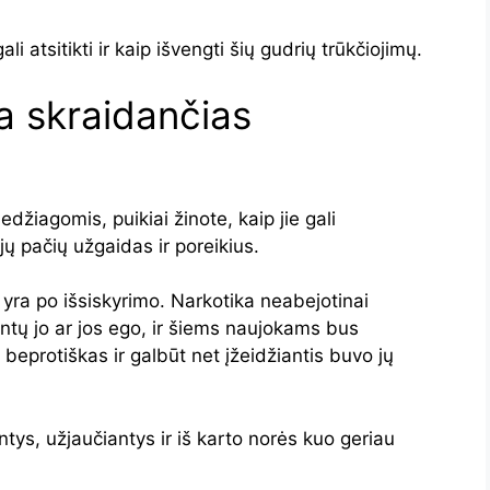
li atsitikti ir kaip išvengti šių gudrių trūkčiojimų.
a skraidančias
edžiagomis, puikiai žinote, kaip jie gali
jų pačių užgaidas ir poreikius.
 yra po išsiskyrimo. Narkotika neabejotinai
ntų jo ar jos ego, ir šiems naujokams bus
 beprotiškas ir galbūt net įžeidžiantis buvo jų
ntys, užjaučiantys ir iš karto norės kuo geriau