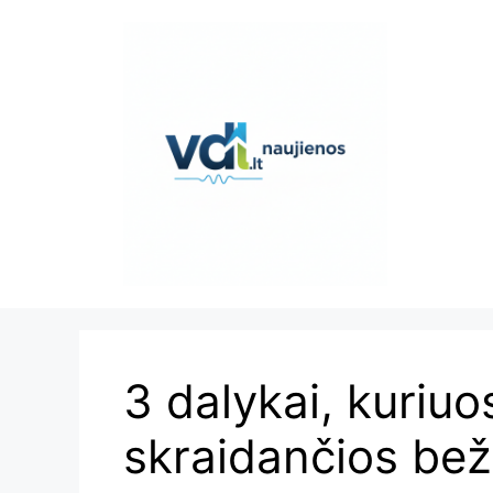
Pereiti
prie
turinio
3 dalykai, kuriuo
skraidančios bež