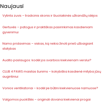
Naujausi
Vytinta zuvis – tradicinis skonis ir šiuolaikinės užkandžių idėjos
Gertuvės – patogus ir praktiškas pasirinkimas kasdieniam
gyvenimui
Namo pridavimas – viskas, ką reikia žinoti prieš užbaigiant
statybas
Audito paslaugos: kodėl jos svarbios kiekvienam verslui?
CLUB 4 PAWS maistas šunims – kokybiška kasdienė mityba jūsų
augintiniui
Vonios ventiliatoriai – kodėl jie būtini kiekvienuose namuose?
Valgomos puokštės – originali dovana kiekvienai progai