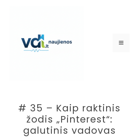
Pereiti
prie
turinio
Meniu
# 35 – Kaip raktinis
žodis „Pinterest“:
galutinis vadovas