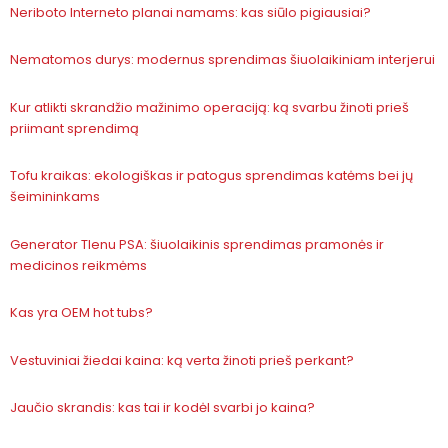
Neriboto Interneto planai namams: kas siūlo pigiausiai?
Nematomos durys: modernus sprendimas šiuolaikiniam interjerui
Kur atlikti skrandžio mažinimo operaciją: ką svarbu žinoti prieš
priimant sprendimą
Tofu kraikas: ekologiškas ir patogus sprendimas katėms bei jų
šeimininkams
Generator Tlenu PSA: šiuolaikinis sprendimas pramonės ir
medicinos reikmėms
Kas yra OEM hot tubs?
Vestuviniai žiedai kaina: ką verta žinoti prieš perkant?
Jaučio skrandis: kas tai ir kodėl svarbi jo kaina?