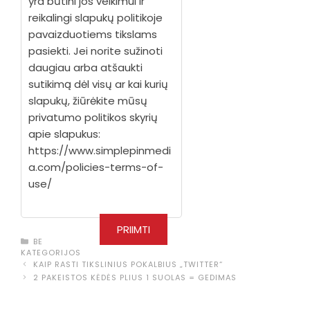
yra būtini jos veikimui ir
reikalingi slapukų politikoje
pavaizduotiems tikslams
pasiekti. Jei norite sužinoti
daugiau arba atšaukti
sutikimą dėl visų ar kai kurių
slapukų, žiūrėkite mūsų
privatumo politikos skyrių
apie slapukus:
https://www.simplepinmedi
a.com/policies-terms-of-
use/
PRIIMTI
KATEGORIJOS
BE
KATEGORIJOS
KAIP RASTI TIKSLINIUS POKALBIUS „TWITTER“
2 PAKEISTOS KĖDĖS PLIUS 1 SUOLAS = GEDIMAS