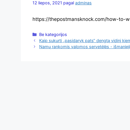
12 liepos, 2021
pagal
adminas
https://thepostmansknock.com/how-to-wa
Kategorijos
Be kategorijos
Kaip sukurti „pasidaryk pats“ dengtą vidinį kie
Namų rankomis valomos servetėlės ​​- išmanie