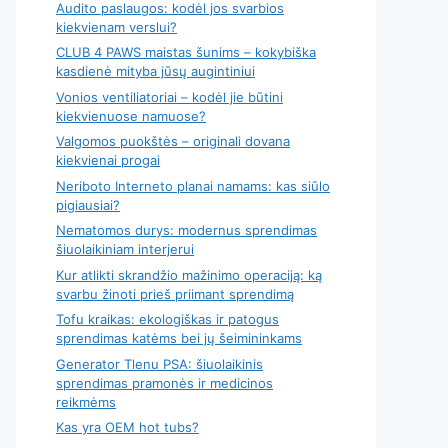
Audito paslaugos: kodėl jos svarbios
kiekvienam verslui?
CLUB 4 PAWS maistas šunims – kokybiška
kasdienė mityba jūsų augintiniui
Vonios ventiliatoriai – kodėl jie būtini
kiekvienuose namuose?
Valgomos puokštės – originali dovana
kiekvienai progai
Neriboto Interneto planai namams: kas siūlo
pigiausiai?
Nematomos durys: modernus sprendimas
šiuolaikiniam interjerui
Kur atlikti skrandžio mažinimo operaciją: ką
svarbu žinoti prieš priimant sprendimą
Tofu kraikas: ekologiškas ir patogus
sprendimas katėms bei jų šeimininkams
Generator Tlenu PSA: šiuolaikinis
sprendimas pramonės ir medicinos
reikmėms
Kas yra OEM hot tubs?