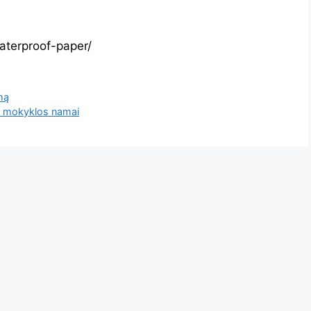
terproof-paper/
mą
ji mokyklos namai