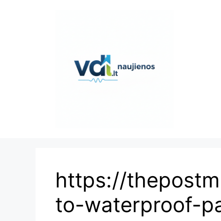
Pereiti
prie
turinio
https://thepost
to-waterproof-p