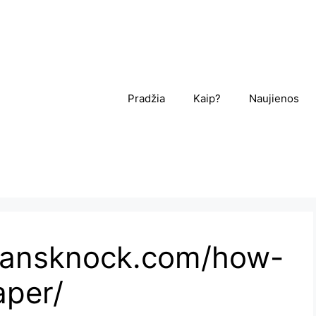
Pradžia
Kaip?
Naujienos
mansknock.com/how-
aper/