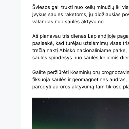
Šviesos gali trukti nuo kelių minučių iki vis
įvykus saulės raketoms, jų didžiausias po
valandas nuo saulės aktyvumo.
Aš planavau tris dienas Laplandijoje pagau
pasisekė, kad turėjau užsiėmimų visas tri
trečią naktį Abisko nacionaliniame parke
saulės spindesys nuo saulės keliomis die
Galite peržiūrėti Kosminių orų prognozavi
fiksuoja saulės ir geomagnetines audras, s
parodyti auroros aktyvumą tam tikrose p