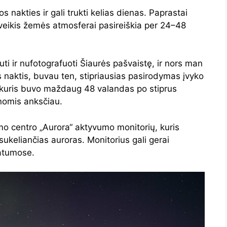
os nakties ir gali trukti kelias dienas. Paprastai
veikis žemės atmosferai pasireiškia per 24–48
ti ir nufotografuoti Šiaurės pašvaistę, ir nors man
s naktis, buvau ten, stipriausias pasirodymas įvyko
, kuris buvo maždaug 48 valandas po stiprus
nomis anksčiau.
mo centro „Aurora“ aktyvumo monitorių, kuris
ukeliančias auroras. Monitorius gali gerai
latumose.