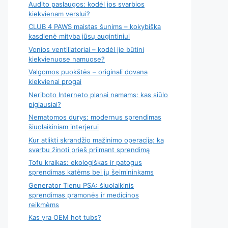
Audito paslaugos: kodėl jos svarbios
kiekvienam verslui?
CLUB 4 PAWS maistas šunims – kokybiška
kasdienė mityba jūsų augintiniui
Vonios ventiliatoriai – kodėl jie būtini
kiekvienuose namuose?
Valgomos puokštės – originali dovana
kiekvienai progai
Neriboto Interneto planai namams: kas siūlo
pigiausiai?
Nematomos durys: modernus sprendimas
šiuolaikiniam interjerui
Kur atlikti skrandžio mažinimo operaciją: ką
svarbu žinoti prieš priimant sprendimą
Tofu kraikas: ekologiškas ir patogus
sprendimas katėms bei jų šeimininkams
Generator Tlenu PSA: šiuolaikinis
sprendimas pramonės ir medicinos
reikmėms
Kas yra OEM hot tubs?