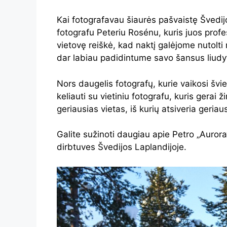
Kai fotografavau šiaurės pašvaistę Švedijo
fotografu Peteriu Rosénu, kuris juos profe
vietovę reiškė, kad naktį galėjome nutolti n
dar labiau padidintume savo šansus liudyt
Nors daugelis fotografų, kurie vaikosi švie
keliauti su vietiniu fotografu, kuris gerai ž
geriausias vietas, iš kurių atsiveria geriau
Galite sužinoti daugiau apie Petro „Aurora
dirbtuves Švedijos Laplandijoje.