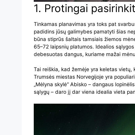
1. Protingai pasirinki
Tinkamas planavimas yra toks pat svarbus,
padidins jūsų galimybes pamatyti šias nep
būna stiprūs šaltais tamsiais žiemos mėnes
65–72 laipsnių platumos. Idealios sąlygos
debesuotas dangus, kuriame mažai mėnul
Tai reiškia, kad žemėje yra keletas vietų, 
Trumsės miestas Norvegijoje yra populiari
„Mėlyna skylė“ Abisko – dangaus lopinėlis, 
sąlygų – daro jį dar viena idealia vieta pa