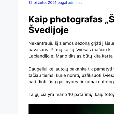
12 birželio, 2021
pagal
adminas
Kaip p
hotografas „Š
Švedijoje
Nekantrauju šį žiemos sezoną grįžti į šiaur
pavasaris. Pirmą kartą šviesas mačiau Isla
Laplandijoje. Mano tikslas būtų kitą kartą
Daugeliui keliautojų pakanka tik pamatyti 
tačiau tiems, kurie norėtų užfiksuoti švie
padidinti jūsų galimybes tinkamai nufotog
Taigi, čia yra mano 10 patarimų, kaip foto