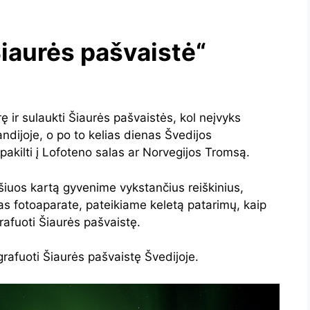
iaurės pašvaistė“
ę ir sulaukti Šiaurės pašvaistės, kol neįvyks
ndijoje, o po to kelias dienas Švedijos
 pakilti į Lofoteno salas ar Norvegijos Tromsą.
šiuos kartą gyvenime vykstančius reiškinius,
sas fotoaparate, pateikiame keletą patarimų, kaip
rafuoti Šiaurės pašvaistę.
grafuoti Šiaurės pašvaistę Švedijoje.