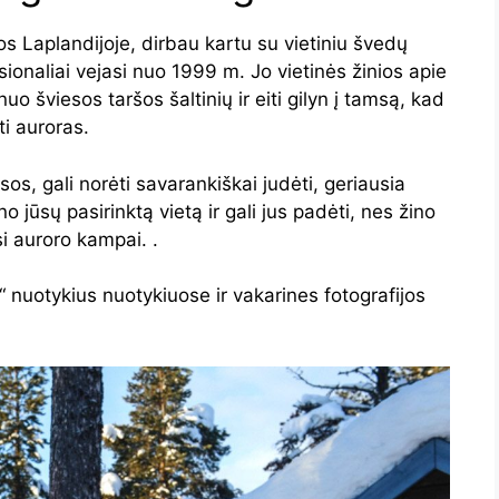
s Laplandijoje, dirbau kartu su vietiniu švedų
sionaliai vejasi nuo 1999 m. Jo vietinės žinios apie
uo šviesos taršos šaltinių ir eiti gilyn į tamsą, kad
i auroras.
sos, gali norėti savarankiškai judėti, geriausia
ino jūsų pasirinktą vietą ir gali jus padėti, nes žino
si auroro kampai. .
“ nuotykius nuotykiuose ir vakarines fotografijos