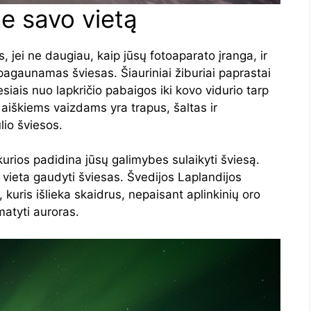
te savo vietą
 jei ne daugiau, kaip jūsų fotoaparato įranga, ir
agaunamas šviesas. Šiauriniai žiburiai paprastai
iais nuo lapkričio pabaigos iki kovo vidurio tarp
 aiškiems vaizdams yra trapus, šaltas ir
io šviesos.
kurios padidina jūsų galimybes sulaikyti šviesą.
 vieta gaudyti šviesas. Švedijos Laplandijos
kuris išlieka skaidrus, nepaisant aplinkinių oro
matyti auroras.