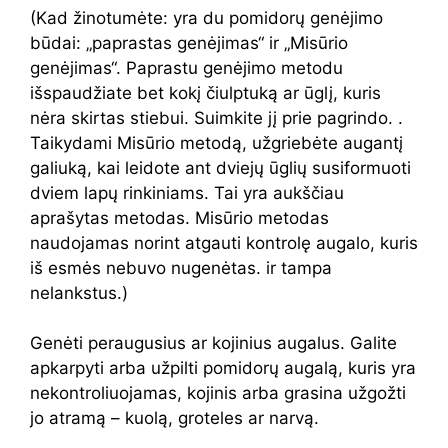
(Kad žinotumėte: yra du pomidorų genėjimo
būdai: „paprastas genėjimas“ ir „Misūrio
genėjimas“. Paprastu genėjimo metodu
išspaudžiate bet kokį čiulptuką ar ūglį, kuris
nėra skirtas stiebui. Suimkite jį prie pagrindo. .
Taikydami Misūrio metodą, užgriebėte augantį
galiuką, kai leidote ant dviejų ūglių susiformuoti
dviem lapų rinkiniams. Tai yra aukščiau
aprašytas metodas. Misūrio metodas
naudojamas norint atgauti kontrolę augalo, kuris
iš esmės nebuvo nugenėtas. ir tampa
nelankstus.)
Genėti peraugusius ar kojinius augalus. Galite
apkarpyti arba užpilti pomidorų augalą, kuris yra
nekontroliuojamas, kojinis arba grasina užgožti
jo atramą – kuolą, groteles ar narvą.