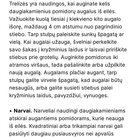
Trelizės yra naudingos, kai auginate kelis
daugiakamienius pomidorų augalus iš eilės.
Važiuokite kuolą tiesiai į kiekvieno kito augalo
išorę, maždaug 4 cm atstumu nuo pagrindinio
stiebo. Tarp stulpų paleiskite sunkų špagatą ar
vielą. Kai augalai užauga, švelniai perkelkite
savo šakas į kryžminius laidus ir laisvai pririškite
stiebus prie grotelių. Auginkite pomidorus iki
atramos viršaus, tada pašalinkite arba užpilkite
naują augalą. Augalams plačiai augant, tarp
stulpų galite virvele špagatą, kad augalai būtų
nesaugūs, arba galite susieti stiebus palei
kryžminius laidus, pavyzdžiui, vynuoges.
•
Narvai.
Narveliai naudingi daugiakamieniams
atskirai augantiems pomidorams, kurie neauga
iš eilės. Kvadratiniai arba trikampiai narvai gali
pasiūlyti daugiau pusiausvyros nei apvalūs