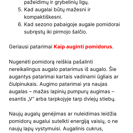
pažeidimų ir grybelinių ligų.
Kad augalai būtų mažesni ir
kompaktiškesni.
Kad sezono pabaigoje augale pomidorai
subręstų iki pirmojo šalčio.
Geriausi patarimai
Kaip auginti pomidorus
.
Nugenėti pomidorą reiškia pašalinti
nereikalingus augalo patarimus iš augalo. Šie
augantys patarimai kartais vadinami ūgliais ar
čiulpinukais. Augimo patarimai yra naujas
augalas – mažas lapinių pumpurų augimas –
esantis „V“ arba tarpkojyje tarp dviejų stiebų.
Naujų augalų genėjimas ar nuleidimas leidžia
pomidorų augalui sutelkti energiją vaisių, o ne
naujų lapų vystymuisi. Augalinis cukrus,