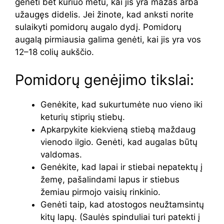
genėti bet kuriuo metu, kai jis yra mažas arba
užaugęs didelis. Jei žinote, kad anksti norite
sulaikyti pomidorų augalo dydį. Pomidorų
augalą pirmiausia galima genėti, kai jis yra vos
12–18 colių aukščio.
Pomidorų genėjimo tikslai:
Genėkite, kad sukurtumėte nuo vieno iki
keturių stiprių stiebų.
Apkarpykite kiekvieną stiebą maždaug
vienodo ilgio. Genėti, kad augalas būtų
valdomas.
Genėkite, kad lapai ir stiebai nepatektų į
žemę, pašalindami lapus ir stiebus
žemiau pirmojo vaisių rinkinio.
Genėti taip, kad atostogos neužtamsintų
kitų lapų. (Saulės spinduliai turi patekti į