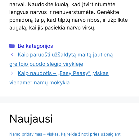
narvai. Naudokite kuolą, kad įtvirtintumėte
lengvus narvus ir nenuverstumėte. Genėkite
pomidorą taip, kad tilptų narvo ribos, ir užpilkite
augalą, kai jis pasiekia narvo viršų.
Kategorijos
Be kategorijos
Kaip paruošti užšaldytą maltą jautieną
greitojo puodo slėgio viryklėje
Kaip naudotis – „Easy Peasy“ „viskas
viename“ namų mokykla
Naujausi
Namo pridavimas – viskas, ką reikia žinoti prieš užbaigiant