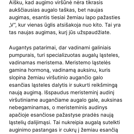
Aišku, kad augimo viršūnė nėra tikrasis
aukščiausias augalo taškas, bet naujas
augimas, esantis tiesiai žemiau lapo pažasties
„V“, kur vienas ūglis atsišakoja nuo kito. Tai yra
tas naujas augimas, kurį jūs užspaudžiate.
Augantys patarimai, dar vadinami galiniais
pumpurais, turi specializuotas augalų ląsteles,
vadinamas meristema. Meristemo ląstelės
gamina hormoną, vadinamą auksinu, kuris
slopina žemiau viršutinio augančio galo
esančias ląsteles dalytis ir sukurti reikšmingą
naują augimą. Išspaudus meristeminį audinį
viršutiniame augančiame augalo gale, auksinas
nebegaminamas, o meristeminis audinys
apačioje esančiose pažastyse pradės naują
ląstelių dalijimąsi. Tai nukreipia augalą sutelkti
auginimo pastangas ir cukrų į žemiau esančią