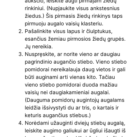
aukščio, leiskite augti pirmajam žiedų
rinkiniui. (Nupjaukite visus ankstesnius
žiedus.) Šis pirmasis žiedų rinkinys taps
pirmuoju augalo vaisių klasteriu.
Pašalinkite visus lapus ir čiulptukus,
esančius žemiau pirmosios žiedų grupės.
Jų nereikia.
Nuspręskite, ar norite vieno ar daugiau
pagrindinio augančio stiebo. Vieno stiebo
pomidorai nereikalauja daug vietos ir gali
būti auginami arti vienas kito. Tačiau
vieno stiebo pomidorai duoda mažiau
vaisių nei daugiakamieniai augalai.
(Dauguma pomidorų augintojų augalams
leidžia išsivystyti du ar tris, o kartais ir
keturis augančius stiebus.)
Norėdami užauginti dviejų stiebų augalą,
leiskite augimo galiukui ar ūgliui išaugti iš