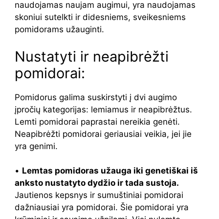
naudojamas naujam augimui, yra naudojamas
skoniui sutelkti ir didesniems, sveikesniems
pomidorams užauginti.
Nustatyti ir neapibrėžti
pomidorai:
Pomidorus galima suskirstyti į dvi augimo
įpročių kategorijas: lemiamus ir neapibrėžtus.
Lemti pomidorai paprastai nereikia genėti.
Neapibrėžti pomidorai geriausiai veikia, jei jie
yra genimi.
•
Lemtas pomidoras užauga iki genetiškai iš
anksto nustatyto dydžio ir tada sustoja.
Jautienos kepsnys ir sumuštiniai pomidorai
dažniausiai yra pomidorai. Šie pomidorai yra