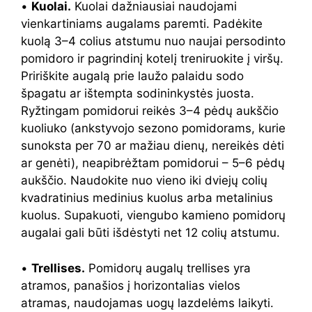
•
Kuolai.
Kuolai dažniausiai naudojami
vienkartiniams augalams paremti. Padėkite
kuolą 3–4 colius atstumu nuo naujai persodinto
pomidoro ir pagrindinį kotelį treniruokite į viršų.
Pririškite augalą prie laužo palaidu sodo
špagatu ar ištempta sodininkystės juosta.
Ryžtingam pomidorui reikės 3–4 pėdų aukščio
kuoliuko (ankstyvojo sezono pomidorams, kurie
sunoksta per 70 ar mažiau dienų, nereikės dėti
ar genėti), neapibrėžtam pomidorui – 5–6 pėdų
aukščio. Naudokite nuo vieno iki dviejų colių
kvadratinius medinius kuolus arba metalinius
kuolus. Supakuoti, viengubo kamieno pomidorų
augalai gali būti išdėstyti net 12 colių atstumu.
•
Trellises.
Pomidorų augalų trellises yra
atramos, panašios į horizontalias vielos
atramas, naudojamas uogų lazdelėms laikyti.