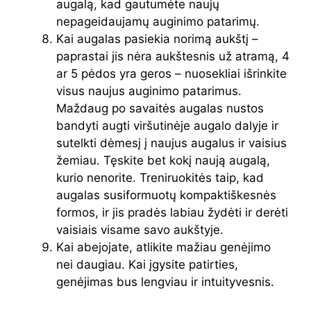
augalą, kad gautumėte naujų
nepageidaujamų auginimo patarimų.
Kai augalas pasiekia norimą aukštį –
paprastai jis nėra aukštesnis už atramą, 4
ar 5 pėdos yra geros – nuosekliai išrinkite
visus naujus auginimo patarimus.
Maždaug po savaitės augalas nustos
bandyti augti viršutinėje augalo dalyje ir
sutelkti dėmesį į naujus augalus ir vaisius
žemiau. Tęskite bet kokį naują augalą,
kurio nenorite. Treniruokitės taip, kad
augalas susiformuotų kompaktiškesnės
formos, ir jis pradės labiau žydėti ir derėti
vaisiais visame savo aukštyje.
Kai abejojate, atlikite mažiau genėjimo
nei daugiau. Kai įgysite patirties,
genėjimas bus lengviau ir intuityvesnis.