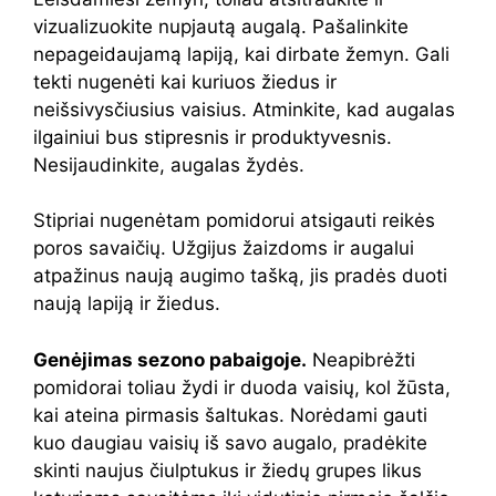
vizualizuokite nupjautą augalą. Pašalinkite
nepageidaujamą lapiją, kai dirbate žemyn. Gali
tekti nugenėti kai kuriuos žiedus ir
neišsivysčiusius vaisius. Atminkite, kad augalas
ilgainiui bus stipresnis ir produktyvesnis.
Nesijaudinkite, augalas žydės.
Stipriai nugenėtam pomidorui atsigauti reikės
poros savaičių. Užgijus žaizdoms ir augalui
atpažinus naują augimo tašką, jis pradės duoti
naują lapiją ir žiedus.
Genėjimas sezono pabaigoje.
Neapibrėžti
pomidorai toliau žydi ir duoda vaisių, kol žūsta,
kai ateina pirmasis šaltukas. Norėdami gauti
kuo daugiau vaisių iš savo augalo, pradėkite
skinti naujus čiulptukus ir žiedų grupes likus