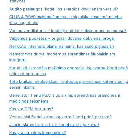
statybas
Audito paslaugos: kodėl jos svarbios kiekvienam verslui?
CLUB 4 PAWS maistas šunims – kokybiška kasdienė mityba
jūsų augintiniui
Vonios ventiliatoriai – kodėl jie būtini kiekvienuose namuose?
Valgomos puokštės – originali dovana kiekvienai progai
Neriboto Interneto planai namams: kas siūlo pigiausiai?
Nematomos durys: modernus sprendimas šiuolaikiniam
interjerui
Kur atlikti skrandžio mažinimo operaciją: ką svarbu žinoti prieš
priimant sprendimą
Tofu kraikas: ekologiškas ir patogus sprendimas katėms bei jų
šeimininkams
Generator Tlenu PSA: šiuolaikinis sprendimas pramonės ir
medicinos reikmėms
Kas yra OEM hot tubs?
Vestuviniai žiedai kaina: ką verta žinoti prieš perkant?
Jaučio skrandis: kas tai ir kodėl svarbi jo kaina?
Kas yra atrankos kompanijos?