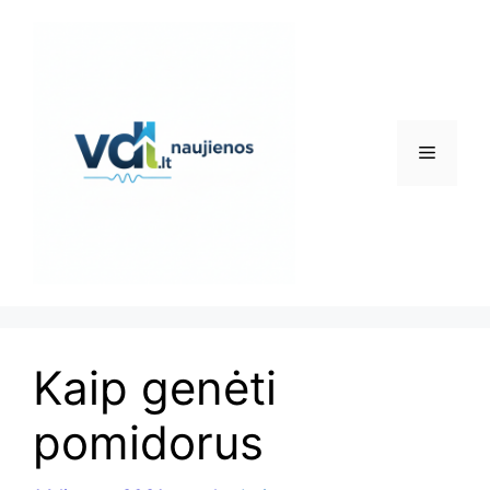
Pereiti
prie
turinio
Meniu
Kaip genėti
pomidorus