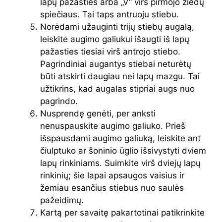
lapų pažasties arba „V“ virš pirmojo žiedų
spiečiaus. Tai taps antruoju stiebu.
Norėdami užauginti trijų stiebų augalą,
leiskite augimo galiukui išaugti iš lapų
pažasties tiesiai virš antrojo stiebo.
Pagrindiniai augantys stiebai neturėtų
būti atskirti daugiau nei lapų mazgu. Tai
užtikrins, kad augalas stipriai augs nuo
pagrindo.
Nusprendę genėti, per anksti
nenuspauskite augimo galiuko. Prieš
išspausdami augimo galiuką, leiskite ant
čiulptuko ar šoninio ūglio išsivystyti dviem
lapų rinkiniams. Suimkite virš dviejų lapų
rinkinių; šie lapai apsaugos vaisius ir
žemiau esančius stiebus nuo saulės
pažeidimų.
Kartą per savaitę pakartotinai patikrinkite