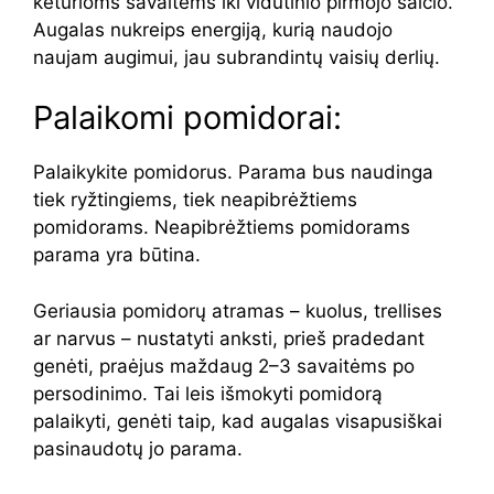
keturioms savaitėms iki vidutinio pirmojo šalčio.
Augalas nukreips energiją, kurią naudojo
naujam augimui, jau subrandintų vaisių derlių.
Palaikomi pomidorai:
Palaikykite pomidorus. Parama bus naudinga
tiek ryžtingiems, tiek neapibrėžtiems
pomidorams. Neapibrėžtiems pomidorams
parama yra būtina.
Geriausia pomidorų atramas – kuolus, trellises
ar narvus – nustatyti anksti, prieš pradedant
genėti, praėjus maždaug 2–3 savaitėms po
persodinimo. Tai leis išmokyti pomidorą
palaikyti, genėti taip, kad augalas visapusiškai
pasinaudotų jo parama.