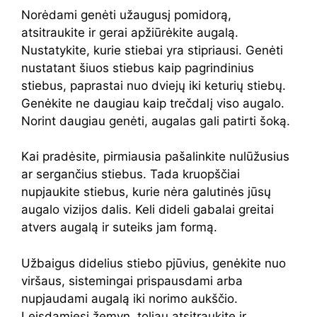
Norėdami genėti užaugusį pomidorą,
atsitraukite ir gerai apžiūrėkite augalą.
Nustatykite, kurie stiebai yra stipriausi. Genėti
nustatant šiuos stiebus kaip pagrindinius
stiebus, paprastai nuo dviejų iki keturių stiebų.
Genėkite ne daugiau kaip trečdalį viso augalo.
Norint daugiau genėti, augalas gali patirti šoką.
Kai pradėsite, pirmiausia pašalinkite nulūžusius
ar sergančius stiebus. Tada kruopščiai
nupjaukite stiebus, kurie nėra galutinės jūsų
augalo vizijos dalis. Keli dideli gabalai greitai
atvers augalą ir suteiks jam formą.
Užbaigus didelius stiebo pjūvius, genėkite nuo
viršaus, sistemingai prispausdami arba
nupjaudami augalą iki norimo aukščio.
Leisdamiesi žemyn, toliau atsitraukite ir