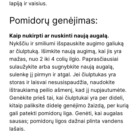
lapiją ir vaisius.
Pomidorų genėjimas:
Kaip nukirpti ar nuskinti naują augalą.
Nykščiu ir smiliumi išspauskite augimo galiuką
ar čiulptuką. Išimkite naują augimą, kai jis yra
mažas, nuo 2 iki 4 colių ilgio. Paprasčiausiai
sulaužykite arba sugnybkite naują augalą,
sulenkę jį pirmyn ir atgal. Jei čiulptukas yra
storas ir laisvai nesusispaudžia, naudokite
ištraukiamą peilio ašmenį, kad jį nupjautumėte.
Genėkite prieš tai, kai čiulptukai yra per dideli,
kitaip paliksite didelę genėjimo žaizdą, per kurią
gali patekti pomidorų liga. Genėti, kai augalas
sausas; pomidorų ligos dažnai plinta vandens
lašais.