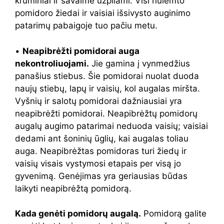
krūminiai ir savaime užpilami. Visi nulemto
pomidoro žiedai ir vaisiai išsivysto auginimo
patarimų pabaigoje tuo pačiu metu.
•
Neapibrėžti pomidorai auga
nekontroliuojami.
Jie gamina į vynmedžius
panašius stiebus. Šie pomidorai nuolat duoda
naujų stiebų, lapų ir vaisių, kol augalas miršta.
Vyšnių ir salotų pomidorai dažniausiai yra
neapibrėžti pomidorai. Neapibrėžtų pomidorų
augalų augimo patarimai neduoda vaisių; vaisiai
dedami ant šoninių ūglių, kai augalas toliau
auga. Neapibrėžtas pomidoras turi žiedų ir
vaisių visais vystymosi etapais per visą jo
gyvenimą. Genėjimas yra geriausias būdas
laikyti neapibrėžtą pomidorą.
Kada genėti pomidorų augalą.
Pomidorą galite