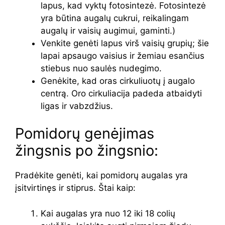
lapus, kad vyktų fotosintezė. Fotosintezė
yra būtina augalų cukrui, reikalingam
augalų ir vaisių augimui, gaminti.)
Venkite genėti lapus virš vaisių grupių; šie
lapai apsaugo vaisius ir žemiau esančius
stiebus nuo saulės nudegimo.
Genėkite, kad oras cirkuliuotų į augalo
centrą. Oro cirkuliacija padeda atbaidyti
ligas ir vabzdžius.
Pomidorų genėjimas
žingsnis po žingsnio:
Pradėkite genėti, kai pomidorų augalas yra
įsitvirtinęs ir stiprus. Štai kaip:
Kai augalas yra nuo 12 iki 18 colių