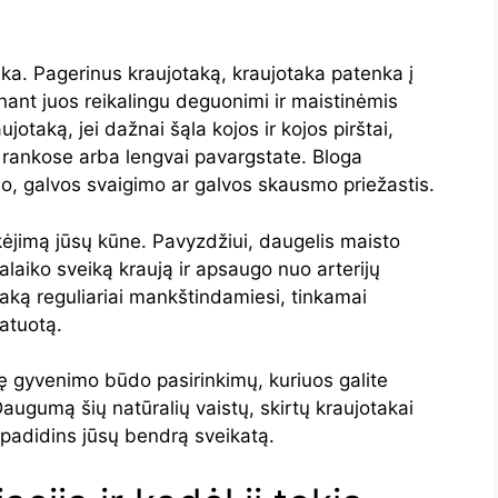
taka. Pagerinus kraujotaką, kraujotaka patenka į
nant juos reikalingu deguonimi ir maistinėmis
jotaką, jei dažnai šąla kojos ir kojos pirštai,
ar rankose arba lengvai pavargstate. Bloga
imo, galvos svaigimo ar galvos skausmo priežastis.
kėjimą jūsų kūne. Pavyzdžiui, daugelis maisto
laiko sveiką kraują ir apsaugo nuo arterijų
taką reguliariai mankštindamiesi, tinkamai
atuotą.
ę gyvenimo būdo pasirinkimų, kuriuos galite
augumą šių natūralių vaistų, skirtų kraujotakai
i padidins jūsų bendrą sveikatą.