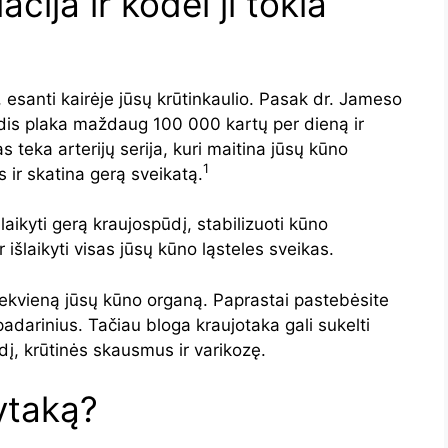
acija ir kodėl ji tokia
, esanti kairėje jūsų krūtinkaulio. Pasak dr. Jameso
dis plaka maždaug 100 000 kartų per dieną ir
teka arterijų serija, kuri maitina jūsų kūno
1
s ir skatina gerą sveikatą.
aikyti gerą kraujospūdį, stabilizuoti kūno
 išlaikyti visas jūsų kūno ląsteles sveikas.
kiekvieną jūsų kūno organą. Paprastai pastebėsite
padarinius. Tačiau bloga kraujotaka gali sukelti
dį, krūtinės skausmus ir varikozę.
ytaką?