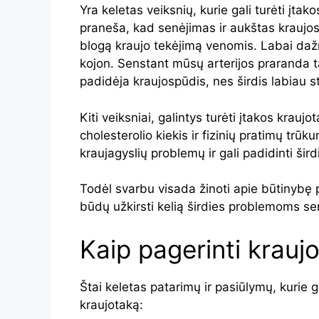
Yra keletas veiksnių, kurie gali turėti įtak
praneša, kad senėjimas ir aukštas kraujo
blogą kraujo tekėjimą venomis. Labai dažn
kojon. Senstant mūsų arterijos praranda t
padidėja kraujospūdis, nes širdis labiau st
Kiti veiksniai, galintys turėti įtakos krau
cholesterolio kiekis ir fizinių pratimų trūku
kraujagyslių problemų ir gali padidinti šird
Todėl svarbu visada žinoti apie būtinybę p
būdų užkirsti kelią širdies problemoms se
Kaip pagerinti krauj
Štai keletas patarimų ir pasiūlymų, kurie ga
kraujotaką: