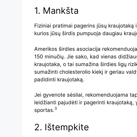
1. Mankšta
Fiziniai pratimai pagerins jūsų kraujotaką ir
kurios jūsų širdis pumpuoja daugiau krauj
Amerikos širdies asociacija rekomenduoja 
150 minučių. Jie sako, kad vienas didžiau
kraujotaka, o tai sumažina širdies ligų rizi
sumažinti cholesterolio kiekį ir geriau val
padidinti kraujotaką.
Jei gyvenote sėsliai, rekomenduojama tapt
leidžianti pajudėti ir pagerinti kraujotaką,
3
sportas.
2. Ištempkite