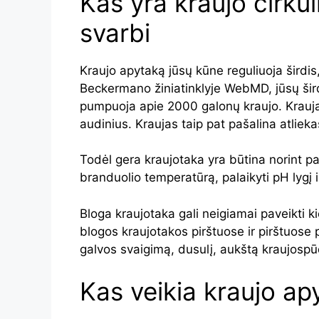
Kas yra kraujo cirkuli
svarbi
Kraujo apytaką jūsų kūne reguliuoja širdis
Beckermano žiniatinklyje WebMD, jūsų šir
pumpuoja apie 2000 galonų kraujo. Kraujas 
audinius. Kraujas taip pat pašalina atlieka
Todėl gera kraujotaka yra būtina norint pal
branduolio temperatūrą, palaikyti pH lygį ir
Bloga kraujotaka gali neigiamai paveikti 
blogos kraujotakos pirštuose ir pirštuose 
galvos svaigimą, dusulį, aukštą kraujospū
Kas veikia kraujo ap