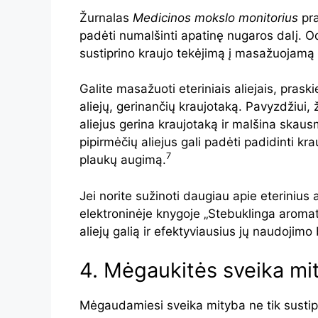
Žurnalas
Medicinos mokslo monitorius
pr
padėti numalšinti apatinę nugaros dalį. O
sustiprino kraujo tekėjimą į masažuojamą 
Galite masažuoti eteriniais aliejais, praski
aliejų, gerinančių kraujotaką. Pavyzdžiui,
aliejus gerina kraujotaką ir malšina skaus
pipirmėčių aliejus gali padėti padidinti kra
7
plaukų augimą.
Jei norite sužinoti daugiau apie eterinius 
elektroninėje knygoje „Stebuklinga aromate
aliejų galią ir efektyviausius jų naudojimo
4. Mėgaukitės sveika mi
Mėgaudamiesi sveika mityba ne tik sustipr