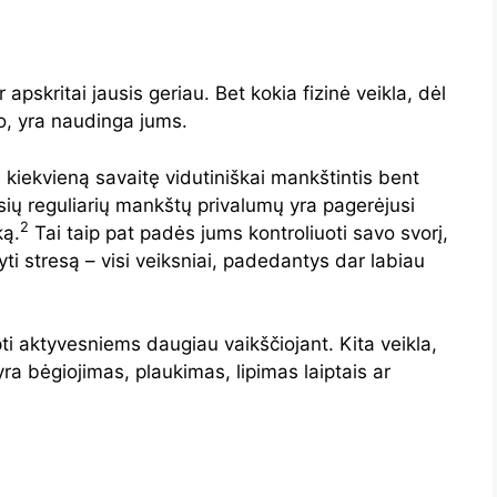
 apskritai jausis geriau. Bet kokia fizinė veikla, dėl
o, yra naudinga jums.
kiekvieną savaitę vidutiniškai mankštintis bent
sių reguliarių mankštų privalumų yra pagerėjusi
2
ką.
Tai taip pat padės jums kontroliuoti savo svorį,
dyti stresą – visi veiksniai, padedantys dar labiau
i aktyvesniems daugiau vaikščiojant. Kita veikla,
 yra bėgiojimas, plaukimas, lipimas laiptais ar