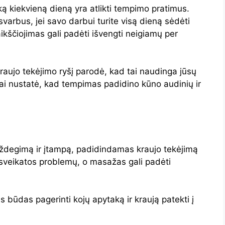
ą kiekvieną dieną yra atlikti tempimo pratimus.
varbus, jei savo darbui turite visą dieną sėdėti
aikščiojimas gali padėti išvengti neigiamų per
raujo tekėjimo ryšį parodė, kad tai naudinga jūsų
nkai nustatė, kad tempimas padidino kūno audinių ir
ždegimą ir įtampą, padidindamas kraujo tekėjimą
ų sveikatos problemų, o masažas gali padėti
s būdas pagerinti kojų apytaką ir kraują patekti į