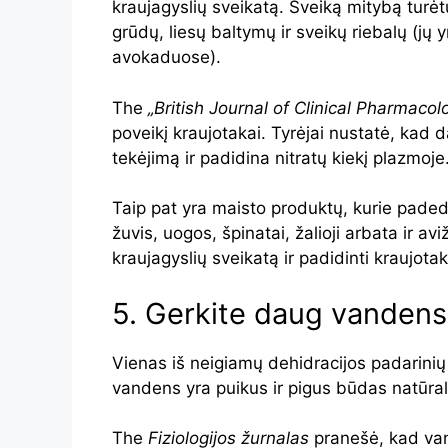
kraujagyslių sveikatą. Sveiką mitybą turė
grūdų, liesų baltymų ir sveikų riebalų (jų y
avokaduose).
The
„British Journal of Clinical Pharmaco
poveikį kraujotakai. Tyrėjai nustatė, kad 
tekėjimą ir padidina nitratų kiekį plazmoje
Taip pat yra maisto produktų, kurie padeda
žuvis, uogos, špinatai, žalioji arbata ir av
kraujagyslių sveikatą ir padidinti kraujotak
5. Gerkite daug vandens
Vienas iš neigiamų dehidracijos padarini
vandens yra puikus ir pigus būdas natūrali
The
Fiziologijos žurnalas
pranešė, kad van