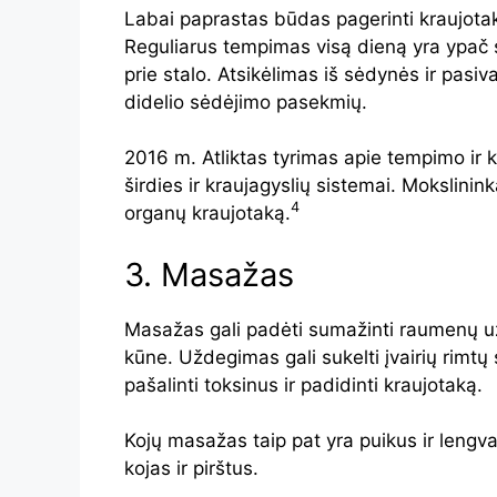
Labai paprastas būdas pagerinti kraujotak
Reguliarus tempimas visą dieną yra ypač s
prie stalo. Atsikėlimas iš sėdynės ir pasiv
didelio sėdėjimo pasekmių.
2016 m. Atliktas tyrimas apie tempimo ir k
širdies ir kraujagyslių sistemai. Mokslini
4
organų kraujotaką.
3. Masažas
Masažas gali padėti sumažinti raumenų u
kūne. Uždegimas gali sukelti įvairių rimt
pašalinti toksinus ir padidinti kraujotaką.
Kojų masažas taip pat yra puikus ir lengva
kojas ir pirštus.