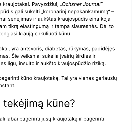
os kraujotakai. Pavyzdžiui,
„Ochsner Journal“
spūdis gali sukelti „koronarinį nepakankamumą“ –
ai senėjimas ir aukštas kraujospūdis eina koja
am tikrą elastingumą ir tampa siauresnės. Dėl to
engiasi kraują cirkuliuoti kūnu.
jotakai, yra antsvoris, diabetas, rūkymas, padidėjęs
mas. Šie veiksniai sukelia įvairių širdies ir
ies ligų, insulto ir aukšto kraujospūdžio riziką.
agerinti kūno kraujotaką. Tai yra vienas geriausių
nstant.
o tekėjimą kūne?
li labai pagerinti jūsų kraujotaką ir pagerinti