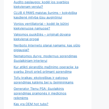
Audito paslaugos: kodėl jos svarbios
kiekvienam verslui?
CLUB 4 PAWS maistas šunims – kokybiška
kasdienė mityba jūsų augintiniui
Vonios ventiliatoriai – kodėl jie būtini
kiekvienuose namuose?
Valgomos puokštės – originali dovana
kiekvienai progai
Neriboto Interneto planai namams: kas siūlo
pigiausiai?
Nematomos durys: modernus sprendimas
šiuolaikiniam interjerui
Kur atlikti skrandžio mažinimo operaciją: ką
svarbu žinoti prieš priimant sprendimą
Tofu kraikas: ekologiškas ir patogus
sprendimas katėms bei jų šeimininkams
Generator Tlenu PSA: šiuolaikinis
sprendimas pramonės ir medicinos
reikmėms
Kas yra OEM hot tubs?