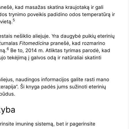
anešė, kad masažas skatina kraujotaką ir gali
dos trynimo poveikis padidino odos temperatūrą ir
5
vietą.
estais nešiklio aliejuje. Yra daugybė puikių eterinių
 žurnalas
Fitomedicina
pranešė, kad rozmarino
6
mą.
Be to, 2014 m. Atliktas tyrimas parodė, kad
ujo tekėjimą į galvos odą ir natūraliai skatinti
aliejus, naudingos informacijos galite rasti mano
rapija“. Ši knyga padės jums sužinoti eterinių
 būdus.
tyba
insite imuninę sistemą, bet ir pagerinsite