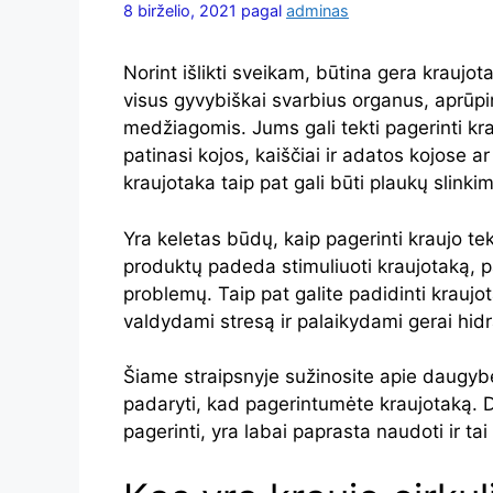
8 birželio, 2021
pagal
adminas
Norint išlikti sveikam, būtina gera kraujo
visus gyvybiškai svarbius organus, aprūpi
medžiagomis. Jums gali tekti pagerinti krau
patinasi kojos, kaiščiai ir adatos kojose 
kraujotaka taip pat gali būti plaukų slink
Yra keletas būdų, kaip pagerinti kraujo te
produktų padeda stimuliuoti kraujotaką, pa
problemų. Taip pat galite padidinti kraujo
valdydami stresą ir palaikydami gerai hidr
Šiame straipsnyje sužinosite apie daugyb
padaryti, kad pagerintumėte kraujotaką. D
pagerinti, yra labai paprasta naudoti ir ta