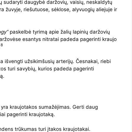
tų sudaryti daugybė daržovių, vaisių, neskaldytų
ra žuvyje, riešutuose, sėklose, alyvuogių aliejuje ir
logy“
paskelbė tyrimą apie žalių lapinių daržovių
daržovėse esantys nitratai padeda pagerinti kraujo
8
.
 išvengti užsikimšusių arterijų. Česnakai, riebi
ižos turi savybių, kurios padeda pagerinti
ą.
ų yra kraujotakos sumažėjimas. Gerti daug
ai pagerinti kraujotaką.
dens trūkumas turi įtakos kraujotakai.