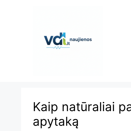
Pereiti
prie
turinio
Kaip natūraliai p
apytaką