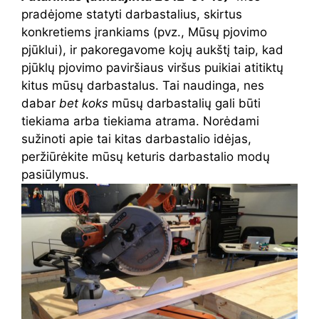
pradėjome statyti darbastalius, skirtus
konkretiems įrankiams (pvz., Mūsų pjovimo
pjūklui), ir pakoregavome kojų aukštį taip, kad
pjūklų pjovimo paviršiaus viršus puikiai atitiktų
kitus mūsų darbastalus. Tai naudinga, nes
dabar
bet koks
mūsų darbastalių gali būti
tiekiama arba tiekiama atrama. Norėdami
sužinoti apie tai kitas darbastalio idėjas,
peržiūrėkite mūsų keturis darbastalio modų
pasiūlymus.