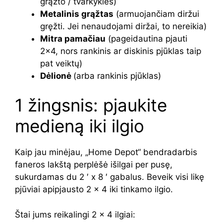
grąžto / tvarkyklės)
Metalinis grąžtas
(armuojančiam diržui
gręžti. Jei nenaudojami diržai, to nereikia)
Mitra pamačiau
(pageidautina pjauti
2×4, nors rankinis ar diskinis pjūklas taip
pat veiktų)
Dėlionė
(arba rankinis pjūklas)
1 žingsnis: pjaukite
medieną iki ilgio
Kaip jau minėjau, „Home Depot“ bendradarbis
faneros lakštą perplėšė išilgai per pusę,
sukurdamas du 2 ′ x 8 ′ gabalus. Beveik visi likę
pjūviai apipjausto 2 × 4 iki tinkamo ilgio.
Štai jums reikalingi 2 × 4 ilgiai: