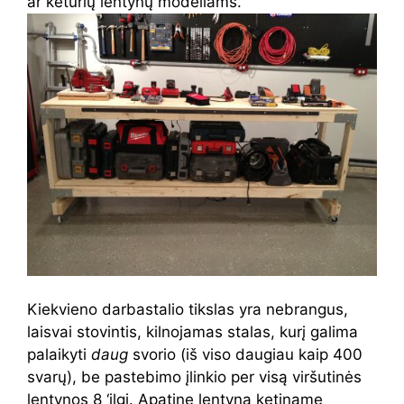
ar keturių lentynų modeliams.
Kiekvieno darbastalio tikslas yra nebrangus,
laisvai stovintis, kilnojamas stalas, kurį galima
palaikyti
daug
svorio (iš viso daugiau kaip 400
svarų), be pastebimo įlinkio per visą viršutinės
lentynos 8 ‘ilgį. Apatinę lentyną ketiname