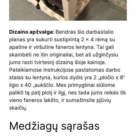
Dizaino apžvalga:
Bendras šio darbastalio
planas yra sukurti sustiprintą 2 × 4 rėmą su
apatine ir viršutine faneros lentyna. Tai gali
skambėti ne itin originaliai, bet aš užginčysiu
jums rasti tvirtesnį dizainą šioje kainoje.
Pateikiamose instrukcijose pastatomas darbo
stalas su lentyna, kurios dydis yra 2 „pločio x 8”
ilgio x 40 „aukščio. Mes primygtinai siūlome
palikti tą patį plotį ir ilgį, nes tada jums reikės tik
vieno faneros lakšto,
ir
sumažinsite pjūvių
skaičių.
Medžiagų sąrašas