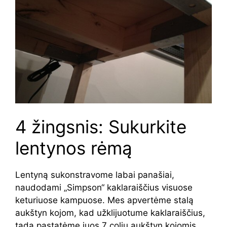
4 žingsnis: Sukurkite
lentynos rėmą
Lentyną sukonstravome labai panašiai,
naudodami „Simpson“ kaklaraiščius visuose
keturiuose kampuose. Mes apvertėme stalą
aukštyn kojom, kad užklijuotume kaklaraiščius,
tada pastatėme juos 7 colių aukštyn kojomis.