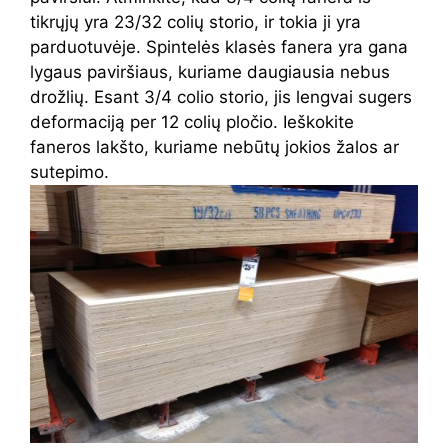
tikrųjų yra 23/32 colių storio, ir tokia ji yra
parduotuvėje. Spintelės klasės fanera yra gana
lygaus paviršiaus, kuriame daugiausia nebus
drožlių. Esant 3/4 colio storio, jis lengvai sugers
deformaciją per 12 colių pločio. Ieškokite
faneros lakšto, kuriame nebūtų jokios žalos ar
sutepimo.