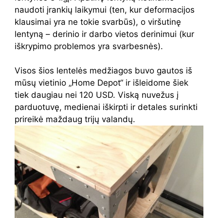
naudoti įrankių laikymui (ten, kur deformacijos
klausimai yra ne tokie svarbūs), o viršutinę
lentyną – derinio ir darbo vietos derinimui (kur
iškrypimo problemos yra svarbesnės).
Visos šios lentelės medžiagos buvo gautos iš
mūsų vietinio „Home Depot“ ir išleidome šiek
tiek daugiau nei 120 USD. Viską nuvežus į
parduotuvę, medienai iškirpti ir detales surinkti
prireikė maždaug trijų valandų.