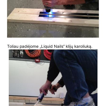
Toliau padėjome „Liquid Nails“ klijų karoliuką.