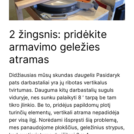
2 žingsnis: pridėkite
armavimo geležies
atramas
Didžiausias mūsų skundas
daugelis
Pasidaryk
pats darbastaliai yra jų ribotas vertikalus
tvirtumas. Dauguma kitų darbastalių suguls
viduryje, nes sunku palaikyti 8 ′ tarpą be tam
tikro įlinkio. Be to, pridėjus papildomų plotį
turinčių elementų, vertikali atrama nepadidėja
per visą ilgį. Norėdami išspręsti šią problemą,
mes panaudojome plokščius, geležinius strypus,