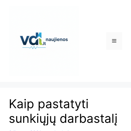
Pereiti
prie
turinio
Meniu
Kaip pastatyti
sunkiųjų darbastalį