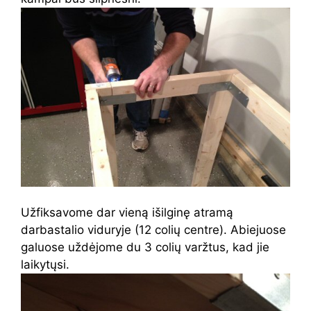
Užfiksavome dar vieną išilginę atramą
darbastalio viduryje (12 colių centre). Abiejuose
galuose uždėjome du 3 colių varžtus, kad jie
laikytųsi.