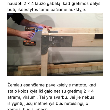
naudoti 2 × 4 laužo gabalą, kad gretimos dalys
būtų išdėstytos tame pačiame aukštyje.
Žemiau esančiame paveikslėlyje matote, kad
stalo kojos kyla iki galo net su gretimų 2 × 4
atramų viršumi. Tai yra svarbu. Jei jie nebus
išlyginti, jūsų matmenys bus neteisingi, o
kampai bus silpnesni.