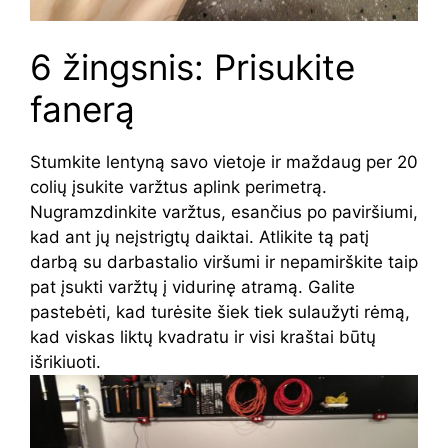
6 žingsnis: Prisukite
fanerą
Stumkite lentyną savo vietoje ir maždaug per 20
colių įsukite varžtus aplink perimetrą.
Nugramzdinkite varžtus, esančius po paviršiumi,
kad ant jų neįstrigtų daiktai. Atlikite tą patį
darbą su darbastalio viršumi ir nepamirškite taip
pat įsukti varžtų į vidurinę atramą. Galite
pastebėti, kad turėsite šiek tiek sulaužyti rėmą,
kad viskas liktų kvadratu ir visi kraštai būtų
išrikiuoti.