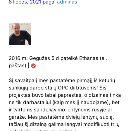
8 liepos, 2021
pagal
adminas
2016 m. Gegužės 5 d pateikė Ethanas (el.
paštas) |
Šį savaitgalį mes pastatėme pirmąjį iš keturių
sunkiųjų darbo stalų OPC dirbtuvėms! Šis
projektas buvo labai paprastas, o dizainas tinka
ne tik darbastaliui (kaip mes jį naudojame), bet
ir tvirtoms sandėliavimo lentynoms rūsyje ar
garaže. Mes pastatėme dviejų lentynų suolą,
tačiau šį dizainą galima lengvai modifikuoti trijų