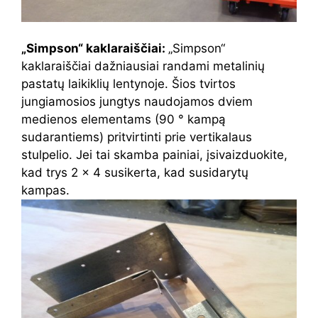
„Simpson“ kaklaraiščiai:
„Simpson“
kaklaraiščiai dažniausiai randami metalinių
pastatų laikiklių lentynoje. Šios tvirtos
jungiamosios jungtys naudojamos dviem
medienos elementams (90 ° kampą
sudarantiems) pritvirtinti prie vertikalaus
stulpelio. Jei tai skamba painiai, įsivaizduokite,
kad trys 2 × 4 susikerta, kad susidarytų
kampas.