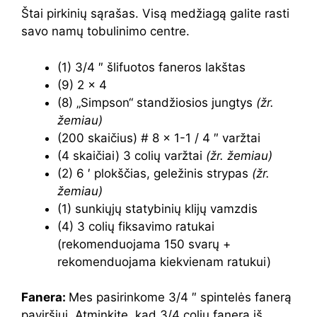
Štai pirkinių sąrašas. Visą medžiagą galite rasti
savo namų tobulinimo centre.
(1) 3/4 ″ šlifuotos faneros lakštas
(9) 2 × 4
(8) „Simpson“ standžiosios jungtys
(žr.
žemiau)
(200 skaičius) # 8 x 1-1 / 4 ″ varžtai
(4 skaičiai) 3 colių varžtai
(žr. žemiau)
(2) 6 ′ plokščias, geležinis strypas
(žr.
žemiau)
(1) sunkiųjų statybinių klijų vamzdis
(4) 3 colių fiksavimo ratukai
(rekomenduojama 150 svarų +
rekomenduojama kiekvienam ratukui)
Fanera:
Mes pasirinkome 3/4 ″ spintelės fanerą
paviršiui. Atminkite, kad 3/4 colių fanera iš