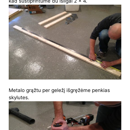
kad sustiprintume du išilgai 2 × 4.
Metalo grąžtu per geležį išgręžėme penkias
skylutes.