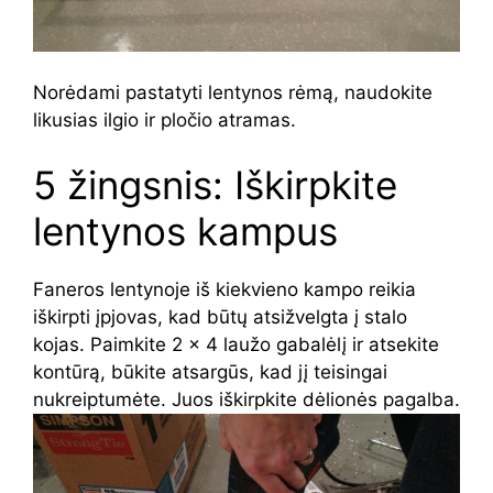
Norėdami pastatyti lentynos rėmą, naudokite
likusias ilgio ir pločio atramas.
5 žingsnis: Iškirpkite
lentynos kampus
Faneros lentynoje iš kiekvieno kampo reikia
iškirpti įpjovas, kad būtų atsižvelgta į stalo
kojas. Paimkite 2 × 4 laužo gabalėlį ir atsekite
kontūrą, būkite atsargūs, kad jį teisingai
nukreiptumėte. Juos iškirpkite dėlionės pagalba.