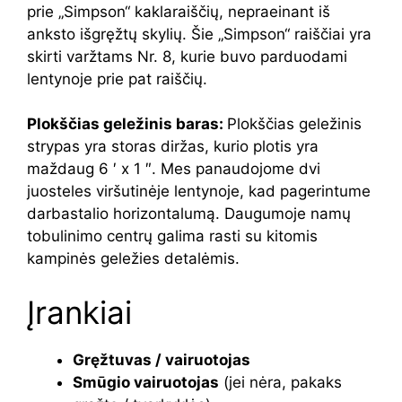
prie „Simpson“ kaklaraiščių, nepraeinant iš
anksto išgręžtų skylių. Šie „Simpson“ raiščiai yra
skirti varžtams Nr. 8, kurie buvo parduodami
lentynoje prie pat raiščių.
Plokščias geležinis baras:
Plokščias geležinis
strypas yra storas diržas, kurio plotis yra
maždaug 6 ′ x 1 ″. Mes panaudojome dvi
juosteles viršutinėje lentynoje, kad pagerintume
darbastalio horizontalumą. Daugumoje namų
tobulinimo centrų galima rasti su kitomis
kampinės geležies detalėmis.
Įrankiai
Gręžtuvas / vairuotojas
Smūgio vairuotojas
(jei nėra, pakaks