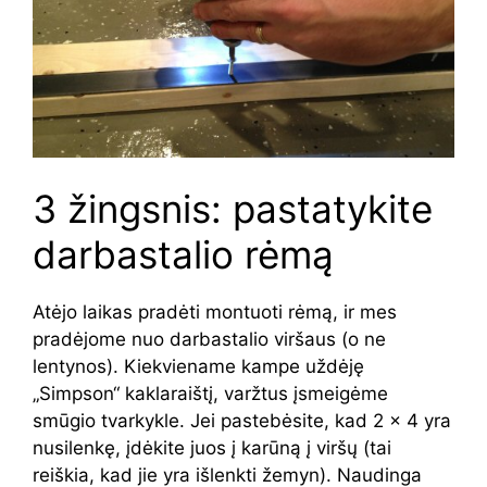
3 žingsnis: pastatykite
darbastalio rėmą
Atėjo laikas pradėti montuoti rėmą, ir mes
pradėjome nuo darbastalio viršaus (o ne
lentynos). Kiekviename kampe uždėję
„Simpson“ kaklaraištį, varžtus įsmeigėme
smūgio tvarkykle. Jei pastebėsite, kad 2 × 4 yra
nusilenkę, įdėkite juos į karūną į viršų (tai
reiškia, kad jie yra išlenkti žemyn). Naudinga