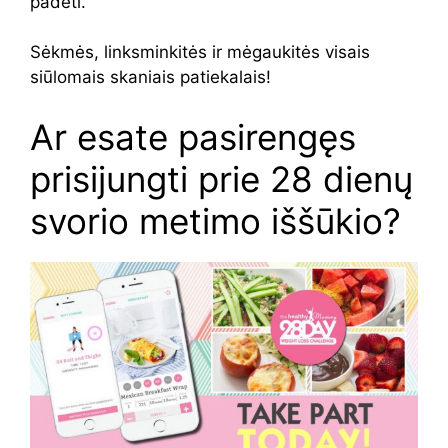
padėti.
Sėkmės, linksminkitės ir mėgaukitės visais
siūlomais skaniais patiekalais!
Ar esate pasirengęs
prisijungti prie 28 dienų
svorio metimo iššūkio?