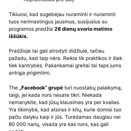
Tikiuosi, kad sugebėjau nuraminti ir nuraminti
tuos nerimastingus jausmus, susijusius su
programos pradžia
28 dienų svorio metimo
iššūkis.
Pradžioje tai gali atrodyti didžiulė, tačiau
pažadu, kad taip nėra. Reikia tik praktikos ir šiek
tiek kantrybės. Pakankamai greitai tai taps jums
antrąja prigimtimi.
The
„Facebook“ grupė
turi nuostabų palaikymą,
taigi, jei kada nors nesate tikri. Niekada
nemanykite, kad jūsų klausimas yra per kvailas.
Yra tikimybė, kad atsiras ir kitų, kurie domisi tuo
pačiu dalyku kaip ir jūs. Turėdamas daugiau nei
80 000 narių, visada yra kas nors, kas gali