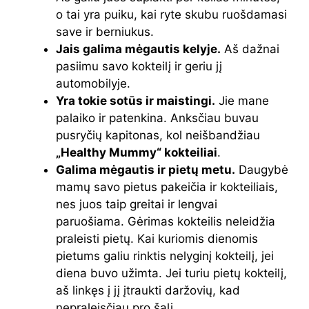
o tai yra puiku, kai ryte skubu ruošdamasi
save ir berniukus.
Jais galima mėgautis kelyje.
Aš dažnai
pasiimu savo kokteilį ir geriu jį
automobilyje.
Yra tokie sotūs ir maistingi.
Jie mane
palaiko ir patenkina. Anksčiau buvau
pusryčių kapitonas, kol neišbandžiau
„Healthy Mummy“ kokteiliai
.
Galima mėgautis ir pietų metu.
Daugybė
mamų savo pietus pakeičia ir kokteiliais,
nes juos taip greitai ir lengvai
paruošiama. Gėrimas kokteilis neleidžia
praleisti pietų. Kai kuriomis dienomis
pietums galiu rinktis nelyginį kokteilį, jei
diena buvo užimta. Jei turiu pietų kokteilį,
aš linkęs į jį įtraukti daržovių, kad
nepraleisčiau pro šalį.