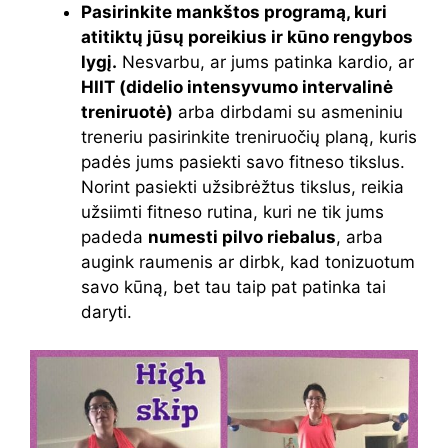
Pasirinkite mankštos programą, kuri
atitiktų jūsų poreikius ir kūno rengybos
lygį.
Nesvarbu, ar jums patinka kardio, ar
HIIT (didelio intensyvumo intervalinė
treniruotė)
arba dirbdami su asmeniniu
treneriu pasirinkite treniruočių planą, kuris
padės jums pasiekti savo fitneso tikslus.
Norint pasiekti užsibrėžtus tikslus, reikia
užsiimti fitneso rutina, kuri ne tik jums
padeda
numesti pilvo riebalus
, arba
augink raumenis ar dirbk, kad tonizuotum
savo kūną, bet tau taip pat patinka tai
daryti.