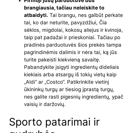
Pirmoji jūsų parduotuvė bus
brangiausia, tačiau neleiskite to
atbaidyti.
Tai brangu, nes galbūt perkate
tai, ko dar neturite, pavyzdžiui, Čia
sėklos, migdolai, kokosų aliejus ir kvinoja,
taip pat padažai ir prieskoniai. Tačiau po
pradinės parduotuvės šios prekės tampa
pagrindinėmis dalimis ir nėra tai, ką jūs
turite pakeisti kiekvieną savaitę.
Pabandykite įsigyti ingredientų dideliais
kiekiais arba atsargų iš tokių vietų kaip
„Aldi“ ar „Costco“. Patikrinkite vietinį
ūkininkų turgų ar tiesiog įprastą turgų,
nes galite rasti pigesnių ingredientų, ypač
vaisių ir daržovių.
Sporto patarimai ir