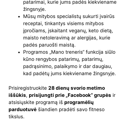
patarimai, kurie jums padės kiekviename
žingsnyje.
Mūsų mitybos specialistų sukurti įvairūs
receptai, tinkantys visiems mitybos
įpročiams, įskaitant veganų, keto dietą,
maisto netoleravimą ar alergijas, kurie
padės paruošti maistą.
Programos „Mano treneris“ funkcija siūlo
kūno rengybos patarimų, patarimų,
padrąsinimo, palaikymo ir dar daugiau,
kad padėtų jums kiekviename žingsnyje.
Prisiregistruokite
28 dienų svorio metimo
iššūkis
,
prisijungti prie „Facebook“ grupės
ir
atsisiųskite programą iš
programėlių
parduotuvė
šiandien pradėti savo fitneso
tikslus.