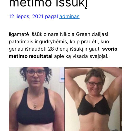
metimo iššūkį
12 liepos, 2021
pagal
adminas
Ilgametė iššūkio narė Nikola Green dalijasi
patarimais ir gudrybėmis, kaip pradėti, kuo
geriau išnaudoti 28 dienų iššūkį ir gauti
svorio
metimo rezultatai
apie ką visada svajojai.