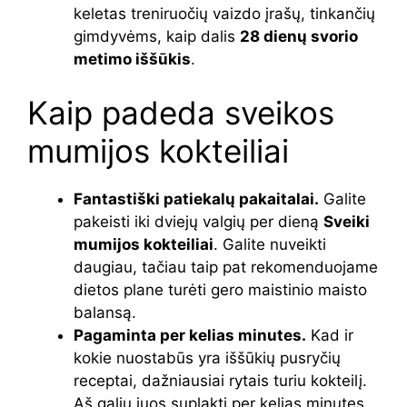
keletas treniruočių vaizdo įrašų, tinkančių
gimdyvėms, kaip dalis
28 dienų svorio
metimo iššūkis
.
Kaip padeda sveikos
mumijos kokteiliai
Fantastiški patiekalų pakaitalai.
Galite
pakeisti iki dviejų valgių per dieną
Sveiki
mumijos kokteiliai
. Galite nuveikti
daugiau, tačiau taip pat rekomenduojame
dietos plane turėti gero maistinio maisto
balansą.
Pagaminta per kelias minutes.
Kad ir
kokie nuostabūs yra iššūkių pusryčių
receptai, dažniausiai rytais turiu kokteilį.
Aš galiu juos suplakti per kelias minutes,