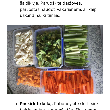
šaldiklyje. Paruoškite daržoves,
paruoštas naudoti vakarienėms ar kaip
užkandį su kritimais.
Paskirkite laiką.
Pabandykite skirti šiek
tiek laiko ten, kur ruošiatės. Skiriu porą