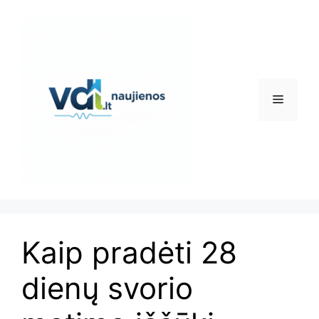
Pereiti
prie
turinio
Meniu
Kaip pradėti 28
dienų svorio