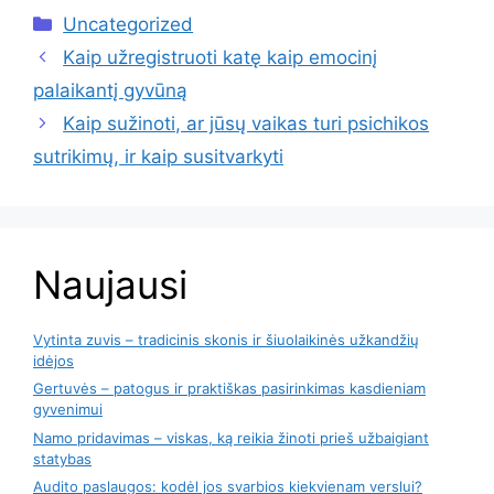
Kategorijos
Uncategorized
Kaip užregistruoti katę kaip emocinį
palaikantį gyvūną
Kaip sužinoti, ar jūsų vaikas turi psichikos
sutrikimų, ir kaip susitvarkyti
Naujausi
Vytinta zuvis – tradicinis skonis ir šiuolaikinės užkandžių
idėjos
Gertuvės – patogus ir praktiškas pasirinkimas kasdieniam
gyvenimui
Namo pridavimas – viskas, ką reikia žinoti prieš užbaigiant
statybas
Audito paslaugos: kodėl jos svarbios kiekvienam verslui?