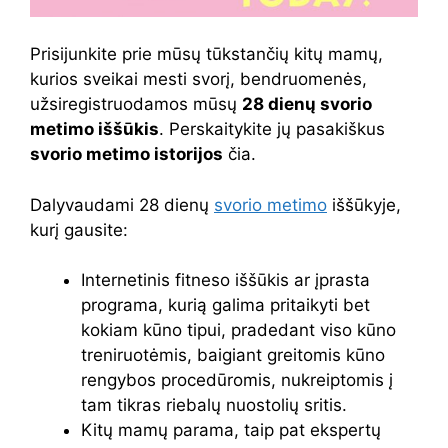
Prisijunkite prie mūsų tūkstančių kitų mamų,
kurios sveikai mesti svorį, bendruomenės,
užsiregistruodamos mūsų
28 dienų svorio
metimo iššūkis
. Perskaitykite jų pasakiškus
svorio metimo istorijos
čia.
Dalyvaudami 28 dienų
svorio metimo
iššūkyje,
kurį gausite:
Internetinis fitneso iššūkis ar įprasta
programa, kurią galima pritaikyti bet
kokiam kūno tipui, pradedant viso kūno
treniruotėmis, baigiant greitomis kūno
rengybos procedūromis, nukreiptomis į
tam tikras riebalų nuostolių sritis.
Kitų mamų parama, taip pat ekspertų