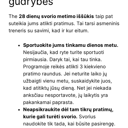
gudrybės
The
28 dienų svorio metimo iššūkis
taip pat
suteikia jums atlikti pratimus. Tai tarsi asmeninis
treneris su savimi, kad ir kur eitum.
Sportuokite jums tinkamu dienos metu.
Nesijaučia, kad ryte turite sportuoti
pirmiausia. Daryk tai, kai tau tinka.
Programoje reikės atlikti 3 kiekvieno
pratimo raundus. Jei neturite laiko jų
užbaigti vienu metu, suskaidykite juos,
kad atitiktų jūsų dieną. Net jei niekada
anksčiau nesportavote, jų laikytis yra
pakankamai paprasta.
Neapsikraukite dėl tam tikrų pratimų,
kurie gali turėti svorio.
Svorius
naudokite tik tada, kai būsite pasirengę.