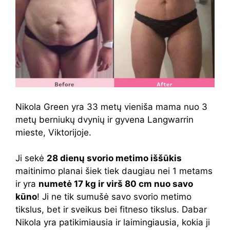
Nikola Green yra 33 metų vieniša mama nuo 3
metų berniukų dvynių ir gyvena Langwarrin
mieste, Viktorijoje.
Ji sekė
28 dienų svorio metimo iššūkis
maitinimo planai šiek tiek daugiau nei 1 metams
ir yra
numetė 17 kg ir virš 80 cm nuo savo
kūno
! Ji ne tik sumušė savo svorio metimo
tikslus, bet ir sveikus bei fitneso tikslus. Dabar
Nikola yra patikimiausia ir laimingiausia, kokia ji