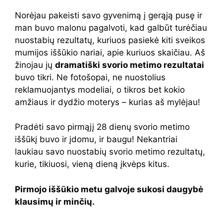
Norėjau pakeisti savo gyvenimą į gerąją pusę ir
man buvo malonu pagalvoti, kad galbūt turėčiau
nuostabių rezultatų, kuriuos pasiekė kiti sveikos
mumijos iššūkio nariai, apie kuriuos skaičiau. Aš
žinojau jų
dramatiški svorio metimo rezultatai
buvo tikri. Ne fotošopai, ne nuostolius
reklamuojantys modeliai, o tikros bet kokio
amžiaus ir dydžio moterys – kurias aš mylėjau!
Pradėti savo pirmąjį 28 dienų svorio metimo
iššūkį buvo ir įdomu, ir baugu! Nekantriai
laukiau savo nuostabių svorio metimo rezultatų,
kurie, tikiuosi, vieną dieną įkvėps kitus.
Pirmojo iššūkio metu galvoje sukosi daugybė
klausimų ir minčių.