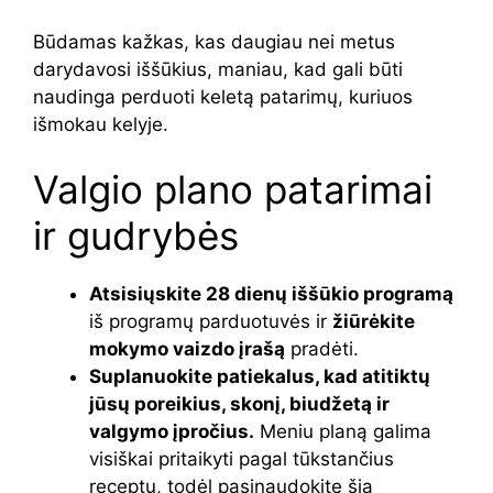
Būdamas kažkas, kas daugiau nei metus
darydavosi iššūkius, maniau, kad gali būti
naudinga perduoti keletą patarimų, kuriuos
išmokau kelyje.
Valgio plano patarimai
ir gudrybės
Atsisiųskite 28 dienų iššūkio programą
iš programų parduotuvės ir
žiūrėkite
mokymo vaizdo įrašą
pradėti.
Suplanuokite patiekalus, kad atitiktų
jūsų poreikius, skonį, biudžetą ir
valgymo įpročius.
Meniu planą galima
visiškai pritaikyti pagal tūkstančius
receptų, todėl pasinaudokite šia