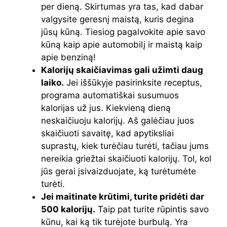
per dieną. Skirtumas yra tas, kad dabar
valgysite geresnį maistą, kuris degina
jūsų kūną. Tiesiog pagalvokite apie savo
kūną kaip apie automobilį ir maistą kaip
apie benziną!
Kalorijų skaičiavimas gali užimti daug
laiko.
Jei iššūkyje pasirinksite receptus,
programa automatiškai susumuos
kalorijas už jus. Kiekvieną dieną
neskaičiuoju kalorijų. Aš galėčiau juos
skaičiuoti savaitę, kad apytiksliai
suprastų, kiek turėčiau turėti, tačiau jums
nereikia griežtai skaičiuoti kalorijų. Tol, kol
jūs gerai įsivaizduojate, ką turėtumėte
turėti.
Jei maitinate krūtimi, turite pridėti dar
500 kalorijų.
Taip pat turite rūpintis savo
kūnu, kai ką tik turėjote burbulą. Yra