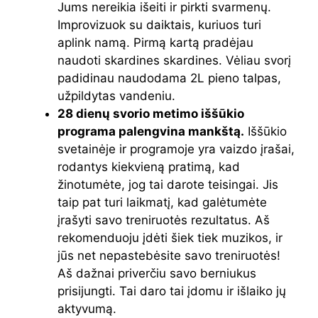
Jums nereikia išeiti ir pirkti svarmenų.
Improvizuok su daiktais, kuriuos turi
aplink namą. Pirmą kartą pradėjau
naudoti skardines skardines. Vėliau svorį
padidinau naudodama 2L pieno talpas,
užpildytas vandeniu.
28 dienų svorio metimo iššūkio
programa palengvina mankštą.
Iššūkio
svetainėje ir programoje yra vaizdo įrašai,
rodantys kiekvieną pratimą, kad
žinotumėte, jog tai darote teisingai. Jis
taip pat turi laikmatį, kad galėtumėte
įrašyti savo treniruotės rezultatus. Aš
rekomenduoju įdėti šiek tiek muzikos, ir
jūs net nepastebėsite savo treniruotės!
Aš dažnai priverčiu savo berniukus
prisijungti. Tai daro tai įdomu ir išlaiko jų
aktyvumą.