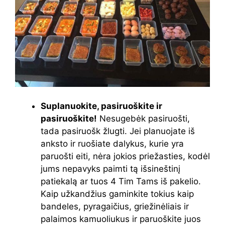
Suplanuokite, pasiruoškite ir
pasiruoškite!
Nesugebėk pasiruošti,
tada pasiruošk žlugti. Jei planuojate iš
anksto ir ruošiate dalykus, kurie yra
paruošti eiti, nėra jokios priežasties, kodėl
jums nepavyks paimti tą išsineštinį
patiekalą ar tuos 4 Tim Tams iš pakelio.
Kaip užkandžius gaminkite tokius kaip
bandeles, pyragaičius, griežinėliais ir
palaimos kamuoliukus ir paruoškite juos