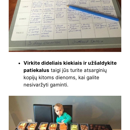
Virkite dideliais kiekiais ir užšaldykite
patiekalus
taigi jūs turite atsarginių
kopijų kitoms dienoms, kai galite
nesivaržyti gaminti.