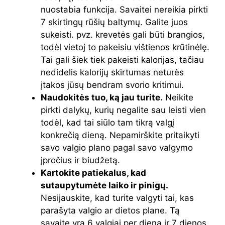
nuostabia funkcija. Savaitei nereikia pirkti
7 skirtingų rūšių baltymų. Galite juos
sukeisti. pvz. krevetės gali būti brangios,
todėl vietoj to pakeisiu vištienos krūtinėlę.
Tai gali šiek tiek pakeisti kalorijas, tačiau
nedidelis kalorijų skirtumas neturės
įtakos jūsų bendram svorio kritimui.
Naudokitės tuo, ką jau turite.
Neikite
pirkti dalykų, kurių negalite sau leisti vien
todėl, kad tai siūlo tam tikrą valgį
konkrečią dieną. Nepamirškite pritaikyti
savo valgio plano pagal savo valgymo
įpročius ir biudžetą.
Kartokite patiekalus, kad
sutaupytumėte laiko ir pinigų.
Nesijauskite, kad turite valgyti tai, kas
parašyta valgio ar dietos plane. Tą
savaitę yra 6 valgiai per dieną ir 7 dienos,