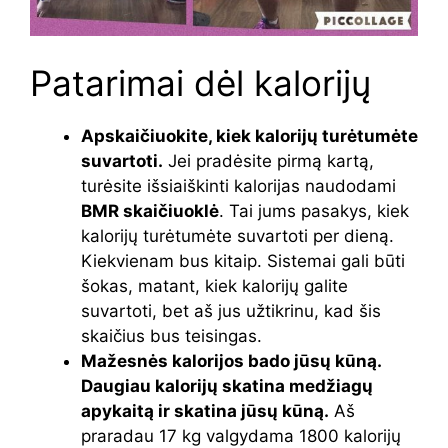
Patarimai dėl kalorijų
Apskaičiuokite, kiek kalorijų turėtumėte
suvartoti.
Jei pradėsite pirmą kartą,
turėsite išsiaiškinti kalorijas naudodami
BMR skaičiuoklė
. Tai jums pasakys, kiek
kalorijų turėtumėte suvartoti per dieną.
Kiekvienam bus kitaip. Sistemai gali būti
šokas, matant, kiek kalorijų galite
suvartoti, bet aš jus užtikrinu, kad šis
skaičius bus teisingas.
Mažesnės kalorijos bado jūsų kūną.
Daugiau kalorijų skatina medžiagų
apykaitą ir skatina jūsų kūną.
Aš
praradau 17 kg valgydama 1800 kalorijų