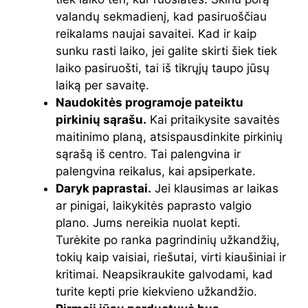
valandų sekmadienį, kad pasiruoščiau
reikalams naujai savaitei. Kad ir kaip
sunku rasti laiko, jei galite skirti šiek tiek
laiko pasiruošti, tai iš tikrųjų taupo jūsų
laiką per savaitę.
Naudokitės programoje pateiktu
pirkinių sąrašu.
Kai pritaikysite savaitės
maitinimo planą, atsispausdinkite pirkinių
sąrašą iš centro. Tai palengvina ir
palengvina reikalus, kai apsiperkate.
Daryk paprastai.
Jei klausimas ar laikas
ar pinigai, laikykitės paprasto valgio
plano. Jums nereikia nuolat kepti.
Turėkite po ranka pagrindinių užkandžių,
tokių kaip vaisiai, riešutai, virti kiaušiniai ir
kritimai. Neapsikraukite galvodami, kad
turite kepti prie kiekvieno užkandžio.