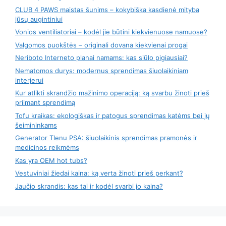
CLUB 4 PAWS maistas šunims – kokybiška kasdienė mityba
jūsų augintiniui
Vonios ventiliatoriai – kodėl jie būtini kiekvienuose namuose?
Valgomos puokštės – originali dovana kiekvienai progai
Neriboto Interneto planai namams: kas siūlo pigiausiai?
Nematomos durys: modernus sprendimas šiuolaikiniam
interjerui
Kur atlikti skrandžio mažinimo operaciją: ką svarbu žinoti prieš
priimant sprendimą
Tofu kraikas: ekologiškas ir patogus sprendimas katėms bei jų
šeimininkams
Generator Tlenu PSA: šiuolaikinis sprendimas pramonės ir
medicinos reikmėms
Kas yra OEM hot tubs?
Vestuviniai žiedai kaina: ką verta žinoti prieš perkant?
Jaučio skrandis: kas tai ir kodėl svarbi jo kaina?