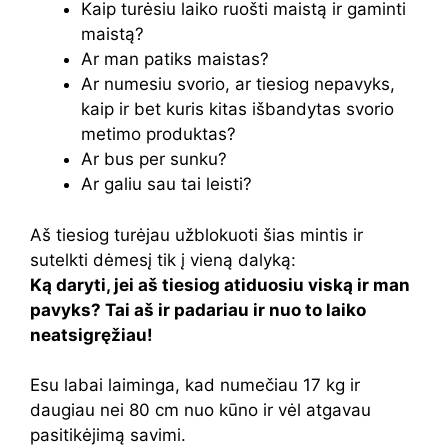
Kaip turėsiu laiko ruošti maistą ir gaminti
maistą?
Ar man patiks maistas?
Ar numesiu svorio, ar tiesiog nepavyks,
kaip ir bet kuris kitas išbandytas svorio
metimo produktas?
Ar bus per sunku?
Ar galiu sau tai leisti?
Aš tiesiog turėjau užblokuoti šias mintis ir
sutelkti dėmesį tik į vieną dalyką:
Ką daryti, jei aš tiesiog atiduosiu viską ir man
pavyks? Tai aš ir padariau ir nuo to laiko
neatsigręžiau!
Esu labai laiminga, kad numečiau 17 kg ir
daugiau nei 80 cm nuo kūno ir vėl atgavau
pasitikėjimą savimi.