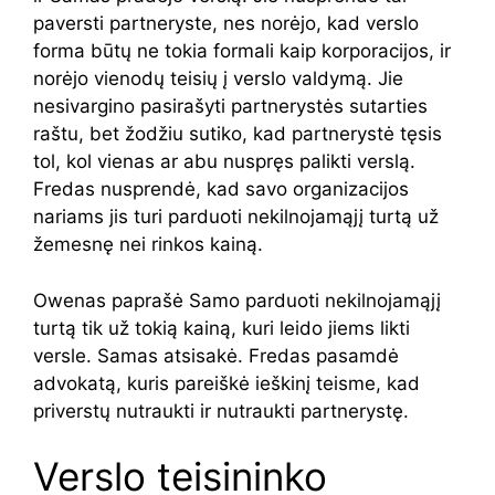
paversti partneryste, nes norėjo, kad verslo
forma būtų ne tokia formali kaip korporacijos, ir
norėjo vienodų teisių į verslo valdymą. Jie
nesivargino pasirašyti partnerystės sutarties
raštu, bet žodžiu sutiko, kad partnerystė tęsis
tol, kol vienas ar abu nuspręs palikti verslą.
Fredas nusprendė, kad savo organizacijos
nariams jis turi parduoti nekilnojamąjį turtą už
žemesnę nei rinkos kainą.
Owenas paprašė Samo parduoti nekilnojamąjį
turtą tik už tokią kainą, kuri leido jiems likti
versle. Samas atsisakė. Fredas pasamdė
advokatą, kuris pareiškė ieškinį teisme, kad
priverstų nutraukti ir nutraukti partnerystę.
Verslo teisininko