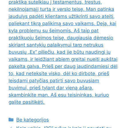
praktiką sutelkiau į testamentus, trestus,
nekilnojamąjį turtą ir verslo teisę. Man patinka
jaudulys padėti klientams užtikrinti savo ateitį,
paliekant tikrą palikimą savo vaikams. Deja, kai
kyla problemų su šeimomis. Aš taip pat
praktikuoju šeimos teisę, daugiausia dėmesio
skiriant santykių palaikymui tarp netrukus
buvusių „Ex“ piliečių, kad jie būtų naudingi jų
vaikams, ir leidžiant abiem greitai nueiti aukštai
pakelta galva. Prieš per daug jaudindamiesi dėl
to, kad neteksite visko, dėl ko dirbote, prieš
leisdami patyčias patirti savo buvusiam
buvimui, prieš tylant dar vieną ašarą,
skambinkite man. Aš esu teisininkas, kuriuo
galite pasitikėti.
Kategorijos
Be kategorijos