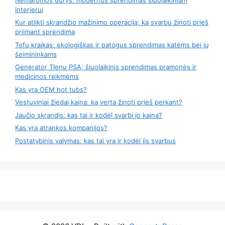
interjerui
Kur atlikti skrandžio mažinimo operaciją: ką svarbu žinoti prieš
priimant sprendimą
Tofu kraikas: ekologiškas ir patogus sprendimas katėms bei jų
šeimininkams
Generator Tlenu PSA: šiuolaikinis sprendimas pramonės ir
medicinos reikmėms
Kas yra OEM hot tubs?
Vestuviniai žiedai kaina: ką verta žinoti prieš perkant?
Jaučio skrandis: kas tai ir kodėl svarbi jo kaina?
Kas yra atrankos kompanijos?
Postatybinis valymas: kas tai yra ir kodėl jis svarbus