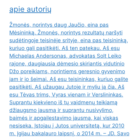
apie autorių
Žmonės, norintys daug Jaučio, eina pas
Mėsininką. Žmonės, norintys rezultatų naršyti
sudėtingoje teisinėje srityje, eina pas teisininką,
kuriuo gali pasitikėti. Aš ten patekau. Aš esu
Michaelas Andersonas, advokatas Solt Leiko
rajone, daugiausia dėmesio skiriantis vidutinio
Džo poreikiams, norintiems geresnio gyvenimo
jam ir jo šeimai. Aš esu teisininkas, kuriuo galite
pasitikėti. Aš užaugau Jutoje ir myliu ją čia. Aš
esu Tėvas trims, Vyras vienam ir Verslininkas.
Suprantu kiekvieno iš tų vaidmenų teikiamą
džiaugsmo jausmą ir suprantu nusivylimo,
baimės ir apgailestavimo jausmą, kai viskas
nesiseka. Įstojau į Jutos universitetą, kur 2010
m. Įgijau bakalauro laipsnį, o 2014 m. – JD. Savo