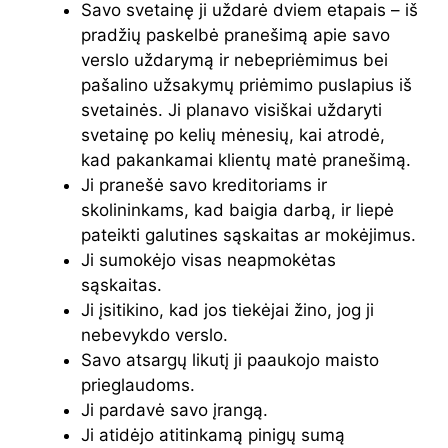
Savo svetainę ji uždarė dviem etapais – iš
pradžių paskelbė pranešimą apie savo
verslo uždarymą ir nebepriėmimus bei
pašalino užsakymų priėmimo puslapius iš
svetainės. Ji planavo visiškai uždaryti
svetainę po kelių mėnesių, kai atrodė,
kad pakankamai klientų matė pranešimą.
Ji pranešė savo kreditoriams ir
skolininkams, kad baigia darbą, ir liepė
pateikti galutines sąskaitas ar mokėjimus.
Ji sumokėjo visas neapmokėtas
sąskaitas.
Ji įsitikino, kad jos tiekėjai žino, jog ji
nebevykdo verslo.
Savo atsargų likutį ji paaukojo maisto
prieglaudoms.
Ji pardavė savo įrangą.
Ji atidėjo atitinkamą pinigų sumą