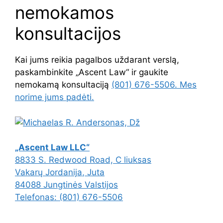
nemokamos
konsultacijos
Kai jums reikia pagalbos uždarant verslą,
paskambinkite „Ascent Law“ ir gaukite
nemokamą konsultaciją
(801) 676-5506. Mes
norime jums padėti.
„Ascent Law LLC“
8833 S. Redwood Road, C liuksas
Vakarų Jordanija
,
Juta
84088
Jungtinės Valstijos
Telefonas:
(801) 676-5506