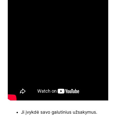
Ji įvykdė savo galutinius užsakymus.