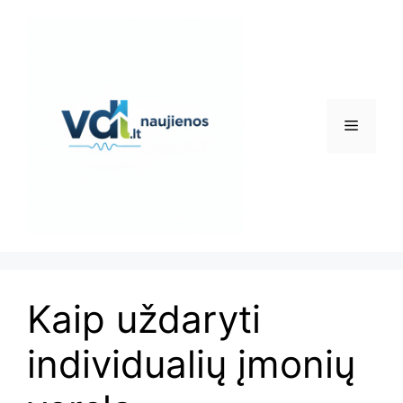
Pereiti
prie
turinio
Meniu
Kaip uždaryti
individualių įmonių