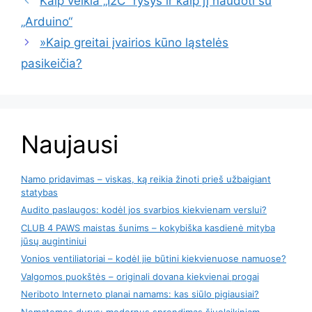
Kaip veikia „I2C“ ryšys ir kaip jį naudoti su
„Arduino“
»Kaip greitai įvairios kūno ląstelės
pasikeičia?
Naujausi
Namo pridavimas – viskas, ką reikia žinoti prieš užbaigiant
statybas
Audito paslaugos: kodėl jos svarbios kiekvienam verslui?
CLUB 4 PAWS maistas šunims – kokybiška kasdienė mityba
jūsų augintiniui
Vonios ventiliatoriai – kodėl jie būtini kiekvienuose namuose?
Valgomos puokštės – originali dovana kiekvienai progai
Neriboto Interneto planai namams: kas siūlo pigiausiai?
Nematomos durys: modernus sprendimas šiuolaikiniam