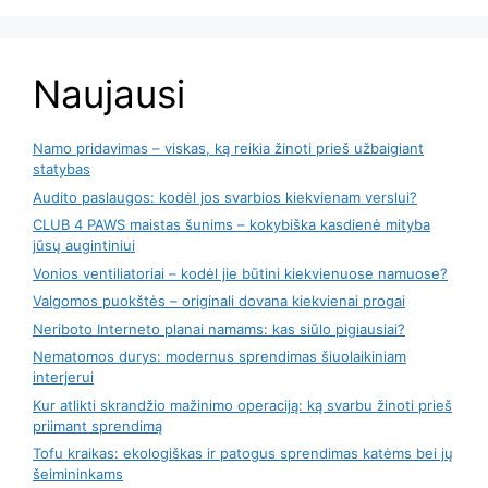
Naujausi
Namo pridavimas – viskas, ką reikia žinoti prieš užbaigiant
statybas
Audito paslaugos: kodėl jos svarbios kiekvienam verslui?
CLUB 4 PAWS maistas šunims – kokybiška kasdienė mityba
jūsų augintiniui
Vonios ventiliatoriai – kodėl jie būtini kiekvienuose namuose?
Valgomos puokštės – originali dovana kiekvienai progai
Neriboto Interneto planai namams: kas siūlo pigiausiai?
Nematomos durys: modernus sprendimas šiuolaikiniam
interjerui
Kur atlikti skrandžio mažinimo operaciją: ką svarbu žinoti prieš
priimant sprendimą
Tofu kraikas: ekologiškas ir patogus sprendimas katėms bei jų
šeimininkams