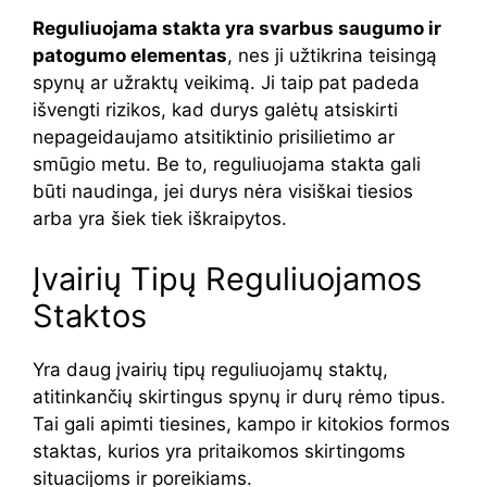
Reguliuojama stakta yra svarbus saugumo ir
patogumo elementas
, nes ji užtikrina teisingą
spynų ar užraktų veikimą. Ji taip pat padeda
išvengti rizikos, kad durys galėtų atsiskirti
nepageidaujamo atsitiktinio prisilietimo ar
smūgio metu. Be to, reguliuojama stakta gali
būti naudinga, jei durys nėra visiškai tiesios
arba yra šiek tiek iškraipytos.
Įvairių Tipų Reguliuojamos
Staktos
Yra daug įvairių tipų reguliuojamų staktų,
atitinkančių skirtingus spynų ir durų rėmo tipus.
Tai gali apimti tiesines, kampo ir kitokios formos
staktas, kurios yra pritaikomos skirtingoms
situacijoms ir poreikiams.