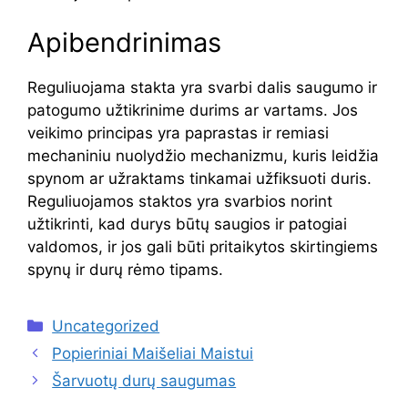
Apibendrinimas
Reguliuojama stakta yra svarbi dalis saugumo ir
patogumo užtikrinime durims ar vartams. Jos
veikimo principas yra paprastas ir remiasi
mechaniniu nuolydžio mechanizmu, kuris leidžia
spynom ar užraktams tinkamai užfiksuoti duris.
Reguliuojamos staktos yra svarbios norint
užtikrinti, kad durys būtų saugios ir patogiai
valdomos, ir jos gali būti pritaikytos skirtingiems
spynų ir durų rėmo tipams.
Kategorijos
Uncategorized
Popieriniai Maišeliai Maistui
Šarvuotų durų saugumas