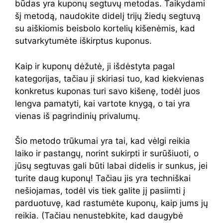
būdas yra kuponų segtuvų metodas. Taikydami
šį metodą, naudokite didelį trijų žiedų segtuvą
su aiškiomis beisbolo kortelių kišenėmis, kad
sutvarkytumėte iškirptus kuponus.
Kaip ir kuponų dėžutė, ji išdėstyta pagal
kategorijas, tačiau ji skiriasi tuo, kad kiekvienas
konkretus kuponas turi savo kišenę, todėl juos
lengva pamatyti, kai vartote knygą, o tai yra
vienas iš pagrindinių privalumų.
Šio metodo trūkumai yra tai, kad vėlgi reikia
laiko ir pastangų, norint sukirpti ir surūšiuoti, o
jūsų segtuvas gali būti labai didelis ir sunkus, jei
turite daug kuponų! Tačiau jis yra techniškai
nešiojamas, todėl vis tiek galite jį pasiimti į
parduotuvę, kad rastumėte kuponų, kaip jums jų
reikia. (Tačiau nenustebkite, kad daugybė