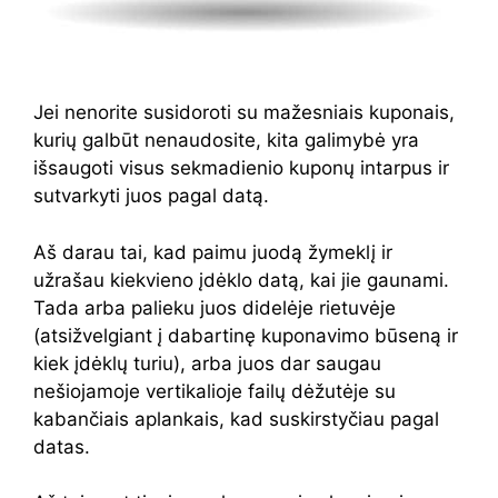
Jei nenorite susidoroti su mažesniais kuponais,
kurių galbūt nenaudosite, kita galimybė yra
išsaugoti visus sekmadienio kuponų intarpus ir
sutvarkyti juos pagal datą.
Aš darau tai, kad paimu juodą žymeklį ir
užrašau kiekvieno įdėklo datą, kai jie gaunami.
Tada arba palieku juos didelėje rietuvėje
(atsižvelgiant į dabartinę kuponavimo būseną ir
kiek įdėklų turiu), arba juos dar saugau
nešiojamoje vertikalioje failų dėžutėje su
kabančiais aplankais, kad suskirstyčiau pagal
datas.