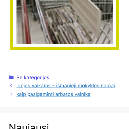
Kategorijos
Be kategorijos
Idėjos vaikams – išmanieji mokyklos namai
kaip pasigaminti arbatos vainiką
Naujausi