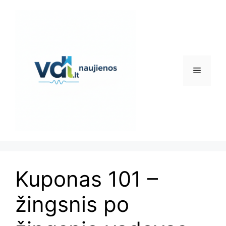
Pereiti
prie
turinio
Meniu
Kuponas 101 –
žingsnis po