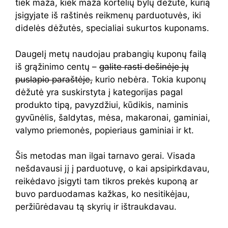
tiek maža, kiek maža kortelių bylų dėžutė, kurią
įsigyjate iš raštinės reikmenų parduotuvės, iki
didelės dėžutės, specialiai sukurtos kuponams.
Daugelį metų naudojau prabangių kuponų failą
iš grąžinimo centų –
galite rasti dešinėje jų
puslapio paraštėje,
kurio nebėra. Tokia kuponų
dėžutė yra suskirstyta į kategorijas pagal
produkto tipą, pavyzdžiui, kūdikis, naminis
gyvūnėlis, šaldytas, mėsa, makaronai, gaminiai,
valymo priemonės, popieriaus gaminiai ir kt.
Šis metodas man ilgai tarnavo gerai. Visada
nešdavausi jį į parduotuvę, o kai apsipirkdavau,
reikėdavo įsigyti tam tikros prekės kuponą ar
buvo parduodamas kažkas, ko nesitikėjau,
peržiūrėdavau tą skyrių ir ištraukdavau.