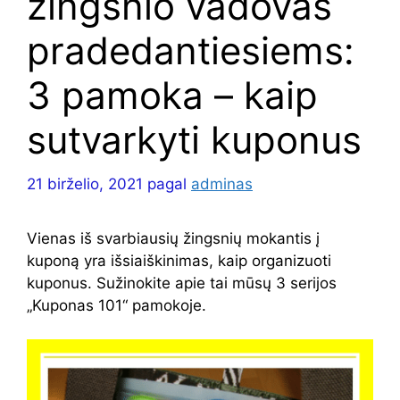
žingsnio vadovas
pradedantiesiems:
3 pamoka – kaip
sutvarkyti kuponus
21 birželio, 2021
pagal
adminas
Vienas iš svarbiausių žingsnių mokantis į
kuponą yra išsiaiškinimas, kaip organizuoti
kuponus. Sužinokite apie tai mūsų 3 serijos
„Kuponas 101“ pamokoje.