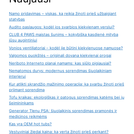
Namo pridavimas – viskas, ką reikia žinoti prieš užbaigiant
statybas
Audito paslaugos: kodėl jos svarbios kiekvienam verslui?
CLUB 4 PAWS maistas šunims – kokybiška kasdienė mityba
jūsų augintiniui
Vonios ventiliatoriai – kodėl jie būtini kiekvienuose namuose?
Valgomos puokštės – originali dovana kiekvienai progai
Neriboto Interneto planai namams: kas siūlo pigiausiai?
Nematomos durys: modernus sprendimas šiuolaikiniam
interjerui
Kur atlikti skrandžio mažinimo operaciją: ką svarbu žinoti prieš
priimant sprendimą
Tofu kraikas: ekologiškas ir patogus sprendimas katėms bei jų
šeimininkams
Generator Tlenu PSA: šiuolaikinis sprendimas pramonės ir
medicinos reikmėms
Kas yra OEM hot tubs?
Vestuviniai žiedai kaina: ką verta žinoti prieš perkant?