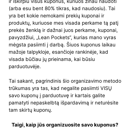
ir iškirpiu visus kuponus, kuriuos žinau naudoti
(arba esu bent 80% tikras, kad naudosiu). Tai
yra bet kokie nemokami prekių kuponai ir
produktų, kuriuose mes visada perkame tą patį
prekės ženklą ir dažnai juos perkame, kuponai,
pavyzdžiui, „Lean Pockets“, kurias mano vyras
mėgsta pasiimti į darbą. Šiuos kuponus laikau
mažoje talpykloje, esančioje rankinėje, kad
visada būčiau jų prieinama, kai būsiu
parduotuvėje.
Tai sakant, pagrindinis šio organizavimo metodo
trūkumas yra tas, kad negalite pasiimti VISŲ
savo kuponų į parduotuvę ir kartais galite
pamatyti nepaskelbtą išpardavimą ir neturėsite
tam skirtų kuponų.
Taigi, kaip jūs organizuosite savo kuponus?