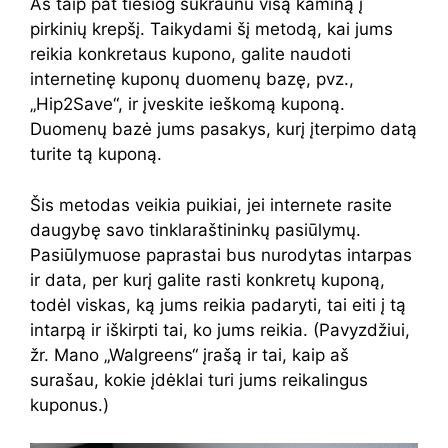
Aš taip pat tiesiog sukraunu visą kaminą į
pirkinių krepšį. Taikydami šį metodą, kai jums
reikia konkretaus kupono, galite naudoti
internetinę kuponų duomenų bazę, pvz.,
„Hip2Save“, ir įveskite ieškomą kuponą.
Duomenų bazė jums pasakys, kurį įterpimo datą
turite tą kuponą.
Šis metodas veikia puikiai, jei internete rasite
daugybę savo tinklaraštininkų pasiūlymų.
Pasiūlymuose paprastai bus nurodytas intarpas
ir data, per kurį galite rasti konkretų kuponą,
todėl viskas, ką jums reikia padaryti, tai eiti į tą
intarpą ir iškirpti tai, ko jums reikia. (Pavyzdžiui,
žr. Mano „Walgreens“ įrašą ir tai, kaip aš
surašau, kokie įdėklai turi jums reikalingus
kuponus.)