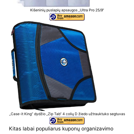
Kišeninių puslapių apsaugos „Ultra Pro 25/9“
„Case-it King“ dydžio „Zip Tab“ 4 colių D žiedo užtrauktuko segtuvas
Kitas labai populiarus kuponų organizavimo