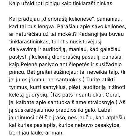
Kaip užsidirbti pinigų kaip tinklaraštininkas
Kai pradėjau „dienoraštį kelionėse“, pamaniau,
kad tai bus lengva. Parašiau apie savo keliones,
ar neturėčiau už tai mokėti? Kadangi jau buvau
tinklaraštininkas, turintis nusistovėjusį
dalyvavimą ir auditoriją, maniau, kad galėčiau
paslysti į kelionių dienoraščių pasaulį, panašiai
kaip Pelenė paslydo ant šlepetės ir susižadėjo
princu. Bet greitai sužinojau: tai neveikia taip. (Ir
jei jums įdomu, nei santuokos.) Turite atlikti
tyrimus, kurti santykius, plėsti auditoriją ir žinoti
keletą gudrybių. (Tas pats ir santuokai. Gerai,
jei kalbate apie santuoką šiame straipsnyje.) Aš
ją suskaidysiu nuo pradžios iki galo. Labai
jaudinuosi dėl šio įrašo, nes jaučiu, kad atplėšiu
kai kurias paslaptis, kurios nebuvo pasakytos,
bent jau lauke ar man.