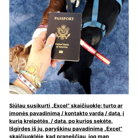
Siūlau susikurti „Excel“ skaičiuoklę: turto ar
įmonės pavadinimą / kontakto vardą / datą, į
kurią kreipėtės, / datą, po kurios sekėte.
Išgirdęs iš jų, paryškinu pavadinimą „Excel“
skaičiuoklėje, kad praneščiau, jog man