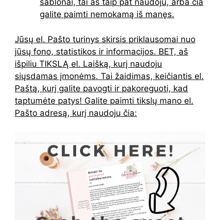
šablonai, tai aš taip pat naudoju, arba čia
galite paimti nemokamą iš manęs.
Jūsų el. Pašto turinys skirsis priklausomai nuo
jūsų fono, statistikos ir informacijos. BET, aš
išpiliu TIKSLĄ el. Laišką, kurį naudoju
siųsdamas įmonėms. Tai žaidimas, keičiantis el.
Paštą, kurį galite pavogti ir pakoreguoti, kad
taptumėte patys! Galite paimti tikslų mano el.
Pašto adresą, kurį naudoju čia: