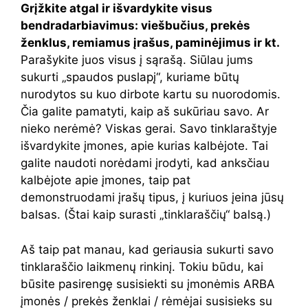
Grįžkite atgal ir išvardykite visus
bendradarbiavimus: viešbučius, prekės
ženklus, remiamus įrašus, paminėjimus ir kt.
Parašykite juos visus į sąrašą. Siūlau jums
sukurti „spaudos puslapį“, kuriame būtų
nurodytos su kuo dirbote kartu su nuorodomis.
Čia galite pamatyti, kaip aš sukūriau savo. Ar
nieko nerėmė? Viskas gerai. Savo tinklaraštyje
išvardykite įmones, apie kurias kalbėjote. Tai
galite naudoti norėdami įrodyti, kad anksčiau
kalbėjote apie įmones, taip pat
demonstruodami įrašų tipus, į kuriuos įeina jūsų
balsas. (Štai kaip surasti „tinklaraščių“ balsą.)
Aš taip pat manau, kad geriausia sukurti savo
tinklaraščio laikmenų rinkinį. Tokiu būdu, kai
būsite pasirengę susisiekti su įmonėmis ARBA
įmonės / prekės ženklai / rėmėjai susisieks su