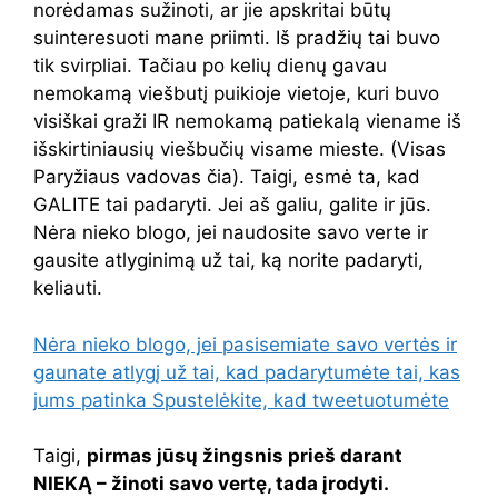
norėdamas sužinoti, ar jie apskritai būtų
suinteresuoti mane priimti. Iš pradžių tai buvo
tik svirpliai. Tačiau po kelių dienų gavau
nemokamą viešbutį puikioje vietoje, kuri buvo
visiškai graži IR nemokamą patiekalą viename iš
išskirtiniausių viešbučių visame mieste. (Visas
Paryžiaus vadovas čia). Taigi, esmė ta, kad
GALITE tai padaryti. Jei aš galiu, galite ir jūs.
Nėra nieko blogo, jei naudosite savo verte ir
gausite atlyginimą už tai, ką norite padaryti,
keliauti.
Nėra nieko blogo, jei pasisemiate savo vertės ir
gaunate atlygį už tai, kad padarytumėte tai, kas
jums patinka
Spustelėkite, kad tweetuotumėte
Taigi,
pirmas jūsų žingsnis prieš darant
NIEKĄ – žinoti savo vertę, tada įrodyti.