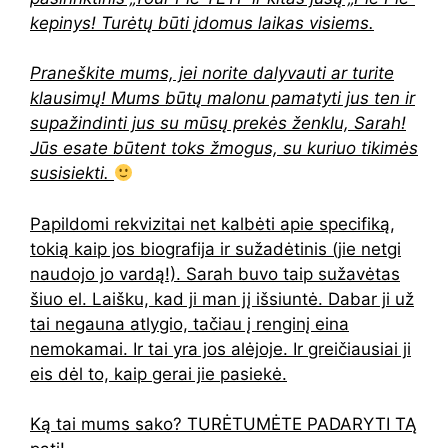
kepinys! Turėtų būti įdomus laikas visiems.
Praneškite mums, jei norite dalyvauti ar turite
klausimų! Mums būtų malonu pamatyti jus ten ir
supažindinti jus su mūsų prekės ženklu, Sarah!
Jūs esate būtent toks žmogus, su kuriuo tikimės
susisiekti.
Papildomi rekvizitai net kalbėti apie specifiką,
tokią kaip jos biografija ir sužadėtinis (jie netgi
naudojo jo vardą!). Sarah buvo taip sužavėtas
šiuo el. Laišku, kad ji man jį išsiuntė. Dabar ji už
tai negauna atlygio, tačiau į renginį eina
nemokamai. Ir tai yra jos alėjoje. Ir greičiausiai ji
eis dėl to, kaip gerai jie pasiekė.
Ką tai mums sako? TURĖTUMĖTE PADARYTI TĄ