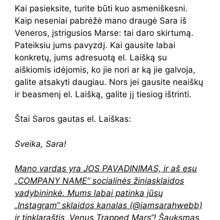
Kai pasieksite, turite būti kuo asmeniškesni.
Kaip neseniai pabrėžė mano draugė Sara iš
Veneros, įstrigusios Marse: tai daro skirtumą.
Pateiksiu jums pavyzdį. Kai gausite labai
konkretų, jums adresuotą el. Laišką su
aiškiomis idėjomis, ko jie nori ar ką jie galvoja,
galite atsakyti daugiau. Nors jei gausite neaiškų
ir beasmenį el. Laišką, galite jį tiesiog ištrinti.
Štai Saros gautas el. Laiškas:
Sveika, Sara!
Mano vardas yra JOS PAVADINIMAS, ir aš esu
„COMPANY NAME“ socialinės žiniasklaidos
vadybininkė. Mums labai patinka jūsų
„Instagram“ sklaidos kanalas (@iamsarahwebb)
ir tinklaraštis „Venus Trapped Mars“! Šauksmas