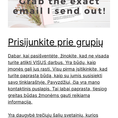
Prisijunkite prie grupių
Dabar, kai pasišventėte, žinokite, kad ne visada
turite atlikti VISUS darbus. Yra būdų, kaip
įmonės gali jus rasti. Visų pirma įsitikinkite, kad
turite paprastą būdą, kaip su jumis susisiekti
savo tinklaraštyje. Pavyzdžiui, čia yra mano
kontaktinis puslapis. Tai labai paprasta, tiesiog
greitas būdas žmonėms gauti reikiamą
informaciją.
Yra daugybė trečiųjų šalių svetainių, kurios