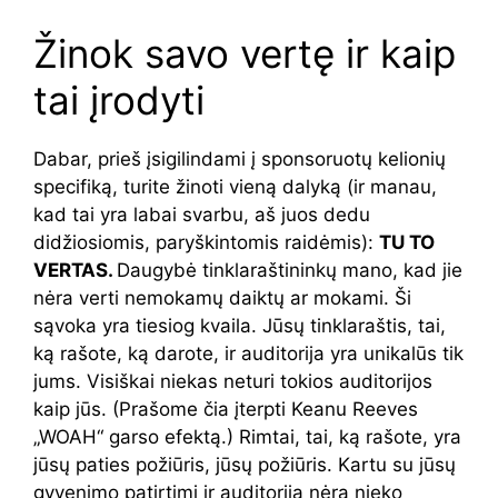
Žinok savo vertę ir kaip
tai įrodyti
Dabar, prieš įsigilindami į sponsoruotų kelionių
specifiką, turite žinoti vieną dalyką (ir manau,
kad tai yra labai svarbu, aš juos dedu
didžiosiomis, paryškintomis raidėmis):
TU TO
VERTAS.
Daugybė tinklaraštininkų mano, kad jie
nėra verti nemokamų daiktų ar mokami. Ši
sąvoka yra tiesiog kvaila. Jūsų tinklaraštis, tai,
ką rašote, ką darote, ir auditorija yra unikalūs tik
jums. Visiškai niekas neturi tokios auditorijos
kaip jūs. (Prašome čia įterpti Keanu Reeves
„WOAH“ garso efektą.) Rimtai, tai, ką rašote, yra
jūsų paties požiūris, jūsų požiūris. Kartu su jūsų
gyvenimo patirtimi ir auditorija nėra nieko