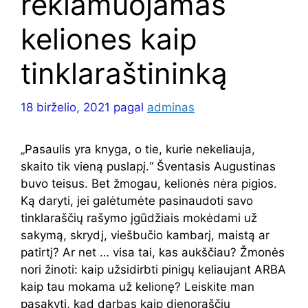
reklamuojamas
keliones kaip
tinklaraštininką
18 birželio, 2021
pagal
adminas
„Pasaulis yra knyga, o tie, kurie nekeliauja,
skaito tik vieną puslapį.“ Šventasis Augustinas
buvo teisus. Bet žmogau, kelionės nėra pigios.
Ką daryti, jei galėtumėte pasinaudoti savo
tinklaraščių rašymo įgūdžiais mokėdami už
sakymą, skrydį, viešbučio kambarį, maistą ar
patirtį? Ar net … visa tai, kas aukščiau? Žmonės
nori žinoti: kaip užsidirbti pinigų keliaujant ARBA
kaip tau mokama už kelionę? Leiskite man
pasakyti, kad darbas kaip dienoraščių