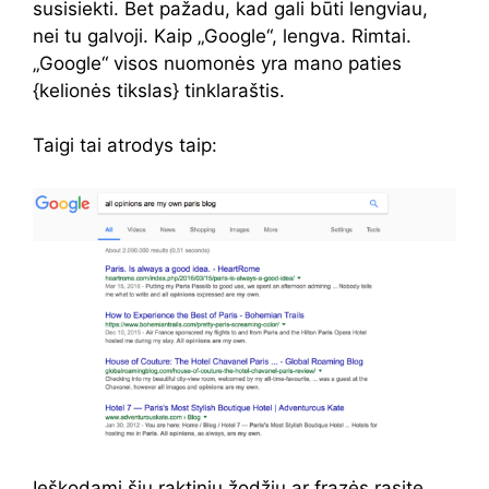
susisiekti. Bet pažadu, kad gali būti lengviau,
nei tu galvoji. Kaip „Google“, lengva. Rimtai.
„Google“ visos nuomonės yra mano paties
{kelionės tikslas} tinklaraštis.
Taigi tai atrodys taip:
Ieškodami šių raktinių žodžių ar frazės rasite