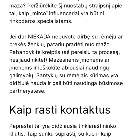
maža? Peržiūrėkite šį nuostabų straipsnį apie
tai, kaip „mirco“ influenceriai yra būtini
rinkodaros specialistams.
Jei dar NIEKADA nebuvote dirbę su rėmėju ar
prekės ženklu, patariu pradėti nuo mažo.
Pabandykite kreiptis (aš pereisiu tą procesą,
nesijaudinkite!) Mažesnėms įmonėms ar
įmonėms ir ieškokite abipusiai naudingų
galimybių. Santykių su rėmėjais kūrimas yra
didžiulė nauda ir gali būti naudinga būsimose
partnerystėse.
Kaip rasti kontaktus
Paprastai tai yra didžiausia tinklaraštininko
kliūtis. Taip sunku suprasti, su kuo ir kaip