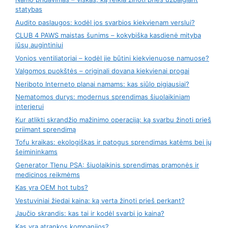
statybas
Audito paslaugos: kodėl jos svarbios kiekvienam verslui?
CLUB 4 PAWS maistas šunims – kokybiška kasdienė mityba
jūsų augintiniui
Vonios ventiliatoriai – kodėl jie būtini kiekvienuose namuose?
Valgomos puokštės – originali dovana kiekvienai progai
Neriboto Interneto planai namams: kas siūlo pigiausiai?
Nematomos durys: modernus sprendimas šiuolaikiniam
interjerui
Kur atlikti skrandžio mažinimo operaciją: ką svarbu žinoti prieš
priimant sprendimą
Tofu kraikas: ekologiškas ir patogus sprendimas katėms bei jų
šeimininkams
Generator Tlenu PSA: šiuolaikinis sprendimas pramonės ir
medicinos reikmėms
Kas yra OEM hot tubs?
Vestuviniai žiedai kaina: ką verta žinoti prieš perkant?
Jaučio skrandis: kas tai ir kodėl svarbi jo kaina?
Kas yra atrankos kompanijos?