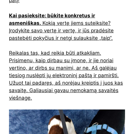
patį!
Kai pasieksite: būkite konkretus ir
asmeniškas.
Kokią vertę jiems suteiksite?
Įrodykite savo vertę ir vertę, ir jūs pradėsite
pastebėti pokyčius ir netgi sulauksite „taip“.
Reikalas tas, kad reikia būti atkakliam.
Prisimenu, kaip dirbau su įmone, ir jie noriai
vertino, ar dirbs su manimi, ar ne. Aš galėjau
tiesiog nuslėpti jų elektroninį paštą ir pamiršti.
Užuot tai padaręs, aš norėjau kreiptis į juos kas
savaitę. Galiausiai gavau nemokamą savaitės
viešnagę.