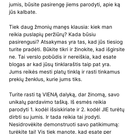
jumis, būsite pasirengę jiems parodyti, apie ką
jūs kalbate.
Tiek daug žmonių manęs klausia: kiek man
reikia puslapių peržiūrų? Kada būsiu
pasirengusi? Atsakymas yra tas, kad jūs tiesiog
turite pradėti. Būkite tikri ir žinokite, kad išgirsite
ne. Tai verslo pobūdis ir nereiškia, kad esate
blogas ar kad jūsų tinklaraštis taip pat yra.
Jums reikės mesti platų tinklą ir rasti tinkamus
prekių ženklus, kurie jums tiks.
Turite rasti tą VIENĄ dalyką, dar žinomą, savo
unikalų pardavimo tašką. Iš esmės reikia
parodyti 1. kodėl išsiskiriate ir 2. kodėl JIE turėtų
dirbti su jumis. Ir tada reikia tai įrodyti.
Nesidrovėkite demonstruoti savo patikimumą:
turėkite tai! Vis tiek manote, kad esate per