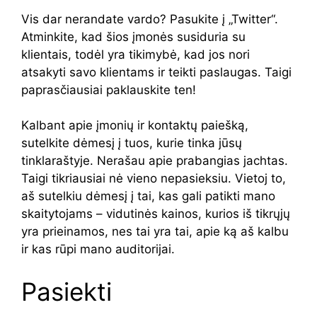
Vis dar nerandate vardo? Pasukite į „Twitter“.
Atminkite, kad šios įmonės susiduria su
klientais, todėl yra tikimybė, kad jos nori
atsakyti savo klientams ir teikti paslaugas. Taigi
paprasčiausiai paklauskite ten!
Kalbant apie įmonių ir kontaktų paiešką,
sutelkite dėmesį į tuos, kurie tinka jūsų
tinklaraštyje. Nerašau apie prabangias jachtas.
Taigi tikriausiai nė vieno nepasieksiu. Vietoj to,
aš sutelkiu dėmesį į tai, kas gali patikti mano
skaitytojams – vidutinės kainos, kurios iš tikrųjų
yra prieinamos, nes tai yra tai, apie ką aš kalbu
ir kas rūpi mano auditorijai.
Pasiekti