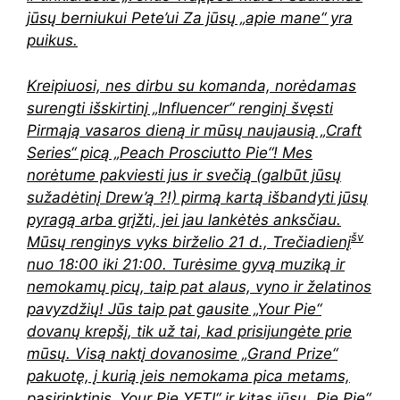
jūsų berniukui Pete’ui Za jūsų „apie mane“ yra
puikus.
Kreipiuosi, nes dirbu su komanda, norėdamas
surengti išskirtinį „Influencer“ renginį švęsti
Pirmąją vasaros dieną ir mūsų naujausią „Craft
Series“ picą „Peach Prosciutto Pie“! Mes
norėtume pakviesti jus ir svečią (galbūt jūsų
sužadėtinį Drew’ą ?!) pirmą kartą išbandyti jūsų
pyragą arba grįžti, jei jau lankėtės anksčiau.
šv
Mūsų renginys vyks birželio 21 d., Trečiadienį
nuo
18:00 iki 21:00
. Turėsime gyvą muziką ir
nemokamų picų, taip pat alaus, vyno ir želatinos
pavyzdžių! Jūs taip pat gausite „Your Pie“
dovanų krepšį, tik už tai, kad prisijungėte prie
mūsų. Visą naktį dovanosime „Grand Prize“
pakuotę, į kurią įeis nemokama pica metams,
pasirinktinis „Your Pie YETI“ ir kitas jūsų „Pie Pie“