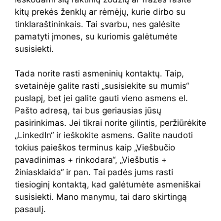
kitų prekės ženklų ar rėmėjų, kurie dirbo su
tinklaraštininkais. Tai svarbu, nes galėsite
pamatyti įmones, su kuriomis galėtumėte
susisiekti.
Tada norite rasti asmeninių kontaktų. Taip,
svetainėje galite rasti „susisiekite su mumis“
puslapį, bet jei galite gauti vieno asmens el.
Pašto adresą, tai bus geriausias jūsų
pasirinkimas. Jei tikrai norite gilintis, peržiūrėkite
„LinkedIn“ ir ieškokite asmens. Galite naudoti
tokius paieškos terminus kaip „Viešbučio
pavadinimas + rinkodara“, „Viešbutis +
žiniasklaida“ ir pan. Tai padės jums rasti
tiesioginį kontaktą, kad galėtumėte asmeniškai
susisiekti. Mano manymu, tai daro skirtingą
pasaulį.