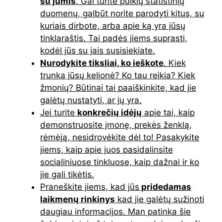
su jumis
. Gal turite puikių statistinių
duomenų, galbūt norite parodyti kitus, su
kuriais dirbote, arba apie ką yra jūsų
tinklaraštis. Tai padės jiems suprasti,
kodėl jūs su jais susisiekiate.
Nurodykite tiksliai, ko ieškote
. Kiek
trunka jūsų kelionė? Ko tau reikia? Kiek
žmonių? Būtinai tai paaiškinkite, kad jie
galėtų nustatyti, ar jų yra.
Jei turite
konkrečių idėjų
apie tai, kaip
demonstruosite įmonę, prekės ženklą,
rėmėją, nesidrovėkite dėl to! Pasakykite
jiems, kaip apie juos pasidalinsite
socialiniuose tinkluose, kaip dažnai ir ko
jie gali tikėtis.
Praneškite jiems, kad jūs
pridedamas
laikmenų rinkinys
kad jie galėtų sužinoti
daugiau informacijos. Man patinka šie