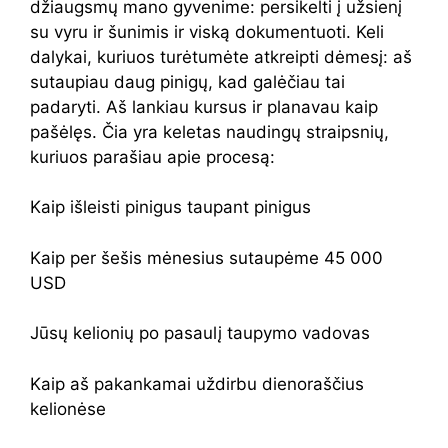
džiaugsmų mano gyvenime: persikelti į užsienį
su vyru ir šunimis ir viską dokumentuoti. Keli
dalykai, kuriuos turėtumėte atkreipti dėmesį: aš
sutaupiau daug pinigų, kad galėčiau tai
padaryti. Aš lankiau kursus ir planavau kaip
pašėlęs. Čia yra keletas naudingų straipsnių,
kuriuos parašiau apie procesą:
Kaip išleisti pinigus taupant pinigus
Kaip per šešis mėnesius sutaupėme 45 000
USD
Jūsų kelionių po pasaulį taupymo vadovas
Kaip aš pakankamai uždirbu dienoraščius
kelionėse