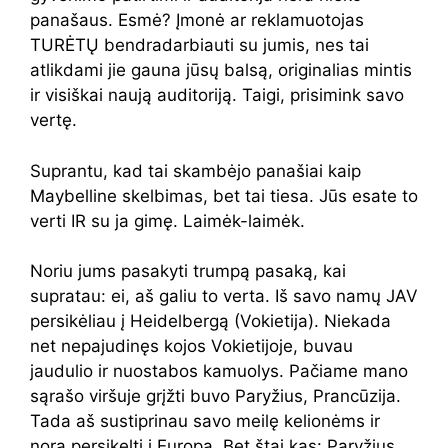
panašaus. Esmė? Įmonė ar reklamuotojas
TURĖTŲ bendradarbiauti su jumis, nes tai
atlikdami jie gauna jūsų balsą, originalias mintis
ir visiškai naują auditoriją. Taigi, prisimink savo
vertę.
Suprantu, kad tai skambėjo panašiai kaip
Maybelline
skelbimas, bet tai tiesa. Jūs esate to
verti IR su ja gimę. Laimėk-laimėk.
Noriu jums pasakyti trumpą pasaką, kai
supratau: ei, aš galiu to verta. Iš savo namų JAV
persikėliau į Heidelbergą (Vokietija). Niekada
net nepajudinęs kojos Vokietijoje, buvau
jaudulio ir nuostabos kamuolys. Pačiame mano
sąrašo viršuje grįžti buvo Paryžius, Prancūzija.
Tada aš sustiprinau savo meilę kelionėms ir
norą persikelti į Europą. Bet štai kas: Paryžius,