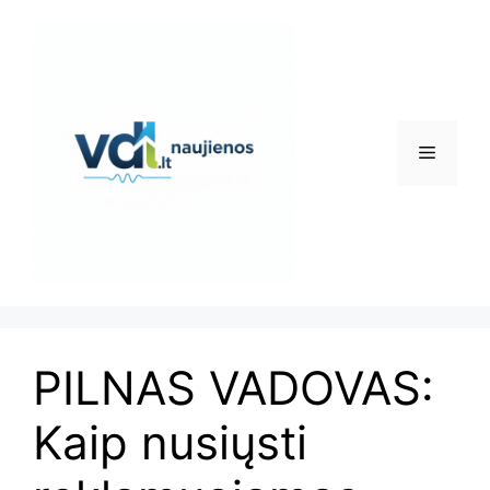
Pereiti
prie
turinio
Meniu
PILNAS VADOVAS:
Kaip nusiųsti