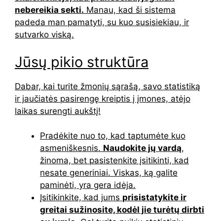
nebereikia sekti.
Manau, kad ši sistema
padeda man pamatyti, su kuo susisiekiau, ir
sutvarko viską.
Jūsų pikio struktūra
Dabar, kai turite žmonių sąrašą, savo statistiką
ir jaučiatės pasirengę kreiptis į įmones, atėjo
laikas surengti aukštį!
Pradėkite nuo to, kad taptumėte kuo
asmeniškesnis.
Naudokite jų vardą
,
žinoma, bet pasistenkite įsitikinti, kad
nesate generiniai. Viskas, ką galite
paminėti, yra gera idėja.
Įsitikinkite, kad jums
prisistatykite ir
greitai sužinosite, kodėl jie turėtų dirbti