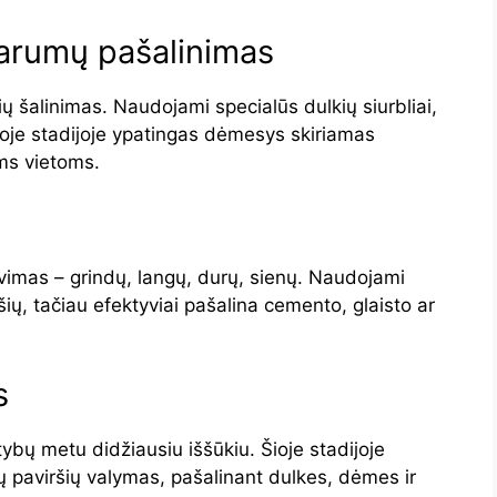
varumų pašalinimas
ių šalinimas. Naudojami specialūs dulkių siurbliai,
ioje stadijoje ypatingas dėmesys skiriamas
ms vietoms.
ovimas – grindų, langų, durų, sienų. Naudojami
ršių, tačiau efektyviai pašalina cemento, glaisto ar
s
tybų metu didžiausiu iššūkiu. Šioje stadijoje
inių paviršių valymas, pašalinant dulkes, dėmes ir