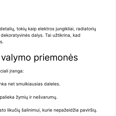
talių, tokių kaip elektros jungikliai, radiatorių
ų dekoratyvinės dalys. Tai užtikrina, kad
s.
r valymo priemonės
ali įranga:
renka net smulkiausias daleles.
epalieka žymių ir nešvarumų.
sto likučių šalinimui, kurie nepažeidžia paviršių.