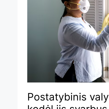
Postatybinis valy
kodėl jis svarbus