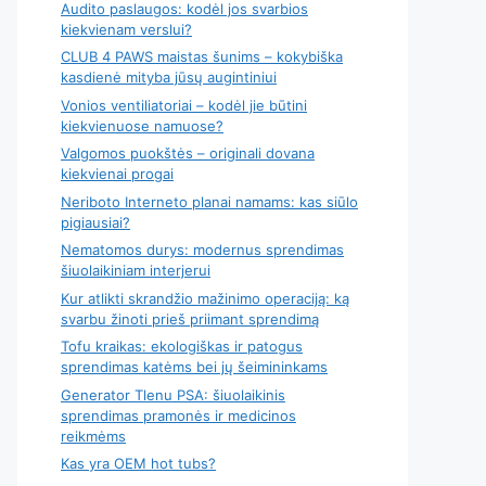
Audito paslaugos: kodėl jos svarbios
kiekvienam verslui?
CLUB 4 PAWS maistas šunims – kokybiška
kasdienė mityba jūsų augintiniui
Vonios ventiliatoriai – kodėl jie būtini
kiekvienuose namuose?
Valgomos puokštės – originali dovana
kiekvienai progai
Neriboto Interneto planai namams: kas siūlo
pigiausiai?
Nematomos durys: modernus sprendimas
šiuolaikiniam interjerui
Kur atlikti skrandžio mažinimo operaciją: ką
svarbu žinoti prieš priimant sprendimą
Tofu kraikas: ekologiškas ir patogus
sprendimas katėms bei jų šeimininkams
Generator Tlenu PSA: šiuolaikinis
sprendimas pramonės ir medicinos
reikmėms
Kas yra OEM hot tubs?