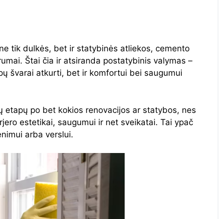
e tik dulkės, bet ir statybinės atliekos, cemento
rumai. Štai čia ir atsiranda postatybinis valymas –
pų švarai atkurti, bet ir komfortui bei saugumui
ų etapų po bet kokios renovacijos ar statybos, nes
rjero estetikai, saugumui ir net sveikatai. Tai ypač
nimui arba verslui.