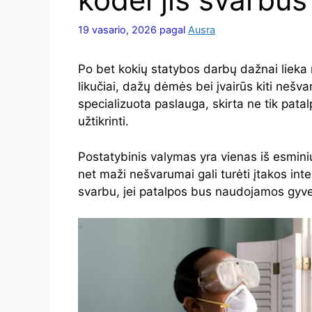
19 vasario, 2026
pagal
Ausra
Po bet kokių statybos darbų dažnai lieka n
likučiai, dažų dėmės bei įvairūs kiti nešva
specializuota paslauga, skirta ne tik patal
užtikrinti.
Postatybinis valymas yra vienas iš esmini
net maži nešvarumai gali turėti įtakos inte
svarbu, jei patalpos bus naudojamos gyve