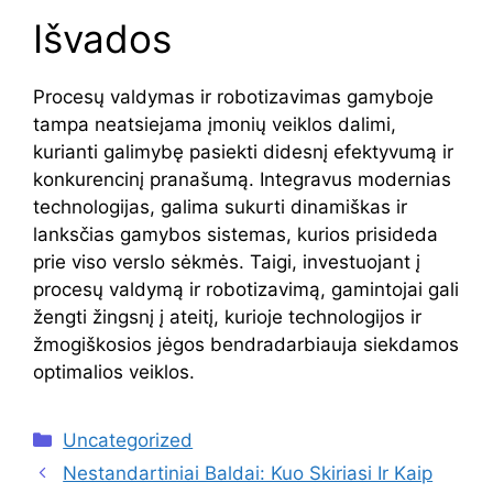
Išvados
Procesų valdymas ir robotizavimas gamyboje
tampa neatsiejama įmonių veiklos dalimi,
kurianti galimybę pasiekti didesnį efektyvumą ir
konkurencinį pranašumą. Integravus modernias
technologijas, galima sukurti dinamiškas ir
lanksčias gamybos sistemas, kurios prisideda
prie viso verslo sėkmės. Taigi, investuojant į
procesų valdymą ir robotizavimą, gamintojai gali
žengti žingsnį į ateitį, kurioje technologijos ir
žmogiškosios jėgos bendradarbiauja siekdamos
optimalios veiklos.
Kategorijos
Uncategorized
Nestandartiniai Baldai: Kuo Skiriasi Ir Kaip