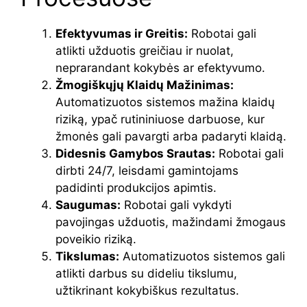
Efektyvumas ir Greitis:
Robotai gali
atlikti užduotis greičiau ir nuolat,
neprarandant kokybės ar efektyvumo.
Žmogiškųjų Klaidų Mažinimas:
Automatizuotos sistemos mažina klaidų
riziką, ypač rutininiuose darbuose, kur
žmonės gali pavargti arba padaryti klaidą.
Didesnis Gamybos Srautas:
Robotai gali
dirbti 24/7, leisdami gamintojams
padidinti produkcijos apimtis.
Saugumas:
Robotai gali vykdyti
pavojingas užduotis, mažindami žmogaus
poveikio riziką.
Tikslumas:
Automatizuotos sistemos gali
atlikti darbus su dideliu tikslumu,
užtikrinant kokybiškus rezultatus.