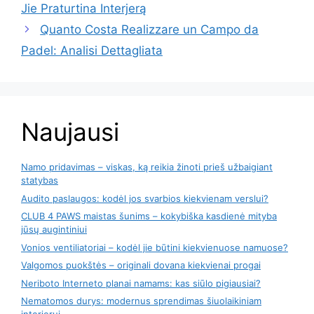
Jie Praturtina Interjerą
Quanto Costa Realizzare un Campo da
Padel: Analisi Dettagliata
Naujausi
Namo pridavimas – viskas, ką reikia žinoti prieš užbaigiant
statybas
Audito paslaugos: kodėl jos svarbios kiekvienam verslui?
CLUB 4 PAWS maistas šunims – kokybiška kasdienė mityba
jūsų augintiniui
Vonios ventiliatoriai – kodėl jie būtini kiekvienuose namuose?
Valgomos puokštės – originali dovana kiekvienai progai
Neriboto Interneto planai namams: kas siūlo pigiausiai?
Nematomos durys: modernus sprendimas šiuolaikiniam