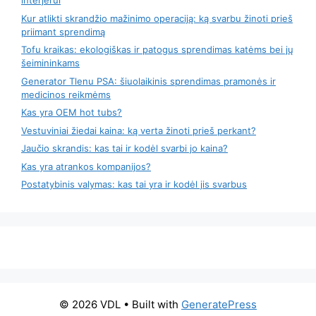
interjerui
Kur atlikti skrandžio mažinimo operaciją: ką svarbu žinoti prieš
priimant sprendimą
Tofu kraikas: ekologiškas ir patogus sprendimas katėms bei jų
šeimininkams
Generator Tlenu PSA: šiuolaikinis sprendimas pramonės ir
medicinos reikmėms
Kas yra OEM hot tubs?
Vestuviniai žiedai kaina: ką verta žinoti prieš perkant?
Jaučio skrandis: kas tai ir kodėl svarbi jo kaina?
Kas yra atrankos kompanijos?
Postatybinis valymas: kas tai yra ir kodėl jis svarbus
© 2026 VDL
• Built with
GeneratePress