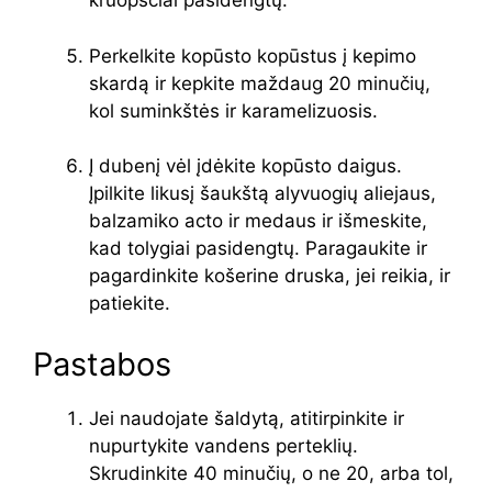
kruopščiai pasidengtų.
Perkelkite kopūsto kopūstus į kepimo
skardą ir kepkite maždaug 20 minučių,
kol suminkštės ir karamelizuosis.
Į dubenį vėl įdėkite kopūsto daigus.
Įpilkite likusį šaukštą alyvuogių aliejaus,
balzamiko acto ir medaus ir išmeskite,
kad tolygiai pasidengtų. Paragaukite ir
pagardinkite košerine druska, jei reikia, ir
patiekite.
Pastabos
Jei naudojate šaldytą, atitirpinkite ir
nupurtykite vandens perteklių.
Skrudinkite 40 minučių, o ne 20, arba tol,