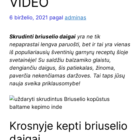
VIDEO
6 birželio, 2021
pagal
adminas
Skrudinti briuselio daigai
yra ne tik
nepaprastai lengva paruošti, bet ir tai yra vienas
iš populiariausių šventinių garnyrų receptų šioje
svetainėje! Su saldžiu balzamiko glaistu,
dengiančiu daigus, šis patiekalas, žinoma,
paverčia nekenčiamas daržoves. Tai taps jūsų
nauja sveika priklausomybe!
Krosnyje kepti briuselio
daigai