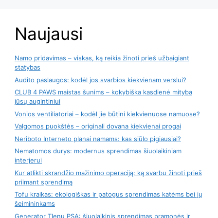
Naujausi
Namo pridavimas – viskas, ką reikia žinoti prieš užbaigiant
statybas
Audito paslaugos: kodėl jos svarbios kiekvienam verslui?
CLUB 4 PAWS maistas šunims – kokybiška kasdienė mityba
jūsų augintiniui
Vonios ventiliatoriai – kodėl jie būtini kiekvienuose namuose?
Valgomos puokštės – originali dovana kiekvienai progai
Neriboto Interneto planai namams: kas siūlo pigiausiai?
Nematomos durys: modernus sprendimas šiuolaikiniam
interjerui
Kur atlikti skrandžio mažinimo operaciją: ką svarbu žinoti prieš
priimant sprendimą
Tofu kraikas: ekologiškas ir patogus sprendimas katėms bei jų
šeimininkams
Generator Tlenu PSA: šiuolaikinis sprendimas pramonės ir