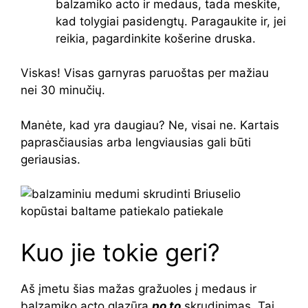
balzamiko acto ir medaus, tada meskite,
kad tolygiai pasidengtų. Paragaukite ir, jei
reikia, pagardinkite košerine druska.
Viskas! Visas garnyras paruoštas per mažiau
nei 30 minučių.
Manėte, kad yra daugiau? Ne, visai ne. Kartais
paprasčiausias arba lengviausias gali būti
geriausias.
Kuo jie tokie geri?
Aš įmetu šias mažas gražuoles į medaus ir
balzamiko acto glazūrą
po to
skrudinimas. Tai