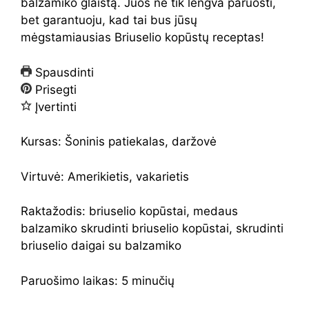
balzamiko glaistą. Juos ne tik lengva paruošti,
bet garantuoju, kad tai bus jūsų
mėgstamiausias Briuselio kopūstų receptas!
Spausdinti
Prisegti
Įvertinti
Kursas:
Šoninis patiekalas, daržovė
Virtuvė:
Amerikietis, vakarietis
Raktažodis:
briuselio kopūstai, medaus
balzamiko skrudinti briuselio kopūstai, skrudinti
briuselio daigai su balzamiko
Paruošimo laikas:
5
minučių