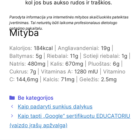
kol jos bus aukso rudos ir traškios.
Parodyta informacija yra internetinės mitybos skaičiuoklės pateiktas
įvertinimas. Tai neturėtų būti laikoma profesionalaus dietologo
patarimo pakaitalu.
Mityba
Kalorijos:
184
kcal
|
Angliavandeniai:
19
g
|
Baltymas:
5
g
|
Riebalai:
11
g
|
Sotieji riebalai:
1
g
|
Natris:
480
mg
|
Kalis:
670
mg
|
Pluoštas:
6
g
|
Cukrus:
7
g
|
Vitaminas A:
1280 m
IU
|
Vitamino
C:
144,6
mg
|
Kalcis:
71
mg
|
Geležis:
2.5
mg
Kategorijos
Be kategorijos
Kaip padaryti sunkius dalykus
Kaip tapti „Google“ sertifikuotu EDUCATORIU
(vaizdo įrašų apžvalga)