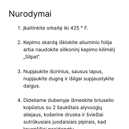
Nurodymai
Įkaitinkite orkaitę iki 425 ° F.
Kepimo skardą išklokite aliuminio folija
arba naudokite silikoninį kepimo kilimėlį
„Silpat“.
Nupjaukite išorinius, sausus lapus,
nupjaukite dugną ir išilgai supjaustykite
daigus.
Dideliame dubenyje išmeskite briuselio
kopūstus su 2 šaukštais alyvuogių
aliejaus, košerine druska ir šviežiai
sutrūkusiais juodaisiais pipirais, kad