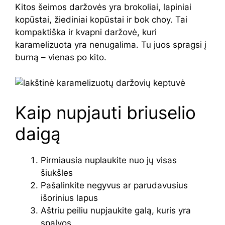
Kitos šeimos daržovės yra brokoliai, lapiniai
kopūstai, žiediniai kopūstai ir bok choy. Tai
kompaktiška ir kvapni daržovė, kuri
karamelizuota yra nenugalima. Tu juos spragsi į
burną – vienas po kito.
Kaip nupjauti briuselio
daigą
Pirmiausia nuplaukite nuo jų visas
šiukšles
Pašalinkite negyvus ar parudavusius
išorinius lapus
Aštriu peiliu nupjaukite galą, kuris yra
spalvos