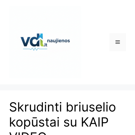
Pereiti
prie
turinio
Meniu
Skrudinti briuselio
kopūstai su KAIP