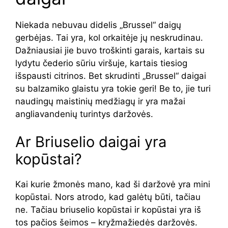
Niekada nebuvau didelis „Brussel“ daigų
gerbėjas. Tai yra, kol orkaitėje jų neskrudinau.
Dažniausiai jie buvo troškinti garais, kartais su
lydytu čederio sūriu viršuje, kartais tiesiog
išspausti citrinos. Bet skrudinti „Brussel“ daigai
su balzamiko glaistu yra tokie geri! Be to, jie turi
naudingų maistinių medžiagų ir yra mažai
angliavandenių turintys daržovės.
Ar Briuselio daigai yra
kopūstai?
Kai kurie žmonės mano, kad ši daržovė yra mini
kopūstai. Nors atrodo, kad galėtų būti, tačiau
ne. Tačiau briuselio kopūstai ir kopūstai yra iš
tos pačios šeimos – kryžmažiedės daržovės.