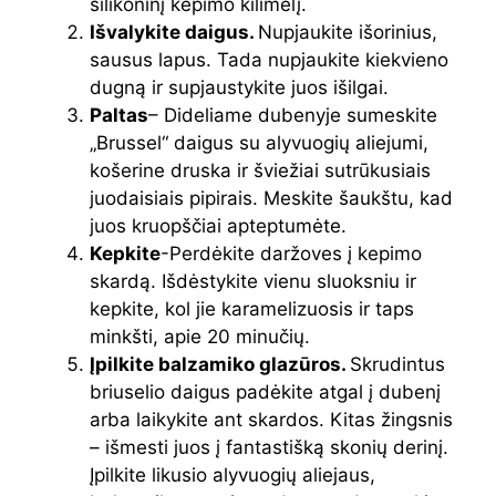
silikoninį kepimo kilimėlį.
Išvalykite daigus.
Nupjaukite išorinius,
sausus lapus. Tada nupjaukite kiekvieno
dugną ir supjaustykite juos išilgai.
Paltas
– Dideliame dubenyje sumeskite
„Brussel“ daigus su alyvuogių aliejumi,
košerine druska ir šviežiai sutrūkusiais
juodaisiais pipirais. Meskite šaukštu, kad
juos kruopščiai apteptumėte.
Kepkite
-Perdėkite daržoves į kepimo
skardą. Išdėstykite vienu sluoksniu ir
kepkite, kol jie karamelizuosis ir taps
minkšti, apie 20 minučių.
Įpilkite balzamiko glazūros.
Skrudintus
briuselio daigus padėkite atgal į dubenį
arba laikykite ant skardos. Kitas žingsnis
– išmesti juos į fantastišką skonių derinį.
Įpilkite likusio alyvuogių aliejaus,