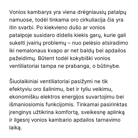
Vonios kambarys yra viena drėgniausių patalpų
namuose, todėl tinkama oro cirkuliacija čia yra
itin svarbi. Po kiekvieno dušo ar vonios
patalpoje susidaro didelis kiekis garų, kurie gali
sukelti įvairių problemų – nuo pelėsio atsiradimo
iki nemalonaus kvapo ar net baldų bei apdailos
pažeidimų. Būtent todėl kokybiški vonios
ventiliatoriai tampa ne prabanga, o būtinybe.
Šiuolaikiniai ventiliatoriai pasižymi ne tik
efektyviu oro šalinimu, bet ir tyliu veikimu,
ekonomišku elektros energijos suvartojimu bei
išmaniosiomis funkcijomis. Tinkamai pasirinktas
įrenginys užtikrina komfortą, sveikesnę aplinką
ir ilgesnį vonios kambario apdailos tarnavimo
laiką.