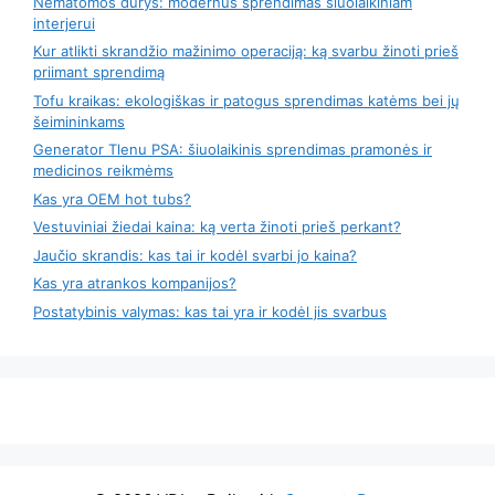
Nematomos durys: modernus sprendimas šiuolaikiniam
interjerui
Kur atlikti skrandžio mažinimo operaciją: ką svarbu žinoti prieš
priimant sprendimą
Tofu kraikas: ekologiškas ir patogus sprendimas katėms bei jų
šeimininkams
Generator Tlenu PSA: šiuolaikinis sprendimas pramonės ir
medicinos reikmėms
Kas yra OEM hot tubs?
Vestuviniai žiedai kaina: ką verta žinoti prieš perkant?
Jaučio skrandis: kas tai ir kodėl svarbi jo kaina?
Kas yra atrankos kompanijos?
Postatybinis valymas: kas tai yra ir kodėl jis svarbus