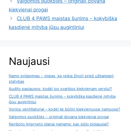
Valgomos puokštės – originali dovana
kiekvienai progai
CLUB 4 PAWS maistas šunims – kokybiška
kasdienė mityba jūsų augintiniui
Naujausi
Namo pridavimas – viskas, ką reikia žinoti prieš užbaigiant
statybas
Audito paslaugos: kodėl jos svarbios kiekvienam verslui?
CLUB 4 PAWS maistas šunims – kokybiška kasdienė mityba
jūsų augintiniui
Vonios ventiliatoriai – kodėl jie būtini kiekvienuose namuose?
Valgomos puokštės – originali dovana kiekvienai progai
Neriboto Interneto planai namams: kas siūlo pigiausiai?