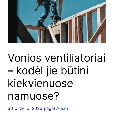
Vonios ventiliatoriai
– kodėl jie būtini
kiekvienuose
namuose?
30 birželio, 2026
pagal
Ausra