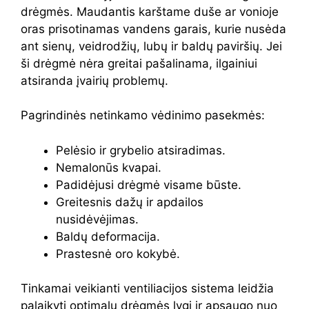
drėgmės. Maudantis karštame duše ar vonioje
oras prisotinamas vandens garais, kurie nusėda
ant sienų, veidrodžių, lubų ir baldų paviršių. Jei
ši drėgmė nėra greitai pašalinama, ilgainiui
atsiranda įvairių problemų.
Pagrindinės netinkamo vėdinimo pasekmės:
Pelėsio ir grybelio atsiradimas.
Nemalonūs kvapai.
Padidėjusi drėgmė visame būste.
Greitesnis dažų ir apdailos
nusidėvėjimas.
Baldų deformacija.
Prastesnė oro kokybė.
Tinkamai veikianti ventiliacijos sistema leidžia
palaikyti optimalų drėgmės lygį ir apsaugo nuo