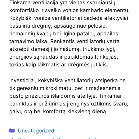
Tinkama ventiliacija yra vienas svarbiausių
komfortiško ir sveiko vonios kambario elementų.
Kokybiški vonios ventiliatoriai padeda efektyviai
pašalinti drėgmę, apsaugo nuo pelėsio,
nemalonių kvapų bei ilgina patalpų apdailos
tarnavimo laiką. Renkantis ventiliatorių verta
atkreipti dėmesį į jo našumą, triukšmo lygį,
energijos sąnaudas ir papildomas funkcijas,
tokias kaip laikmatis ar drėgmės jutiklis.
Investicija į kokybišką ventiliatorių atsiperka ne
tik geresniu mikroklimatu, bet ir mažesnėmis
būsto priežiūros išlaidomis ateityje. Tinkamai
parinktas ir prižiūrimas įrenginys užtikrins švarų,
gaivų orą bei komfortą kiekvieną dieną.
Kategorijos
Uncategorized