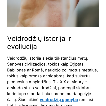
Veidrodžių istorija ir
evoliucija
Veidrodžių istorija siekia tūkstančius metų.
Senovės civilizacijos, tokios kaip Egiptas,
Babilonas ar Romė, naudojo poliruotus metalus,
tokius kaip bronza ar sidabras, kad sukurtų
pirmuosius atspindžius. Tik XIX a. viduryje
atsirado stiklo veidrodžiai, padengti sidabru,
kurie tapo standartiniu sprendimu daugelyje
šalių. Šiuolaikinė
veidrodžių gamyba
remiasi
tiek tradicinėmis, tiek moderniomis