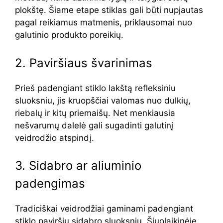
plokštę. Šiame etape stiklas gali būti nupjautas
pagal reikiamus matmenis, priklausomai nuo
galutinio produkto poreikių.
2. Paviršiaus švarinimas
Prieš padengiant stiklo lakštą refleksiniu
sluoksniu, jis kruopščiai valomas nuo dulkių,
riebalų ir kitų priemaišų. Net menkiausia
nešvarumų dalelė gali sugadinti galutinį
veidrodžio atspindį.
3. Sidabro ar aliuminio
padengimas
Tradiciškai veidrodžiai gaminami padengiant
stiklo paviršių sidabro sluoksniu. Šiuolaikinėje