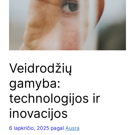
Veidrodžių
gamyba:
technologijos ir
inovacijos
6 lapkričio, 2025
pagal
Ausra