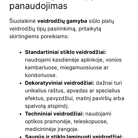
panaudojimas
Šiuolaikinė
veidrodžių gamyba
siūlo platų
veidrodžių tipų pasirinkimą, pritaikytą
skirtingiems poreikiams:
Standartiniai stiklo veidrodžiai:
naudojami kasdienėje aplinkoje, vonios
kambariuose, miegamuosiuose ar
koridoriuose.
Dekoratyviniai veidrodžiai:
dažnai turi
unikalius raštus, apvadas ar specialius
efektus, pavyzdžiui, matinį paviršių arba
spalvotą atspindį.
Techniniai veidrodžiai:
naudojami
optikos pramonėje, teleskopuose,
medicininėje įrangoje.
Saugūs ir stiklo laminuoti veidrodžiai: