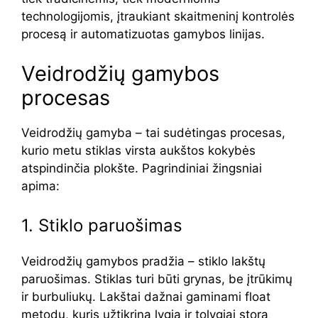
technologijomis, įtraukiant skaitmeninį kontrolės
procesą ir automatizuotas gamybos linijas.
Veidrodžių gamybos
procesas
Veidrodžių gamyba – tai sudėtingas procesas,
kurio metu stiklas virsta aukštos kokybės
atspindinčia plokšte. Pagrindiniai žingsniai
apima:
1. Stiklo paruošimas
Veidrodžių gamybos pradžia – stiklo lakštų
paruošimas. Stiklas turi būti grynas, be įtrūkimų
ir burbuliukų. Lakštai dažnai gaminami float
metodu, kuris užtikrina lygią ir tolygiai storą