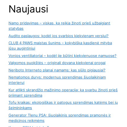
Naujausi
Namo pridavimas – viskas, ką reikia žinoti prieš užbaigiant
statybas
Audito paslaugos: kodėl jos svarbios kiekvienam verslui?
CLUB 4 PAWS maistas šunims – kokybiška kasdienė mityba
jūsų augintiniui
Vonios ventiliatoriai – kodėl jie būtini kiekvienuose namuose?
Valgomos puokštės – originali dovana kiekvienai progai
Neriboto Interneto planai namams: kas siūlo pigiausiai?
Nematomos durys: modernus sprendimas šiuolaikiniam
interjerui
Kur atlikti skrandžio mažinimo operaciją: ką svarbu žinoti prieš
priimant sprendimą
Tofu kraikas: ekologiškas ir patogus sprendimas katėms bei jų
šeimininkams
Generator Tlenu PSA: šiuolaikinis sprendimas pramonės ir
medicinos reikmėms