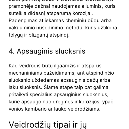
pramonėje dažnai naudojamas aliuminis, kuris
suteikia didesnį atsparumą korozijai.
Padengimas atliekamas cheminiu būdu arba
vakuuminio nusodinimo metodu, kuris užtikrina
tolygų ir blizgantį atspindį.
4. Apsauginis sluoksnis
Kad veidrodis būtų ilgaamžis ir atsparus
mechaniniams pažeidimams, ant atspindinčio
sluoksnio uždedamas apsauginis dažų arba
laku sluoksnis. Šiame etape taip pat galima
pritaikyti specialius apsauginius sluoksnius,
kurie apsaugo nuo drėgmės ir korozijos, ypač
vonios kambario ar lauko veidrodžiams.
Veidrodžių tipai ir jų