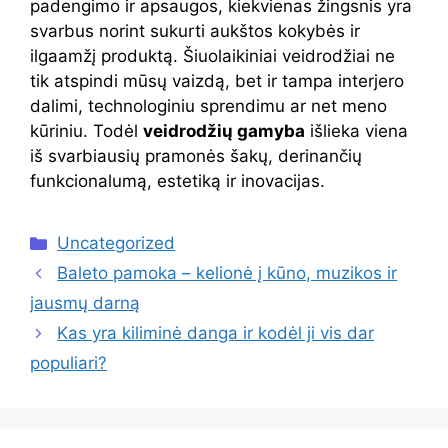
padengimo ir apsaugos, kiekvienas žingsnis yra
svarbus norint sukurti aukštos kokybės ir
ilgaamžį produktą. Šiuolaikiniai veidrodžiai ne
tik atspindi mūsų vaizdą, bet ir tampa interjero
dalimi, technologiniu sprendimu ar net meno
kūriniu. Todėl
veidrodžių gamyba
išlieka viena
iš svarbiausių pramonės šakų, derinančių
funkcionalumą, estetiką ir inovacijas.
Kategorijos
Uncategorized
Baleto pamoka – kelionė į kūno, muzikos ir
jausmų darną
Kas yra kiliminė danga ir kodėl ji vis dar
populiari?