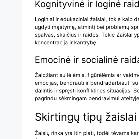
Kognityvinė ir loginė rai
Loginiai ir edukaciniai žaislai, tokie kaip
ugdyti mąstymą, atmintį bei problemų spr
spalvas, skaičius ir raides. Tokie Zaislai 
koncentraciją ir kantrybę.
Emocinė ir socialinė raid
Žaidžiant su lėlėmis, figūrėlėmis ar vaidm
emocijas, bendrauti ir bendradarbiauti su 
dalintis ir spręsti konfliktines situacijas. 
pagrindu sėkmingam bendravimui ateityje
Skirtingų tipų žaislai
Žaislų rinka yra itin plati, todėl tėvams ka