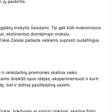
 jų paskirtis.
ai galėtų mokytis žaisdami. Tai gali būti mokomosios
niai, skatinantys domėjimąsi mokslu,
. Tokie Zaislai padeda vaikams suprasti sudėtingus
iai ir rankdarbių priemonės skatina vaiko
kams išreikšti savo idėjas, eksperimentuoti ir kurti
tę, bet ir didina pasitikėjimą savimi.
rtukai, šokdynės ar sporto rinkiniai, skatina fizinį