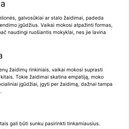
da
 dėlionės, galvosūkiai ar stalo žaidimai, padeda
endimo įgūdžius. Vaikai mokosi atpažinti formas,
ypač naudingi ruošiantis mokyklai, nes jie lavina
a
enų žaidimų rinkiniais, vaikai mokosi suprasti
kitais. Tokie žaidimai skatina empatiją, moko
Socialiniai įgūdžiai, įgyti per žaidimą, dažnai tampa
.
rtais gali būti sunku pasirinkti tinkamiausius.