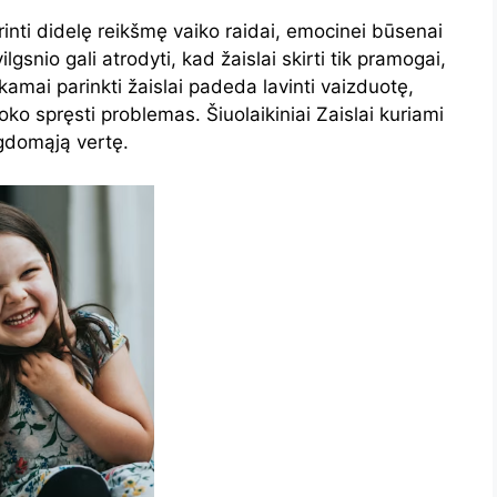
urinti didelę reikšmę vaiko raidai, emocinei būsenai
lgsnio gali atrodyti, kad žaislai skirti tik pramogai,
kamai parinkti žaislai padeda lavinti vaizduotę,
o spręsti problemas. Šiuolaikiniai Zaislai kuriami
 ugdomąją vertę.