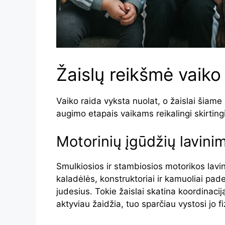
Žaislų reikšmė vaiko
Vaiko raida vyksta nuolat, o žaislai šiame 
augimo etapais vaikams reikalingi skirtingi 
Motorinių įgūdžių lavini
Smulkiosios ir stambiosios motorikos lavi
kaladėlės, konstruktoriai ir kamuoliai pad
judesius. Tokie žaislai skatina koordinaci
aktyviau žaidžia, tuo sparčiau vystosi jo fi