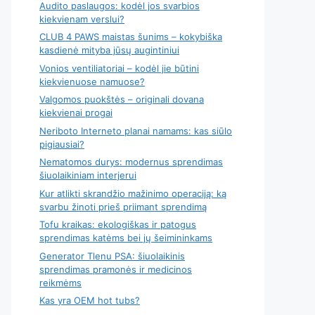
Audito paslaugos: kodėl jos svarbios
kiekvienam verslui?
CLUB 4 PAWS maistas šunims – kokybiška
kasdienė mityba jūsų augintiniui
Vonios ventiliatoriai – kodėl jie būtini
kiekvienuose namuose?
Valgomos puokštės – originali dovana
kiekvienai progai
Neriboto Interneto planai namams: kas siūlo
pigiausiai?
Nematomos durys: modernus sprendimas
šiuolaikiniam interjerui
Kur atlikti skrandžio mažinimo operaciją: ką
svarbu žinoti prieš priimant sprendimą
Tofu kraikas: ekologiškas ir patogus
sprendimas katėms bei jų šeimininkams
Generator Tlenu PSA: šiuolaikinis
sprendimas pramonės ir medicinos
reikmėms
Kas yra OEM hot tubs?