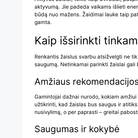
aktyvumą. Jie padeda vaikams išlieti energ
būdą nuo mažens. Žaidimai lauke taip pat
gamta.
Kaip išsirinkti tinka
Renkantis žaislus svarbu atsižvelgti ne tik
saugumą. Netinkamai parinkti žaislai gali b
Amžiaus rekomendacijo
Gamintojai dažnai nurodo, kokiam amžiui 
užtikrinti, kad žaislas bus saugus ir atiti
nusivylimą, o per paprasti – greitai pabost
Saugumas ir kokybė