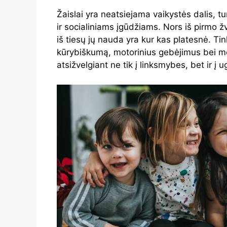
Žaislai yra neatsiejama vaikystės dalis, t
ir socialiniams įgūdžiams. Nors iš pirmo žvi
iš tiesų jų nauda yra kur kas platesnė. Tin
kūrybiškumą, motorinius gebėjimus bei mok
atsižvelgiant ne tik į linksmybes, bet ir į