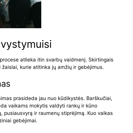
 vystymuisi
procese atlieka itin svarbų vaidmenį. Skirtingais
žaislai, kurie atitinka jų amžių ir gebėjimus.
mas
nimas prasideda jau nuo kūdikystės. Barškučiai,
eda vaikams mokytis valdyti rankų ir kūno
ją, pusiausvyrą ir raumenų stiprėjimą. Kuo vaikas
ziniai gebėjimai.