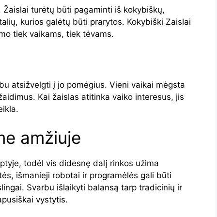
 Žaislai turėtų būti pagaminti iš kokybiškų,
lių, kurios galėtų būti prarytos. Kokybiški Zaislai
smo tiek vaikams, tiek tėvams.
bu atsižvelgti į jo pomėgius. Vieni vaikai mėgsta
žaidimus. Kai žaislas atitinka vaiko interesus, jis
ikla.
me amžiuje
ptyje, todėl vis didesnę dalį rinkos užima
etės, išmanieji robotai ir programėlės gali būti
ingai. Svarbu išlaikyti balansą tarp tradicinių ir
pusiškai vystytis.