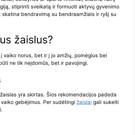
iją, stiprinti sveikatą ir formuoti aktyvų gyvenimo
 skatina bendravimą su bendraamžiais ir ryšį su
mus žaislus?
 į vaiko norus, bet ir į jo amžių, pomėgius bei
ūti ne tik neįdomūs, bet ir pavojingi.
s
žaislas yra skirtas. Šios rekomendacijos padeda
ks vaiko gebėjimus. Per sudėtingi
žaislai
gali sukelti
i.