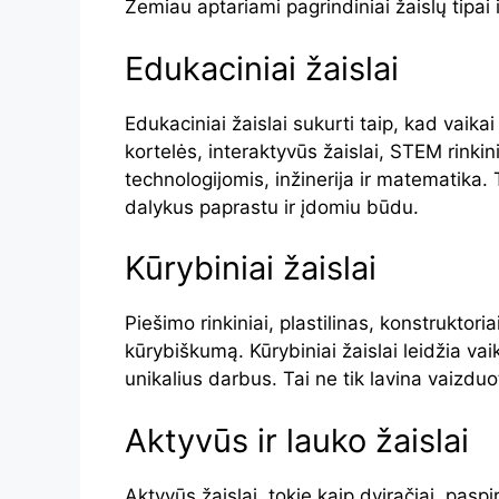
Žemiau aptariami pagrindiniai žaislų tipai ir
Edukaciniai žaislai
Edukaciniai žaislai sukurti taip, kad vaik
kortelės, interaktyvūs žaislai, STEM rinki
technologijomis, inžinerija ir matematika
dalykus paprastu ir įdomiu būdu.
Kūrybiniai žaislai
Piešimo rinkiniai, plastilinas, konstruktor
kūrybiškumą. Kūrybiniai žaislai leidžia vai
unikalius darbus. Tai ne tik lavina vaizduo
Aktyvūs ir lauko žaislai
Aktyvūs žaislai, tokie kaip dviračiai, paspi