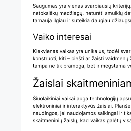
Saugumas yra vienas svarbiausių kriterijų.
netoksiškų medžiagų, neturėti smulkių deta
tarnauja ilgiau ir suteikia daugiau džiaug
Vaiko interesai
Kiekvienas vaikas yra unikalus, todėl svar
konstruoti, kiti – piešti ar žaisti vaidmenų 
tampa ne tik pramoga, bet ir mėgstama ve
Žaislai skaitmeninia
Šiuolaikiniai vaikai auga technologijų apsu
elektroniniai ir interaktyvūs žaislai. Planš
naudingos, jei naudojamos saikingai ir tiksl
skaitmeninių žaislų, kad vaikas galėtų visa