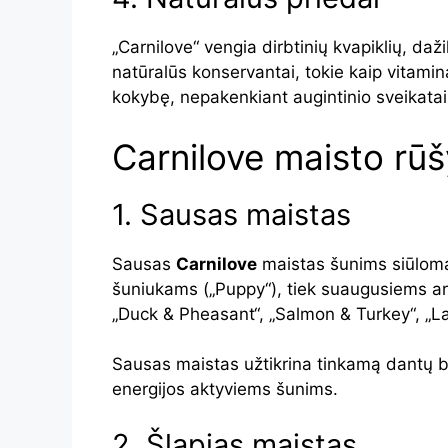
„Carnilove“ vengia dirbtinių kvapiklių, daž
natūralūs konservantai, tokie kaip vitamina
kokybę, nepakenkiant augintinio sveikatai
Carnilove maisto rū
1. Sausas maistas
Sausas
Carnilove
maistas šunims siūlomas 
šuniukams („Puppy“), tiek suaugusiems ar 
„Duck & Pheasant“, „Salmon & Turkey“, „L
Sausas maistas užtikrina tinkamą dantų b
energijos aktyviems šunims.
2. Šlapias maistas