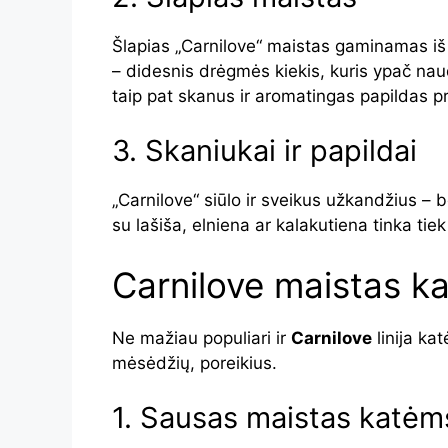
Šlapias „Carnilove“ maistas gaminamas i
– didesnis drėgmės kiekis, kuris ypač na
taip pat skanus ir aromatingas papildas p
3. Skaniukai ir papildai
„Carnilove“ siūlo ir sveikus užkandžius – b
su lašiša, elniena ar kalakutiena tinka ti
Carnilove maistas k
Ne mažiau populiari ir
Carnilove
linija ka
mėsėdžių, poreikius.
1. Sausas maistas katėm