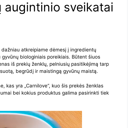
 augintinio sveikatai
s dažniau atkreipiame dėmesį į ingredientų
yvūnų biologiniais poreikiais. Būtent šiuos
enas iš prekių ženklų, pelniusių pasitikėjimą tarp
suotą, begrūdį ir maistingą gyvūnų maistą.
e, kas yra „Carnilove“, kuo šis prekės ženklas
ivalumai bei kokius produktus galima pasirinkti tiek