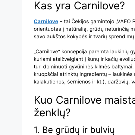
Kas yra Carnilove?
Carnilove
– tai Čekijos gamintojo „VAFO 
orientuotas į natūralią, grūdų neturinčią 
savo aukštos kokybės ir tvarių sprendimų 
„Carnilove“ koncepcija paremta laukinių g
kuriami atsižvelgiant į šunų ir kačių evoliu
turi dominuoti gyvūninės kilmės baltymai.
kruopščiai atrinktų ingredientų – laukinės 
kalakutienos, šernienos ir kt.), daržovių, v
Kuo Carnilove maistas
ženklų?
1. Be grūdų ir bulvių