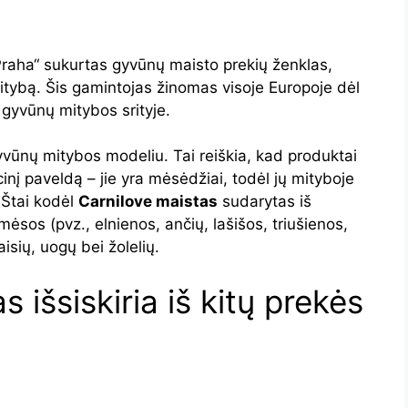
Praha“ sukurtas gyvūnų maisto prekių ženklas,
mitybą. Šis gamintojas žinomas visoje Europoje dėl
gyvūnų mitybos srityje.
yvūnų mitybos modeliu. Tai reiškia, kad produktai
cinį paveldą – jie yra mėsėdžiai, todėl jų mityboje
 Štai kodėl
Carnilove maistas
sudarytas iš
mėsos (pvz., elnienos, ančių, lašišos, triušienos,
aisių, uogų bei žolelių.
 išsiskiria iš kitų prekės