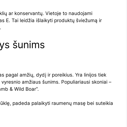
iklių ar konservantų. Vietoje to naudojami
s E. Tai leidžia išlaikyti produktų šviežumą ir
.
šys šunims
pagal amžių, dydį ir poreikius. Yra linijos tiek
vyresnio amžiaus šunims. Populiariausi skoniai –
amb & Wild Boar“.
ūklę, padeda palaikyti raumenų masę bei suteikia