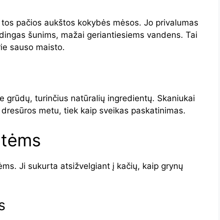
š tos pačios aukštos kokybės mėsos. Jo privalumas
udingas šunims, mažai geriantiesiems vandens. Tai
rie sauso maisto.
e grūdų, turinčius natūralių ingredientų. Skaniukai
ek dresūros metu, tiek kaip sveikas paskatinimas.
atėms
tėms. Ji sukurta atsižvelgiant į kačių, kaip grynų
s