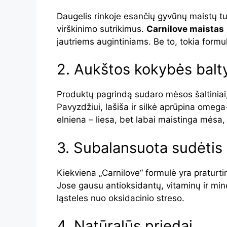
Daugelis rinkoje esančių gyvūnų maistų turi
virškinimo sutrikimus.
Carnilove maistas
jautriems augintiniams. Be to, tokia formu
2. Aukštos kokybės balt
Produktų pagrindą sudaro mėsos šaltiniai,
Pavyzdžiui, lašiša ir silkė aprūpina omega-
elniena – liesa, bet labai maistinga mėsa,
3. Subalansuota sudėtis
Kiekviena „Carnilove“ formulė yra praturt
Jose gausu antioksidantų, vitaminų ir mine
ląsteles nuo oksidacinio streso.
4. Natūralūs priedai