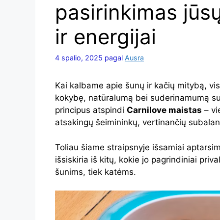
pasirinkimas jūsų
ir energijai
4 spalio, 2025
pagal
Ausra
Kai kalbame apie šunų ir kačių mitybą, vi
kokybę, natūralumą bei suderinamumą su g
principus atspindi
Carnilove maistas
– vi
atsakingų šeimininkų, vertinančių subalan
Toliau šiame straipsnyje išsamiai aptarsim
išsiskiria iš kitų, kokie jo pagrindiniai pr
šunims, tiek katėms.