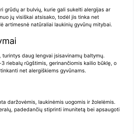
 grūdų ar bulvių, kurie gali sukelti alergijas ar
nuo jų visiškai atsisako, todėl jis tinka net
lė artimesnė natūraliai laukinių gyvūnų mitybai.
ymai
 turintys daug lengvai įsisavinamų baltymų.
3 riebalų rūgštimis, gerinančiomis kailio būklę, o
 tinkanti net alergiškiems gyvūnams.
inta daržovėmis, laukinėmis uogomis ir žolelėmis.
ralų, padedančių stiprinti imunitetą bei apsaugoti