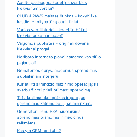
Audito paslaugos: kodėl jos svarbios
kiekvienam verslui?
CLUB 4 PAWS maistas šunims – kokybiška
kasdienė mityba jūsų augintiniui
Vonios ventiliatoriai – kodėl jie būtini
kiekvienuose namuose?
Valgomos puokštės – originali dovana
kiekvienai progai
Neriboto Interneto planai namams: kas siūlo
pigiausiai?
Nematomos durys: modernus sprendimas
šiuolaikiniam interjerui
Kur atlikti skrandžio mažinimo operaciją: ką
svarbu žinoti prieš priimant sprendimą
Tofu kraikas: ekologiškas ir patogus
sprendimas katėms bei jų šeimininkams
Generator Tlenu PSA: šiuolaikinis
sprendimas pramonės ir medicinos
reikmėms
Kas yra OEM hot tubs?