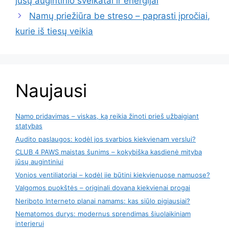
jūsų augintinio sveikatai ir energijai
Namų priežiūra be streso – paprasti įpročiai,
kurie iš tiesų veikia
Naujausi
Namo pridavimas – viskas, ką reikia žinoti prieš užbaigiant
statybas
Audito paslaugos: kodėl jos svarbios kiekvienam verslui?
CLUB 4 PAWS maistas šunims – kokybiška kasdienė mityba
jūsų augintiniui
Vonios ventiliatoriai – kodėl jie būtini kiekvienuose namuose?
Valgomos puokštės – originali dovana kiekvienai progai
Neriboto Interneto planai namams: kas siūlo pigiausiai?
Nematomos durys: modernus sprendimas šiuolaikiniam
interjerui