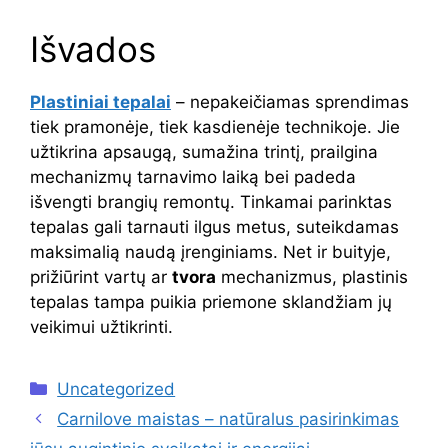
Išvados
Plastiniai tepalai
– nepakeičiamas sprendimas
tiek pramonėje, tiek kasdienėje technikoje. Jie
užtikrina apsaugą, sumažina trintį, prailgina
mechanizmų tarnavimo laiką bei padeda
išvengti brangių remontų. Tinkamai parinktas
tepalas gali tarnauti ilgus metus, suteikdamas
maksimalią naudą įrenginiams. Net ir buityje,
prižiūrint vartų ar
tvora
mechanizmus, plastinis
tepalas tampa puikia priemone sklandžiam jų
veikimui užtikrinti.
Kategorijos
Uncategorized
Carnilove maistas – natūralus pasirinkimas