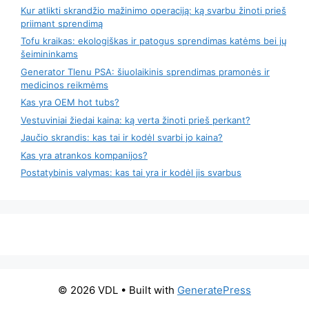
Kur atlikti skrandžio mažinimo operaciją: ką svarbu žinoti prieš
priimant sprendimą
Tofu kraikas: ekologiškas ir patogus sprendimas katėms bei jų
šeimininkams
Generator Tlenu PSA: šiuolaikinis sprendimas pramonės ir
medicinos reikmėms
Kas yra OEM hot tubs?
Vestuviniai žiedai kaina: ką verta žinoti prieš perkant?
Jaučio skrandis: kas tai ir kodėl svarbi jo kaina?
Kas yra atrankos kompanijos?
Postatybinis valymas: kas tai yra ir kodėl jis svarbus
© 2026 VDL
• Built with
GeneratePress