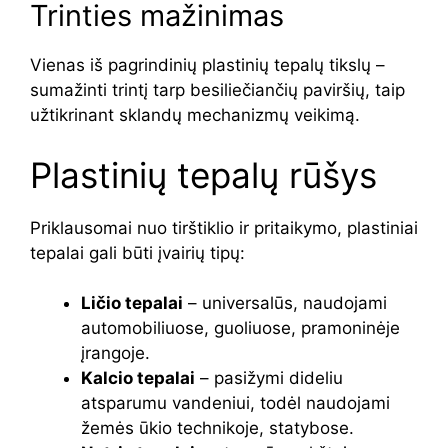
Trinties mažinimas
Vienas iš pagrindinių plastinių tepalų tikslų –
sumažinti trintį tarp besiliečiančių paviršių, taip
užtikrinant sklandų mechanizmų veikimą.
Plastinių tepalų rūšys
Priklausomai nuo tirštiklio ir pritaikymo, plastiniai
tepalai gali būti įvairių tipų:
Ličio tepalai
– universalūs, naudojami
automobiliuose, guoliuose, pramoninėje
įrangoje.
Kalcio tepalai
– pasižymi dideliu
atsparumu vandeniui, todėl naudojami
žemės ūkio technikoje, statybose.