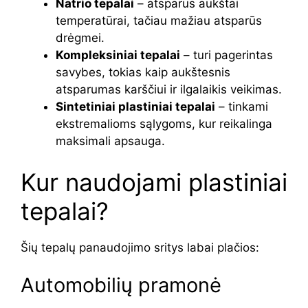
Natrio tepalai
– atsparūs aukštai
temperatūrai, tačiau mažiau atsparūs
drėgmei.
Kompleksiniai tepalai
– turi pagerintas
savybes, tokias kaip aukštesnis
atsparumas karščiui ir ilgalaikis veikimas.
Sintetiniai plastiniai tepalai
– tinkami
ekstremalioms sąlygoms, kur reikalinga
maksimali apsauga.
Kur naudojami plastiniai
tepalai?
Šių tepalų panaudojimo sritys labai plačios:
Automobilių pramonė