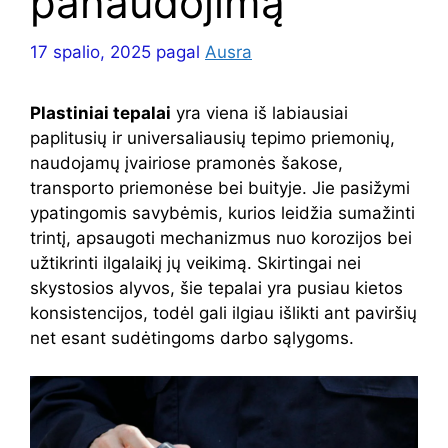
panaudojimą
17 spalio, 2025
pagal
Ausra
Plastiniai tepalai
yra viena iš labiausiai
paplitusių ir universaliausių tepimo priemonių,
naudojamų įvairiose pramonės šakose,
transporto priemonėse bei buityje. Jie pasižymi
ypatingomis savybėmis, kurios leidžia sumažinti
trintį, apsaugoti mechanizmus nuo korozijos bei
užtikrinti ilgalaikį jų veikimą. Skirtingai nei
skystosios alyvos, šie tepalai yra pusiau kietos
konsistencijos, todėl gali ilgiau išlikti ant paviršių
net esant sudėtingoms darbo sąlygoms.