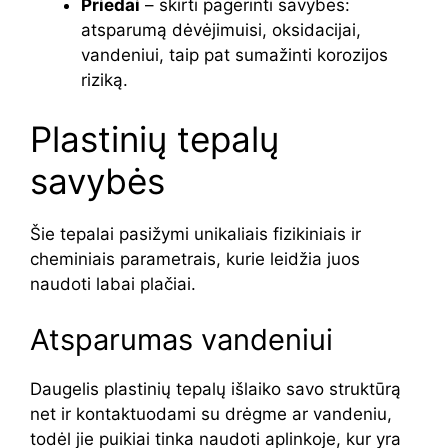
Priedai
– skirti pagerinti savybes:
atsparumą dėvėjimuisi, oksidacijai,
vandeniui, taip pat sumažinti korozijos
riziką.
Plastinių tepalų
savybės
Šie tepalai pasižymi unikaliais fizikiniais ir
cheminiais parametrais, kurie leidžia juos
naudoti labai plačiai.
Atsparumas vandeniui
Daugelis plastinių tepalų išlaiko savo struktūrą
net ir kontaktuodami su drėgme ar vandeniu,
todėl jie puikiai tinka naudoti aplinkoje, kur yra