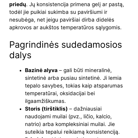
priedų
. Jų konsistencija primena gelį ar pastą,
todėl jie puikiai sukimba su paviršiumi ir
nesubėga, net jeigu paviršiai dirba didelės
apkrovos ar aukštos temperatūros sąlygomis.
Pagrindinės sudedamosios
dalys
Bazinė alyva
– gali būti mineralinė,
sintetinė arba pusiau sintetinė. Ji lemia
tepalo savybes, tokias kaip atsparumas
temperatūrai, oksidacijai bei
ilgaamžiškumas.
Storis (tirštiklis)
– dažniausiai
naudojami muilai (pvz., ličio, kalcio,
natrio) arba kompleksiniai muilai. Jie
suteikia tepalui reikiamą konsistenciją.