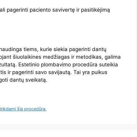
li pagerinti paciento savivertę ir pasitikėjimą
naudinga tiems, kurie siekia pagerinti dantų
dojant šiuolaikines medžiagas ir metodikas, galima
rezultatą. Estetinio plombavimo procedūra suteikia
s ir pagerinti savo savijautą. Tai yra puikus
goti dantų sveikatą.
rinkdami šią procedūrą.