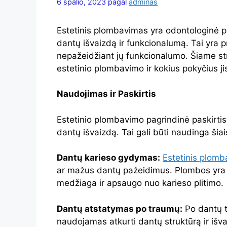
6 spalio, 2023
pagal
adminas
Estetinis plombavimas yra odontologinė pr
dantų išvaizdą ir funkcionalumą. Tai yra p
nepažeidžiant jų funkcionalumo. Šiame str
estetinio plombavimo ir kokius pokyčius ji
Naudojimas ir Paskirtis
Estetinio plombavimo pagrindinė paskirtis
dantų išvaizdą. Tai gali būti naudinga šiai
Dantų karieso gydymas:
Estetinis plom
ar mažus dantų pažeidimus. Plombos yra
medžiaga ir apsaugo nuo karieso plitimo.
Dantų atstatymas po traumų:
Po dantų t
naudojamas atkurti dantų struktūrą ir išv