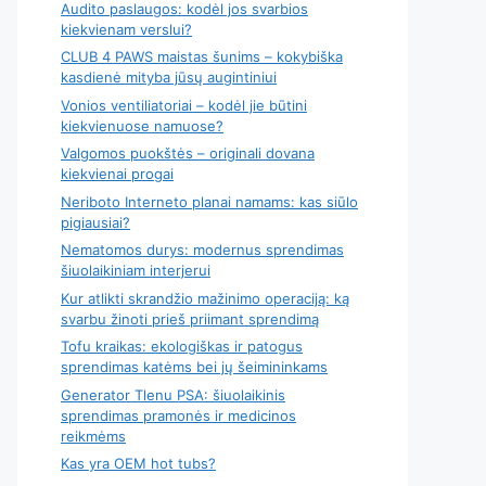
Audito paslaugos: kodėl jos svarbios
kiekvienam verslui?
CLUB 4 PAWS maistas šunims – kokybiška
kasdienė mityba jūsų augintiniui
Vonios ventiliatoriai – kodėl jie būtini
kiekvienuose namuose?
Valgomos puokštės – originali dovana
kiekvienai progai
Neriboto Interneto planai namams: kas siūlo
pigiausiai?
Nematomos durys: modernus sprendimas
šiuolaikiniam interjerui
Kur atlikti skrandžio mažinimo operaciją: ką
svarbu žinoti prieš priimant sprendimą
Tofu kraikas: ekologiškas ir patogus
sprendimas katėms bei jų šeimininkams
Generator Tlenu PSA: šiuolaikinis
sprendimas pramonės ir medicinos
reikmėms
Kas yra OEM hot tubs?