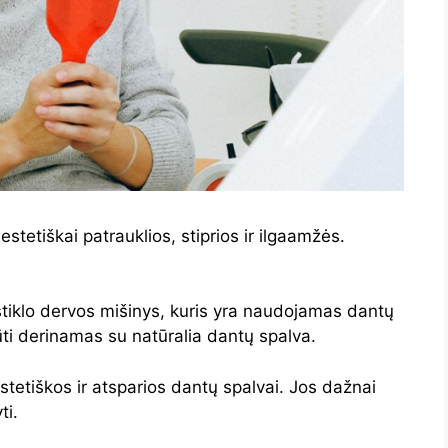
stetiškai patrauklios, stiprios ir ilgaamžės.
stiklo dervos mišinys, kuris yra naudojamas dantų
būti derinamas su natūralia dantų spalva.
tetiškos ir atsparios dantų spalvai. Jos dažnai
ti.