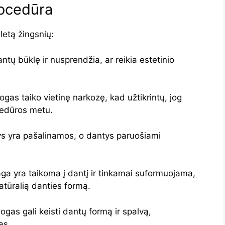
rocedūra
etą žingsnių:
tų būklę ir nusprendžia, ar reikia estetinio
ogas taiko vietinę narkozę, kad užtikrintų, jog
cedūros metu.
ys yra pašalinamos, o dantys paruošiami
 yra taikoma į dantį ir tinkamai suformuojama,
natūralią danties formą.
logas gali keisti dantų formą ir spalvą,
as.