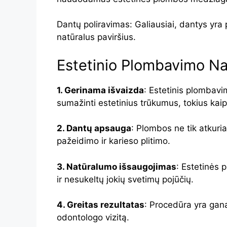
Dantų poliravimas: Galiausiai, dantys yra 
natūralus paviršius.
Estetinio Plombavimo Na
1. Gerinama išvaizda
: Estetinis plombavim
sumažinti estetinius trūkumus, tokius kai
2. Dantų apsauga
: Plombos ne tik atkuri
pažeidimo ir karieso plitimo.
3. Natūralumo išsaugojimas
: Estetinės 
ir nesukeltų jokių svetimų pojūčių.
4. Greitas rezultatas
: Procedūra yra gana 
odontologo vizitą.