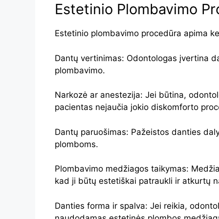
Estetinio Plombavimo P
Estetinio plombavimo procedūra apima kel
Dantų vertinimas: Odontologas įvertina dan
plombavimo.
Narkozė ar anestezija: Jei būtina, odontol
pacientas nejaučia jokio diskomforto pro
Dantų paruošimas: Pažeistos danties dal
plomboms.
Plombavimo medžiagos taikymas: Medžiaga
kad ji būtų estetiškai patraukli ir atkurtų 
Danties forma ir spalva: Jei reikia, odonto
naudodamas estetinės plombos medžiag