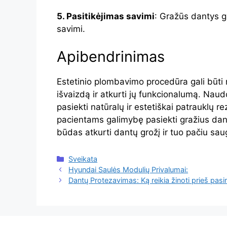
5. Pasitikėjimas savimi
: Gražūs dantys ga
savimi.
Apibendrinimas
Estetinio plombavimo procedūra gali būti 
išvaizdą ir atkurti jų funkcionalumą. Nau
pasiekti natūralų ir estetiškai patrauklų 
pacientams galimybę pasiekti gražius danti
būdas atkurti dantų grožį ir tuo pačiu sau
Kategorijos
Sveikata
Hyundai Saulės Modulių Privalumai:
Dantų Protezavimas: Ką reikia žinoti prieš pasi