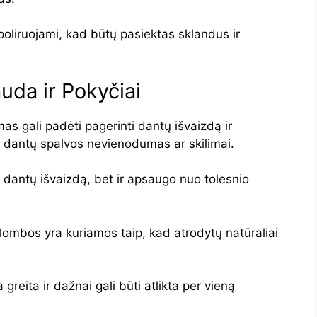
poliruojami, kad būtų pasiektas sklandus ir
uda ir Pokyčiai
as gali padėti pagerinti dantų išvaizdą ir
p dantų spalvos nevienodumas ar skilimai.
a dantų išvaizdą, bet ir apsaugo nuo tolesnio
plombos yra kuriamos taip, kad atrodytų natūraliai
greita ir dažnai gali būti atlikta per vieną