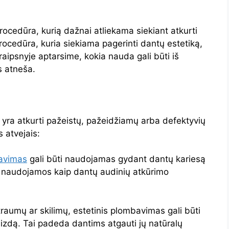
ocedūra, kurią dažnai atliekama siekiant atkurti
rocedūra, kuria siekiama pagerinti dantų estetiką,
aipsnyje aptarsime, kokia nauda gali būti iš
s atneša.
 yra atkurti pažeistų, pažeidžiamų arba defektyvių
s atvejais:
bavimas
gali būti naudojamas gydant dantų kariesą
 naudojamos kaip dantų audinių atkūrimo
raumų ar skilimų, estetinis plombavimas gali būti
aizdą. Tai padeda dantims atgauti jų natūralų