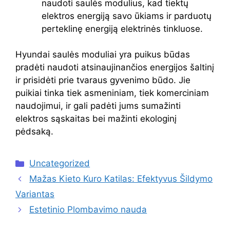
naudoti saulės modulius, kad tiektų
elektros energiją savo ūkiams ir parduotų
perteklinę energiją elektrinės tinkluose.
Hyundai saulės moduliai yra puikus būdas
pradėti naudoti atsinaujinančios energijos šaltinį
ir prisidėti prie tvaraus gyvenimo būdo. Jie
puikiai tinka tiek asmeniniam, tiek komerciniam
naudojimui, ir gali padėti jums sumažinti
elektros sąskaitas bei mažinti ekologinį
pėdsaką.
Kategorijos
Uncategorized
Mažas Kieto Kuro Katilas: Efektyvus Šildymo
Variantas
Estetinio Plombavimo nauda