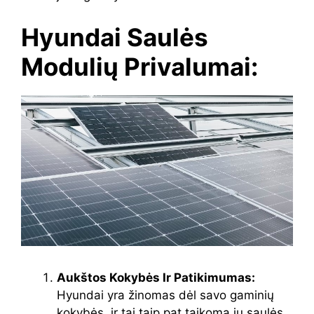
Hyundai Saulės
Modulių Privalumai:
Aukštos Kokybės Ir Patikimumas:
Hyundai yra žinomas dėl savo gaminių
kokybės, ir tai taip pat taikoma jų saulės