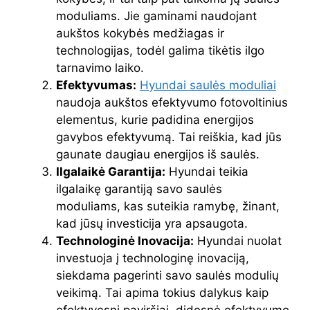
moduliams. Jie gaminami naudojant
aukštos kokybės medžiagas ir
technologijas, todėl galima tikėtis ilgo
tarnavimo laiko.
Efektyvumas:
Hyundai saulės moduliai
naudoja aukštos efektyvumo fotovoltinius
elementus, kurie padidina energijos
gavybos efektyvumą. Tai reiškia, kad jūs
gaunate daugiau energijos iš saulės.
Ilgalaikė Garantija:
Hyundai teikia
ilgalaikę garantiją savo saulės
moduliams, kas suteikia ramybę, žinant,
kad jūsų investicija yra apsaugota.
Technologinė Inovacija:
Hyundai nuolat
investuoja į technologinę inovaciją,
siekdama pagerinti savo saulės modulių
veikimą. Tai apima tokius dalykus kaip
efektyvesni paviršiai, didesnė efektyvumo