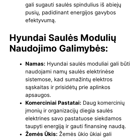
gali sugauti saulės spindulius iš abiejų
pusių, padidinant energijos gavybos
efektyvumą.
Hyundai Saulės Modulių
Naudojimo Galimybės:
Namas:
Hyundai saulės moduliai gali būti
naudojami namų saulės elektrinėse
sistemose, kad sumažintų elektros
sąskaitas ir prisidėtų prie aplinkos
apsaugos.
Komerciniai Pastatai:
Daug komercinių
įmonių ir organizacijų diegia saulės
elektrines savo pastatuose siekdamos
taupyti energiją ir gauti finansinę naudą.
Žemės Ūkis:
Žemės ūkio ūkiai gali