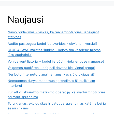
Naujausi
Namo pridavimas – viskas, ką reikia žinoti prieš užbaigiant
statybas
Audito paslaugos: kodėl jos svarbios kiekvienam verslui?
CLUB 4 PAWS maistas šunims – kokybiška kasdienė mityba
jūsų augintiniui
Vonios ventiliatoriai – kodėl jie būtini kiekvienuose namuose?
Valgomos puokštės – originali dovana kiekvienai progai
Neriboto Interneto planai namams: kas siūlo pigiausiai?
Nematomos durys: modernus sprendimas šiuolaikiniam
interjerui
Kur atlikti skrandžio mažinimo operaciją: ką svarbu žinoti prieš
priimant sprendimą
Tofu kraikas: ekologiškas ir patogus sprendimas katėms bei jų
šeimininkams