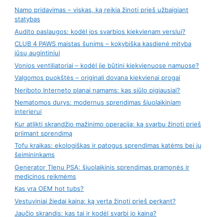
Namo pridavimas – viskas, ką reikia žinoti prieš užbaigiant
statybas
Audito paslaugos: kodėl jos svarbios kiekvienam verslui?
CLUB 4 PAWS maistas šunims – kokybiška kasdienė mityba
jūsų augintiniui
Vonios ventiliatoriai – kodėl jie būtini kiekvienuose namuose?
Valgomos puokštės – originali dovana kiekvienai progai
Neriboto Interneto planai namams: kas siūlo pigiausiai?
Nematomos durys: modernus sprendimas šiuolaikiniam
interjerui
Kur atlikti skrandžio mažinimo operaciją: ką svarbu žinoti prieš
priimant sprendimą
Tofu kraikas: ekologiškas ir patogus sprendimas katėms bei jų
šeimininkams
Generator Tlenu PSA: šiuolaikinis sprendimas pramonės ir
medicinos reikmėms
Kas yra OEM hot tubs?
Vestuviniai žiedai kaina: ką verta žinoti prieš perkant?
Jaučio skrandis: kas tai ir kodėl svarbi jo kaina?