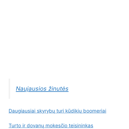
Naujausios žinutės
Daugiausiai skyrybų turi kūdikių boomeriai
Turto ir dovanų mokesčio teisininkas