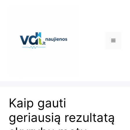
Pereiti
prie
turinio
Meniu
Kaip gauti
geriausią rezultatą