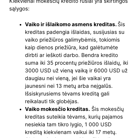
Kiekvienai mokesčių kredito rūšiai yra skirtingos
sąlygos:
Vaiko ir išlaikomo asmens kreditas.
Šis
kreditas padengia išlaidas, susijusias su
vaiko priežiūros galimybėmis, tokiomis
kaip dienos priežiūra, kad galėtumėte
dirbti ar ieškoti darbo. Bendra kredito
suma iki 35 procentų priežiūros išlaidų, iki
3000 USD už vieną vaiką ir 6000 USD už
daugiau nei vieną, jei šie vaikai yra
jaunesni nei 13 metų arba neįgalūs.
Išsiskyrusiems tėvams kreditą gali
reikalauti tik globėjas.
Vaiko mokesčio kreditas.
Šis mokesčių
kreditas suteikia tėvams, kurių pajamos
nesiekia tam tikro lygio, 1 000 USD
kreditą kiekvienam vaikui iki 17 metų.