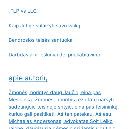
„FLP vs LLC“
Kaip Jutoje sulaikyti savo vaiką
Bendrosios teisės santuoka
Darbdaviai ir ieškiniai dėl priekabiavimo
apie autorių
Žmonės, norintys daug Jaučio, eina pas
Mėsininką. Žmonės, norintys rezultatų naršyti
sudėtingoje teisinėje srityje, eina pas teisininką,
kuriuo gali pasitikėti. Aš ten patekau. Aš esu
Michaelas Andersonas, advokatas Solt Leiko
rajone, daugiausia dėmesio skiriantis vidutinio