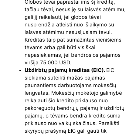
Globos tėvai paprastai ims šį kreditą,
tačiau tėvai, nesusiję su laisvės atėmimu,
gali jį reikalauti, jei globos tėvai
nusprendžia atleisti nuo išlaikymo su
laisvės atėmimu nesusijusiam tėvui.
Kreditas taip pat sumažintas vienišiems
tėvams arba gali būti visiškai
nepasiekiamas, jei bendrosios pajamos
viršija 75 000 USD.
Uždirbtų pajamų kreditas (EIC).
EIC
siekiama suteikti mažas pajamas
gaunantiems darbuotojams mokesčių
lengvatas. Mokesčių mokėtojo galimybė
reikalauti šio kredito priklauso nuo
pakoreguotų bendrųjų pajamų ir uždirbtų
pajamų, o tėvams bendra kredito suma
priklauso nuo vaikų skaičiaus. Pareikšti
skyrybų prašymą EIC gali gauti tik