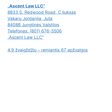
„Ascent Law LLC“
8833 S. Redwood Road, C liuksas
Vakarų Jordanija
,
Juta
84088
Jungtinės Valstijos
Telefonas:
(801) 676-5506
„Ascent Law LLC“
4.9
žvaigždžių – remiantis
67
apžvalgos