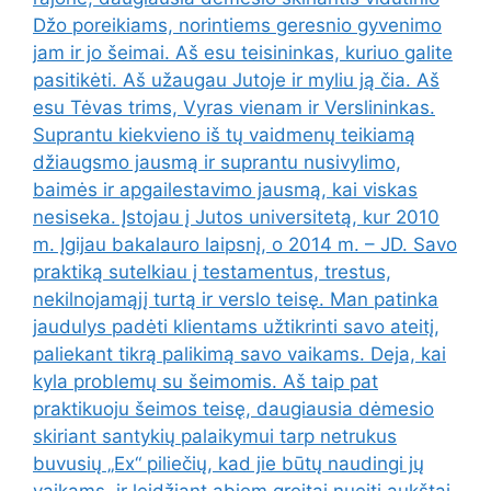
Džo poreikiams, norintiems geresnio gyvenimo
jam ir jo šeimai. Aš esu teisininkas, kuriuo galite
pasitikėti. Aš užaugau Jutoje ir myliu ją čia. Aš
esu Tėvas trims, Vyras vienam ir Verslininkas.
Suprantu kiekvieno iš tų vaidmenų teikiamą
džiaugsmo jausmą ir suprantu nusivylimo,
baimės ir apgailestavimo jausmą, kai viskas
nesiseka. Įstojau į Jutos universitetą, kur 2010
m. Įgijau bakalauro laipsnį, o 2014 m. – JD. Savo
praktiką sutelkiau į testamentus, trestus,
nekilnojamąjį turtą ir verslo teisę. Man patinka
jaudulys padėti klientams užtikrinti savo ateitį,
paliekant tikrą palikimą savo vaikams. Deja, kai
kyla problemų su šeimomis. Aš taip pat
praktikuoju šeimos teisę, daugiausia dėmesio
skiriant santykių palaikymui tarp netrukus
buvusių „Ex“ piliečių, kad jie būtų naudingi jų