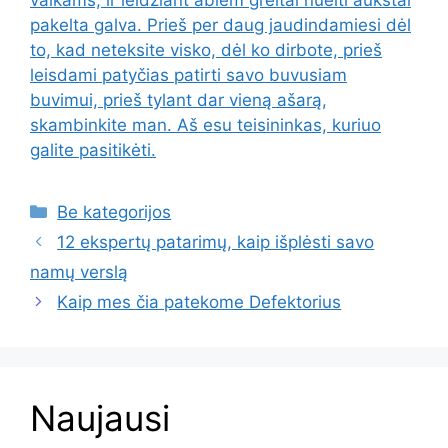
vaikams, ir leidžiant abiem greitai nueiti aukštai
pakelta galva. Prieš per daug jaudindamiesi dėl
to, kad neteksite visko, dėl ko dirbote, prieš
leisdami patyčias patirti savo buvusiam
buvimui, prieš tylant dar vieną ašarą,
skambinkite man. Aš esu teisininkas, kuriuo
galite pasitikėti.
Kategorijos
Be kategorijos
12 ekspertų patarimų, kaip išplėsti savo
namų verslą
Kaip mes čia patekome Defektorius
Naujausi