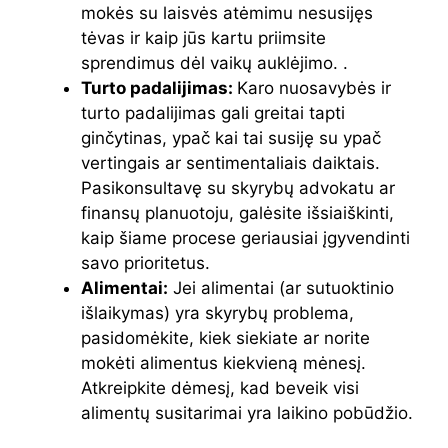
mokės su laisvės atėmimu nesusijęs
tėvas ir kaip jūs kartu priimsite
sprendimus dėl vaikų auklėjimo. .
Turto padalijimas:
Karo nuosavybės ir
turto padalijimas gali greitai tapti
ginčytinas, ypač kai tai susiję su ypač
vertingais ar sentimentaliais daiktais.
Pasikonsultavę su skyrybų advokatu ar
finansų planuotoju, galėsite išsiaiškinti,
kaip šiame procese geriausiai įgyvendinti
savo prioritetus.
Alimentai:
Jei alimentai (ar sutuoktinio
išlaikymas) yra skyrybų problema,
pasidomėkite, kiek siekiate ar norite
mokėti alimentus kiekvieną mėnesį.
Atkreipkite dėmesį, kad beveik visi
alimentų susitarimai yra laikino pobūdžio.