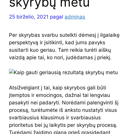
skyrybų metu
25 birželio, 2021
pagal
adminas
Per skyrybas svarbu sutelkti dėmesį į ilgalaikę
perspektyvą ir įsitikinti, kad jums pavyks
susitarti kuo geriau. Tam reikia turėti aiškų
vaizdą apie tai, ko nori, judėdamas į priekį.
Atsižvelgiant į tai, kaip skyrybos gali būti
įtemptos ir emocingos, dažnai tai lengviau
pasakyti nei padaryti. Norėdami palengvinti šį
procesą, turėtumėte iš anksto nustatyti visus
svarbiausius klausimus ir svarbiausius
prioritetus bei jų laikytis per skyrybų procesą.
Turėdami žaidimo planą prieš prasidedant