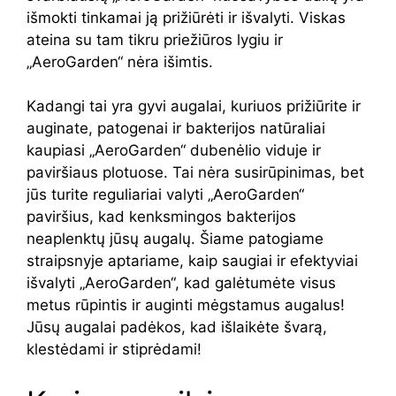
išmokti tinkamai ją prižiūrėti ir išvalyti. Viskas
ateina su tam tikru priežiūros lygiu ir
„AeroGarden“ nėra išimtis.
Kadangi tai yra gyvi augalai, kuriuos prižiūrite ir
auginate, patogenai ir bakterijos natūraliai
kaupiasi „AeroGarden“ dubenėlio viduje ir
paviršiaus plotuose. Tai nėra susirūpinimas, bet
jūs turite reguliariai valyti „AeroGarden“
paviršius, kad kenksmingos bakterijos
neaplenktų jūsų augalų. Šiame patogiame
straipsnyje aptariame, kaip saugiai ir efektyviai
išvalyti „AeroGarden“, kad galėtumėte visus
metus rūpintis ir auginti mėgstamus augalus!
Jūsų augalai padėkos, kad išlaikėte švarą,
klestėdami ir stiprėdami!