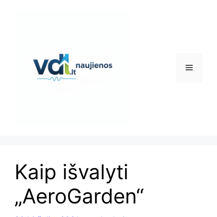
Pereiti
prie
turinio
Meniu
Kaip išvalyti
„AeroGarden“