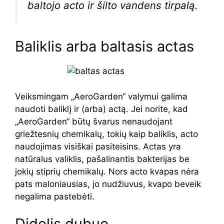
baltojo acto ir šilto vandens tirpalą.
Baliklis arba baltasis actas
Veiksmingam „AeroGarden“ valymui galima
naudoti baliklį ir (arba) actą. Jei norite, kad
„AeroGarden“ būtų švarus nenaudojant
griežtesnių chemikalų, tokių kaip baliklis, acto
naudojimas visiškai pasiteisins. Actas yra
natūralus valiklis, pašalinantis bakterijas be
jokių stiprių chemikalų. Nors acto kvapas nėra
pats maloniausias, jo nudžiuvus, kvapo beveik
negalima pastebėti.
Didelis dubuo