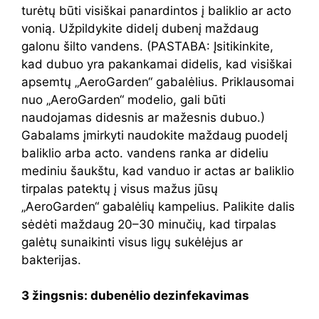
turėtų būti visiškai panardintos į baliklio ar acto
vonią. Užpildykite didelį dubenį maždaug
galonu šilto vandens. (PASTABA: Įsitikinkite,
kad dubuo yra pakankamai didelis, kad visiškai
apsemtų „AeroGarden“ gabalėlius. Priklausomai
nuo „AeroGarden“ modelio, gali būti
naudojamas didesnis ar mažesnis dubuo.)
Gabalams įmirkyti naudokite maždaug puodelį
baliklio arba acto. vandens ranka ar dideliu
mediniu šaukštu, kad vanduo ir actas ar baliklio
tirpalas patektų į visus mažus jūsų
„AeroGarden“ gabalėlių kampelius. Palikite dalis
sėdėti maždaug 20–30 minučių, kad tirpalas
galėtų sunaikinti visus ligų sukėlėjus ar
bakterijas.
3 žingsnis: dubenėlio dezinfekavimas