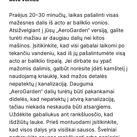
Praėjus 20–30 minučių, laikas pašalinti visas
mažesnes dalis iš acto ar baliklio vonios.
Atsižvelgiant į jūsų „AeroGarden“ versiją, galite
turėti mažiau ar daugiau dalių nei kitos
mašinos. Įsitikinkite, kad visi gabalai laikomi po
tekančiu vandeniu, kad iš jų pašalintumėte visą
acto ar baliklio tirpalą. Jei dirbate su ypač
mažomis dalimis, galbūt norėsite įdėti kamštelį į
naudojamą kriauklę, kad mažos detalės
nepatektų į kanalizaciją. Dauguma
„AeroGarden“ dalių turėtų būti pakankamai
didelės, kad nepatektų į atvirą kanalizaciją,
tačiau niekada neskauda būti atsargiems.
Uždėkite gabaliukus ant rankšluosčio, kad
išdžiūtų lauke. Prieš montuodami įsitikinkite,
kad visos dalys yra visiškai sausos. Švelniai