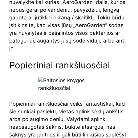
nuvalykite kai kurias „AeroGarden“ dalis, kurios
nebus gerai po vandeniu, pavyzdžiui, lengvą
gaubtą ar jutiklinį ekraną / skaitiklį. Tokiu būdu
įsitikinsite, kad visas jūsų „AeroGarden“ sodas
yra nuvalytas ir pašalintos visos bakterijos ar
patogenai, augantys jūsų sodo viduje arba ant
jo.
Popieriniai rankšluosčiai
Popieriniai rankšluosčiai veiks fantastiškai, kad
šie sunkiai pasiektų vietas aplink sėklų ankštis
arba po augimo deniu. Valydami aplink
neapsaugotas šaknis, būkite atsargūs, nes
šaknys yra jautrios ir gali būti linkusios suplėšyti