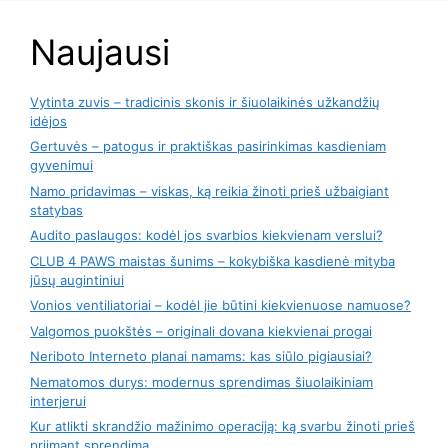
Naujausi
Vytinta zuvis – tradicinis skonis ir šiuolaikinės užkandžių
idėjos
Gertuvės – patogus ir praktiškas pasirinkimas kasdieniam
gyvenimui
Namo pridavimas – viskas, ką reikia žinoti prieš užbaigiant
statybas
Audito paslaugos: kodėl jos svarbios kiekvienam verslui?
CLUB 4 PAWS maistas šunims – kokybiška kasdienė mityba
jūsų augintiniui
Vonios ventiliatoriai – kodėl jie būtini kiekvienuose namuose?
Valgomos puokštės – originali dovana kiekvienai progai
Neriboto Interneto planai namams: kas siūlo pigiausiai?
Nematomos durys: modernus sprendimas šiuolaikiniam
interjerui
Kur atlikti skrandžio mažinimo operaciją: ką svarbu žinoti prieš
priimant sprendimą