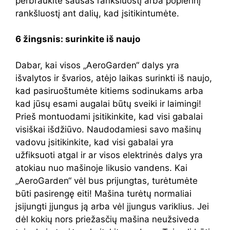
perbraukite sausas rankšluostį arba popierinį
rankšluostį ant dalių, kad įsitikintumėte.
6 žingsnis: surinkite iš naujo
Dabar, kai visos „AeroGarden“ dalys yra
išvalytos ir švarios, atėjo laikas surinkti iš naujo,
kad pasiruoštumėte kitiems sodinukams arba
kad jūsų esami augalai būtų sveiki ir laimingi!
Prieš montuodami įsitikinkite, kad visi gabalai
visiškai išdžiūvo. Naudodamiesi savo mašinų
vadovu įsitikinkite, kad visi gabalai yra
užfiksuoti atgal ir ar visos elektrinės dalys yra
atokiau nuo mašinoje likusio vandens. Kai
„AeroGarden“ vėl bus prijungtas, turėtumėte
būti pasirengę eiti! Mašina turėtų normaliai
įsijungti įjungus ją arba vėl įjungus variklius. Jei
dėl kokių nors priežasčių mašina neužsiveda