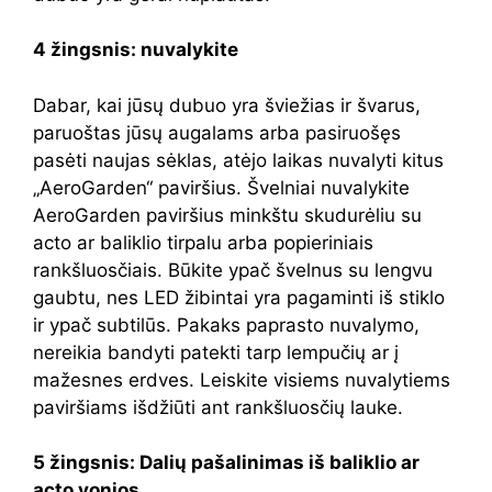
4 žingsnis: nuvalykite
Dabar, kai jūsų dubuo yra šviežias ir švarus,
paruoštas jūsų augalams arba pasiruošęs
pasėti naujas sėklas, atėjo laikas nuvalyti kitus
„AeroGarden“ paviršius. Švelniai nuvalykite
AeroGarden paviršius minkštu skudurėliu su
acto ar baliklio tirpalu arba popieriniais
rankšluosčiais. Būkite ypač švelnus su lengvu
gaubtu, nes LED žibintai yra pagaminti iš stiklo
ir ypač subtilūs. Pakaks paprasto nuvalymo,
nereikia bandyti patekti tarp lempučių ar į
mažesnes erdves. Leiskite visiems nuvalytiems
paviršiams išdžiūti ant rankšluosčių lauke.
5 žingsnis: Dalių pašalinimas iš baliklio ar
acto vonios