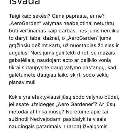
Išvada
Taigi kaip sekėsi? Gana paprasta, ar ne?
„AeroGarden“ valymas neabejotinai neturėtų
būti vertinamas kaip darbas, nes jums nereikia
to daryti labai dažnai, o „AeroGarden“ jums
grąžinsiu dešimt kartų už nuostabias žoleles ir
augalus! Nors jums gali tekti dirbti su mažais
gabalėliais, naudojant acto ar baliklio vonią
tikrai sutaupysite daug valymo pastangų, kad
galėtumėte daugiau laiko skirti sodo sėklų
planavimui!
Kokie yra efektyviausi jūsų sodo valymo būdai,
jei esate užsidegęs „Aero Gardener“? Ar jūsų
metodai atitinka mūsų? Norėtume apie tai
sužinoti! Nedvejodami pasidalykite visais
naudingais patarimais ir (arba) įžvalgomis