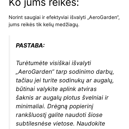
Ko jums reikės:
Norint saugiai ir efektyviai išvalyti „AeroGarden“,
jums reikės tik kelių medžiagų.
PASTABA:
Turėtumėte visiškai išvalyti
„AeroGarden“ tarp sodinimo darbų,
tačiau jei turite sodinukų ar augalų,
būtinai valykite aplink atviras
šaknis ar augalų plotus švelniai ir
minimaliai. Drėgną popierinį
rankšluostį galite naudoti šiose
subtilesnėse vietose. Naudokite