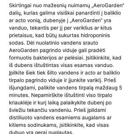
Skirtingai nuo mažesnių nuimamų „AeroGarden“
dalių, kurias galima visiškai panardinti į baliklio
ar acto vonią, dubenyje į „AeroGarden“ yra
vanduo, tekantis per jį per variklius ar kitus
prietaisus, kad būtų sukurtas hidroponinis
sodas. Dėl nuolatinio vandens srauto
AeroGarden pagrindo viduje gali pradėti
formuotis bakterijos ar pelėsiai. Įsitikinkite, kad
iš dubens ištuštintas visas esamas vanduo.
Įpilkite šiek tiek šilto vandens ir acto ar baliklio
tirpalo pagrindo viduje ir įjunkite variklį. Prieš
išjungdami, palikite vandens tirpalą maždaug 5
minutes. Nepamirškite ištuštinti viso tirpalo
kriauklėje ir kurį laiką palaikykite dubenį po
šviežiu tekančiu vandeniu. Prieš įpildami
distiliuoto vandens esamiems augalams ar
kitiems sodinukams, įsitikinkite, kad visas
dubuo yra gerai nuplautas.