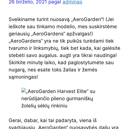
26 birželio, 2021
pagal
adminas
Sveikiname turint nuosavą „AeroGarden“! (Jei
ieškote sau tinkamo modelio, mes suskirstėme
geriausių „AeroGardens“ apžvalgas!)
„AeroGardens“ yra ne tik puikūs turėdami tiek
tvarumo ir linksmybių, tiek bet kada, kai galėsite
stebėti savo augalus. augti yra tikrai naudinga!
Skirkite minutę laiko, kad paglostytumėte sau
nugarą, nes esate toks žalias ir žemės
sąmoningas!
Gerai, dabar, kai tai padaryta, viena iš
svarbiausių „AeroGarden“ nuosavybės dalių yra