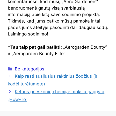
komentaruose, kad mūsų „Aero Gardeners“
bendruomenė gautų visą svarbiausią
informaciją apie kitą savo sodinimo projektą.
Tikimės, kad jums patiko mūsų pamoka ir tai
padės jums ateityje pasodinti dar daugiau sodų.
Laimingo sodinimo!
*Tau taip pat gali patikti:
„Aerogarden Bounty“
ir „Aerogarden Bounty Elite“
Kategorijos
Be kategorijos
Kaip rasti susijusius raktinius žodžius (ir
kodėl turėtumėte)
Ketaus prieskonių chemija: mokslu pagrįsta
„How-To“