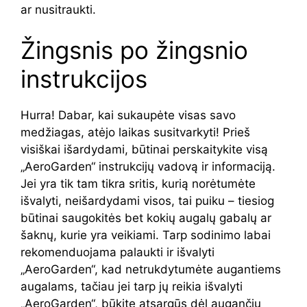
ar nusitraukti.
Žingsnis po žingsnio
instrukcijos
Hurra! Dabar, kai sukaupėte visas savo
medžiagas, atėjo laikas susitvarkyti! Prieš
visiškai išardydami, būtinai perskaitykite visą
„AeroGarden“ instrukcijų vadovą ir informaciją.
Jei yra tik tam tikra sritis, kurią norėtumėte
išvalyti, neišardydami visos, tai puiku – tiesiog
būtinai saugokitės bet kokių augalų gabalų ar
šaknų, kurie yra veikiami. Tarp sodinimo labai
rekomenduojama palaukti ir išvalyti
„AeroGarden“, kad netrukdytumėte augantiems
augalams, tačiau jei tarp jų reikia išvalyti
„AeroGarden“, būkite atsargūs dėl augančių