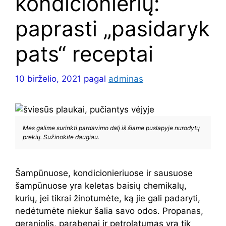
kondicionierių:
paprasti „pasidaryk
pats“ receptai
10 birželio, 2021
pagal
adminas
Mes galime surinkti pardavimo dalį iš šiame puslapyje nurodytų
prekių. Sužinokite daugiau.
Šampūnuose, kondicionieriuose ir sausuose
šampūnuose yra keletas baisių chemikalų,
kurių, jei tikrai žinotumėte, ką jie gali padaryti,
nedėtumėte niekur šalia savo odos. Propanas,
geraniolis, parabenai ir petrolatumas yra tik