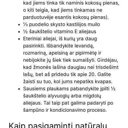
kad jiems tinka tik naminis kokosų pienas,
o kiti teigia, kad jiems tinkamas ne
parduotuvėje esantis kokosų pienas).
⅓ puodelio skysto kastilijos muilo
½ šaukštelio vitamino E aliejaus
Eteriniai aliejai, iš kurių yra daug
pasirinkti. Išbandykite levandą,
rozmariną, apelsiną ar pipirmėtę ir
nebijokite jų šiek tiek sumaišyti. Girdėjau,
kad žmonės lašina daugiau nei trisdešimt
lašų, ​​bet aš pridedu tik apie 20. Galite
žaisti su tuo, kol jums nepatiks kvapas.
Sausiems plaukams pabandykite įpilti ½
šaukštelio alyvuogių arba migdolų
aliejaus. Tai taip pat galima padaryti po
šampūno ir kondicionavimo proceso.
Kaip pasigaminti natūralų