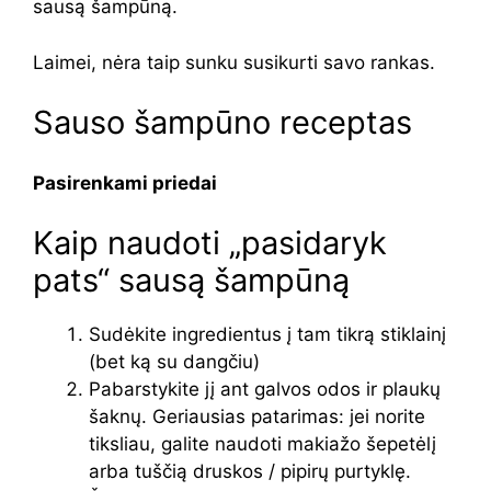
sausą šampūną.
Laimei, nėra taip sunku susikurti savo rankas.
Sauso šampūno receptas
Pasirenkami priedai
Kaip naudoti „pasidaryk
pats“ sausą šampūną
Sudėkite ingredientus į tam tikrą stiklainį
(bet ką su dangčiu)
Pabarstykite jį ant galvos odos ir plaukų
šaknų. Geriausias patarimas: jei norite
tiksliau, galite naudoti makiažo šepetėlį
arba tuščią druskos / pipirų purtyklę.