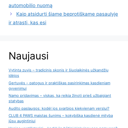
automobilio nuomą
Kaip atsidurti šiame beprotiškame pasaulyje
ir atrasti, kas esi
Naujausi
Vytinta zuvis – tradicinis skonis ir šiuolaikinės užkandžių
idėjos
Gertuvės – patogus ir praktiškas pasirinkimas kasdieniam
gyvenimui
Namo pridavimas – viskas, ką reikia žinoti prieš užbaigiant
statybas
Audito paslaugos: kodėl jos svarbios kiekvienam verslui?
CLUB 4 PAWS maistas šunims – kokybiška kasdienė mityba
jūsų augintiniui