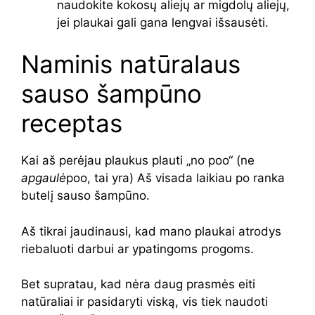
naudokite kokosų aliejų ar migdolų aliejų,
jei plaukai gali gana lengvai išsausėti.
Naminis natūralaus
sauso šampūno
receptas
Kai aš perėjau plaukus plauti „no poo“ (ne
apgaulė
poo, tai yra) Aš visada laikiau po ranka
butelį sauso šampūno.
Aš tikrai jaudinausi, kad mano plaukai atrodys
riebaluoti darbui ar ypatingoms progoms.
Bet supratau, kad nėra daug prasmės eiti
natūraliai ir pasidaryti viską, vis tiek naudoti