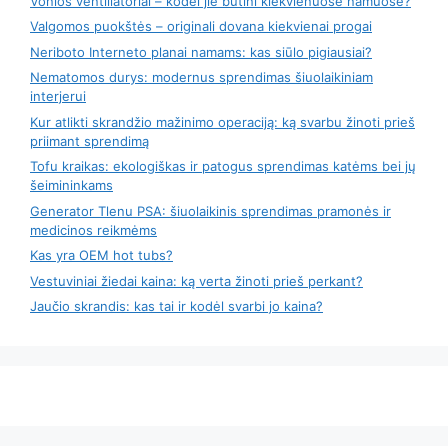
Vonios ventiliatoriai – kodėl jie būtini kiekvienuose namuose?
Valgomos puokštės – originali dovana kiekvienai progai
Neriboto Interneto planai namams: kas siūlo pigiausiai?
Nematomos durys: modernus sprendimas šiuolaikiniam
interjerui
Kur atlikti skrandžio mažinimo operaciją: ką svarbu žinoti prieš
priimant sprendimą
Tofu kraikas: ekologiškas ir patogus sprendimas katėms bei jų
šeimininkams
Generator Tlenu PSA: šiuolaikinis sprendimas pramonės ir
medicinos reikmėms
Kas yra OEM hot tubs?
Vestuviniai žiedai kaina: ką verta žinoti prieš perkant?
Jaučio skrandis: kas tai ir kodėl svarbi jo kaina?