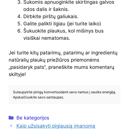
Šukomis apnuoginkite skirtingas galvos
odos dalis ir šaknis.
Dirbkite pirštų galiukais.
Galite palikti ilgiau (jei turite laiko)
Šukuokite plaukus, kol mišinys bus
visiškai nematomas.
Jei turite kitų patarimų, patarimų ar ingredientų
natūralių plaukų priežiūros priemonėms
„pasidaryk pats“, praneškite mums komentarų
skiltyje!
Sutaupykite pinigų konvertuodami savo namus į saulės energiją.
Apskaičiuokite savo santaupas.
Kategorijos
Be kategorijos
Kaip užsisakyti pigiausią įmanomą