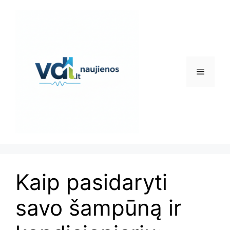
Pereiti
prie
turinio
Meniu
Kaip pasidaryti
savo šampūną ir