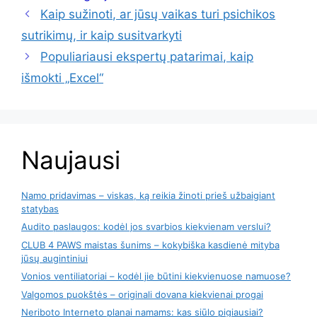
Kaip sužinoti, ar jūsų vaikas turi psichikos
sutrikimų, ir kaip susitvarkyti
Populiariausi ekspertų patarimai, kaip
išmokti „Excel“
Naujausi
Namo pridavimas – viskas, ką reikia žinoti prieš užbaigiant
statybas
Audito paslaugos: kodėl jos svarbios kiekvienam verslui?
CLUB 4 PAWS maistas šunims – kokybiška kasdienė mityba
jūsų augintiniui
Vonios ventiliatoriai – kodėl jie būtini kiekvienuose namuose?
Valgomos puokštės – originali dovana kiekvienai progai
Neriboto Interneto planai namams: kas siūlo pigiausiai?