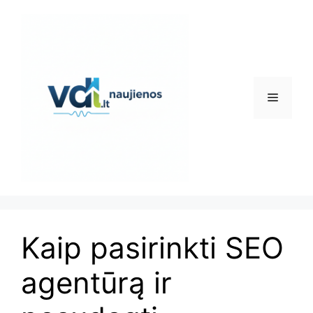
Pereiti
prie
turinio
Meniu
Kaip pasirinkti SEO
agentūrą ir