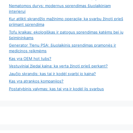
Nematomos durys: modernus sprendimas šiuolaikiniam
interjerui
Kur atlikti skrandžio mažinimo operaciją: ką svarbu žinoti prieš
priimant sprendimą
Tofu kraikas: ekologiškas ir patogus sprendimas katėms bei jų
šeimininkams
Generator Tlenu PSA: šiuolaikinis sprendimas pramonės ir
medicinos reikmėms
Kas yra OEM hot tubs?
Vestuviniai žiedai kaina: ką verta žinoti prieš perkant?
Jaučio skrandis: kas tai ir kodėl svarbi jo kaina?
Kas yra atrankos kompanijos?
Postatybinis valymas: kas tai yra ir kodėl jis svarbus