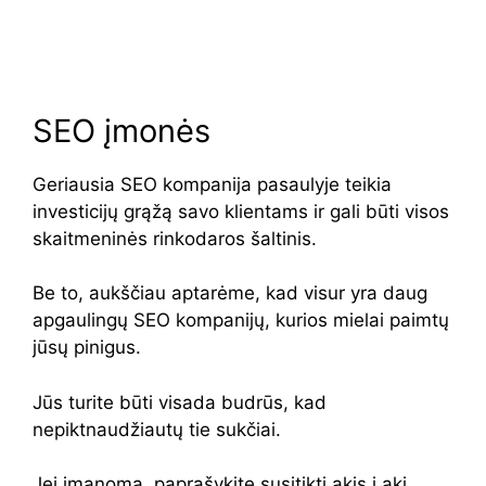
SEO įmonės
Geriausia SEO kompanija pasaulyje teikia
investicijų grąžą savo klientams ir gali būti visos
skaitmeninės rinkodaros šaltinis.
Be to, aukščiau aptarėme, kad visur yra daug
apgaulingų SEO kompanijų, kurios mielai paimtų
jūsų pinigus.
Jūs turite būti visada budrūs, kad
nepiktnaudžiautų tie sukčiai.
Jei įmanoma, paprašykite susitikti akis į akį.