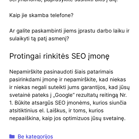
Kaip jie skamba telefone?
Ar galite paskambinti jiems įprastu darbo laiku ir
sulaikyti tą patį asmenį?
Protingai rinkitės SEO įmonę
Nepamirškite pasinaudoti šiais patarimais
pasirinkdami įmonę ir nepamirškite, kad niekas
ir niekas negali suteikti jums garantijos, kad jūsų
svetainė pateks į „Google“ rezultatų reitingą Nr.
1. Būkite atsargūs SEO įmonėms, kurios siunčia
atsitiktinius el. Laiškus, ir toms, kurios
nepaaiškina, kaip jos optimizuos jūsų svetainę.
Kategorijos
Be kategorijos