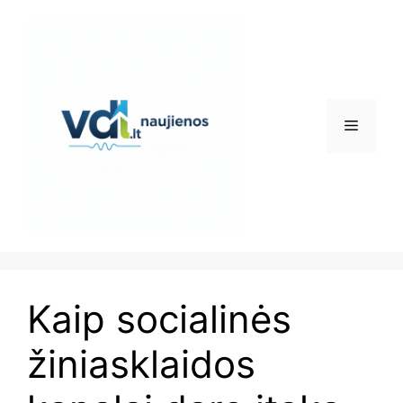
Pereiti
prie
turinio
Meniu
Kaip socialinės
žiniasklaidos