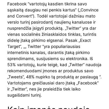
Facebook “vartotojų kasdien tikrina savo
sąskaitą daugiau nei penkis kartus“ („Convince
and Convert“). Todėl vartotojai dažniau mato
verslo turinį pasirodantį naujienų kanaluose ir
nusprendžia įsigyti produktą. „Twitter“ yra dar
vienas socialinės žiniasklaidos tinklas, turintis
didelę įtaką pirkimo elgsenai. Pasak „Exact
Target“, „„ Twitter “yra populiariausias
internetinis kanalas, darantis įtaką pirkimo
sprendimams, susijusiems su elektronika. Iš
53% vartotojų, kurie teigė, kad „Twitter“ naudoja
rekomenduodami įmones ar produktus savo
„Tweets“, 48% nupirko tą produktą ar paslaugą “.
Vartotojams greičiausiai daro įtaką „Facebook“
ir „Twitter“, nes jie praleidžia tiek laiko
sugaišdami turinį.