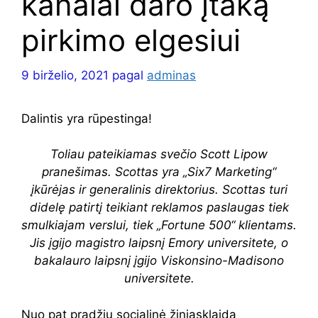
kanalai daro įtaką
pirkimo elgesiui
9 birželio, 2021
pagal
adminas
Dalintis yra rūpestinga!
Toliau pateikiamas svečio Scott Lipow
pranešimas. Scottas yra „Six7 Marketing“
įkūrėjas ir generalinis direktorius. Scottas turi
didelę patirtį teikiant reklamos paslaugas tiek
smulkiajam verslui, tiek „Fortune 500“ klientams.
Jis įgijo magistro laipsnį Emory universitete, o
bakalauro laipsnį įgijo Viskonsino-Madisono
universitete.
Nuo pat pradžių socialinė žiniasklaida