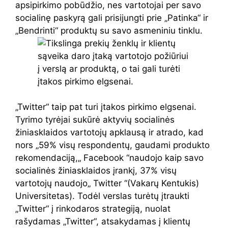
apsipirkimo pobūdžio, nes vartotojai per savo
socialinę paskyrą gali prisijungti prie „Patinka“ ir
„Bendrinti“ produktų su savo asmeniniu tinklu.
„Twitter“ taip pat turi įtakos pirkimo elgsenai.
Tyrimo tyrėjai sukūrė aktyvių socialinės
žiniasklaidos vartotojų apklausą ir atrado, kad
nors „59% visų respondentų, gaudami produkto
rekomendaciją,„ Facebook “naudojo kaip savo
socialinės žiniasklaidos įrankį, 37% visų
vartotojų naudojo„ Twitter “(Vakarų Kentukis)
Universitetas). Todėl verslas turėtų įtraukti
„Twitter“ į rinkodaros strategiją, nuolat
rašydamas „Twitter“, atsakydamas į klientų