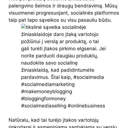
palengvino šeimos ir draugų bendravimą. Mūsų
visuomenei progresuojant, socialinės platformos
taip pat tapo sąveikos su visu pasauliu būdu.
Natūralu, kad tai turėjo įtakos vartotojų
rinkodarai ir asmeniniams santykiams su verslu.