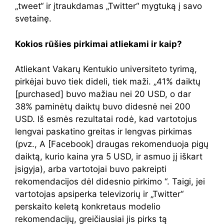
„tweet“ ir įtraukdamas „Twitter“ mygtuką į savo
svetainę.
Kokios rūšies pirkimai atliekami ir kaip?
Atliekant Vakarų Kentukio universiteto tyrimą,
pirkėjai buvo tiek dideli, tiek maži. „41% daiktų
[purchased] buvo mažiau nei 20 USD, o dar
38% paminėtų daiktų buvo didesnė nei 200
USD. Iš esmės rezultatai rodė, kad vartotojus
lengvai paskatino greitas ir lengvas pirkimas
(pvz., A [Facebook] draugas rekomenduoja pigų
daiktą, kurio kaina yra 5 USD, ir asmuo jį iškart
įsigyja), arba vartotojai buvo pakreipti
rekomendacijos dėl didesnio pirkimo “. Taigi, jei
vartotojas apsiperka televizorių ir „Twitter“
perskaito keletą konkretaus modelio
rekomendacijų, greičiausiai jis pirks tą