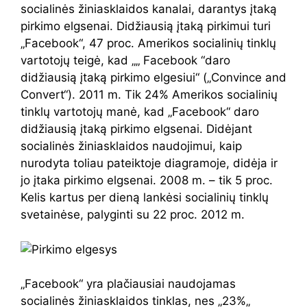
socialinės žiniasklaidos kanalai, darantys įtaką
pirkimo elgsenai. Didžiausią įtaką pirkimui turi
„Facebook“, 47 proc. Amerikos socialinių tinklų
vartotojų teigė, kad „„ Facebook “daro
didžiausią įtaką pirkimo elgesiui“ („Convince and
Convert“). 2011 m. Tik 24% Amerikos socialinių
tinklų vartotojų manė, kad „Facebook“ daro
didžiausią įtaką pirkimo elgsenai. Didėjant
socialinės žiniasklaidos naudojimui, kaip
nurodyta toliau pateiktoje diagramoje, didėja ir
jo įtaka pirkimo elgsenai. 2008 m. – tik 5 proc.
Kelis kartus per dieną lankėsi socialinių tinklų
svetainėse, palyginti su 22 proc. 2012 m.
„Facebook“ yra plačiausiai naudojamas
socialinės žiniasklaidos tinklas, nes „23%„