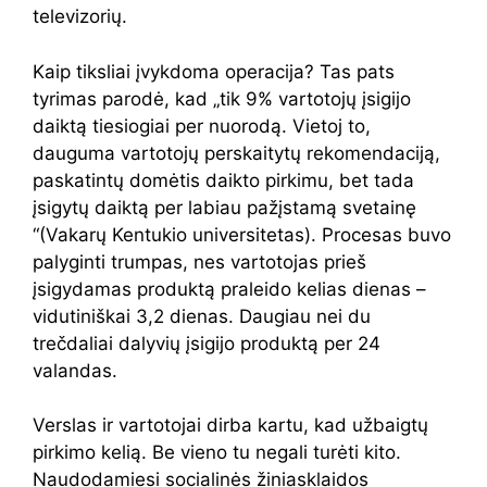
televizorių.
Kaip tiksliai įvykdoma operacija? Tas pats
tyrimas parodė, kad „tik 9% vartotojų įsigijo
daiktą tiesiogiai per nuorodą. Vietoj to,
dauguma vartotojų perskaitytų rekomendaciją,
paskatintų domėtis daikto pirkimu, bet tada
įsigytų daiktą per labiau pažįstamą svetainę
“(Vakarų Kentukio universitetas). Procesas buvo
palyginti trumpas, nes vartotojas prieš
įsigydamas produktą praleido kelias dienas –
vidutiniškai 3,2 dienas. Daugiau nei du
trečdaliai dalyvių įsigijo produktą per 24
valandas.
Verslas ir vartotojai dirba kartu, kad užbaigtų
pirkimo kelią. Be vieno tu negali turėti kito.
Naudodamiesi socialinės žiniasklaidos