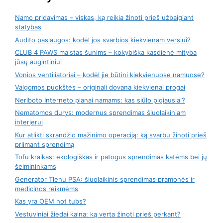
Namo pridavimas – viskas, ką reikia žinoti prieš užbaigiant
statybas
Audito paslaugos: kodėl jos svarbios kiekvienam verslui?
CLUB 4 PAWS maistas šunims – kokybiška kasdienė mityba
jūsų augintiniui
Vonios ventiliatoriai – kodėl jie būtini kiekvienuose namuose?
Valgomos puokštės – originali dovana kiekvienai progai
Neriboto Interneto planai namams: kas siūlo pigiausiai?
Nematomos durys: modernus sprendimas šiuolaikiniam
interjerui
Kur atlikti skrandžio mažinimo operaciją: ką svarbu žinoti prieš
priimant sprendimą
Tofu kraikas: ekologiškas ir patogus sprendimas katėms bei jų
šeimininkams
Generator Tlenu PSA: šiuolaikinis sprendimas pramonės ir
medicinos reikmėms
Kas yra OEM hot tubs?
Vestuviniai žiedai kaina: ką verta žinoti prieš perkant?