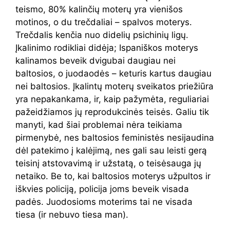
teismo, 80% kalinčių moterų yra vienišos
motinos, o du trečdaliai – spalvos moterys.
Trečdalis kenčia nuo didelių psichinių ligų.
Įkalinimo rodikliai didėja; Ispaniškos moterys
kalinamos beveik dvigubai daugiau nei
baltosios, o juodaodės – keturis kartus daugiau
nei baltosios. Įkalintų moterų sveikatos priežiūra
yra nepakankama, ir, kaip pažymėta, reguliariai
pažeidžiamos jų reprodukcinės teisės. Galiu tik
manyti, kad šiai problemai nėra teikiama
pirmenybė, nes baltosios feministės nesijaudina
dėl patekimo į kalėjimą, nes gali sau leisti gerą
teisinį atstovavimą ir užstatą, o teisėsauga jų
netaiko. Be to, kai baltosios moterys užpultos ir
iškvies policiją, policija joms beveik visada
padės. Juodosioms moterims tai ne visada
tiesa (ir nebuvo tiesa man).