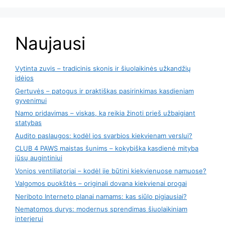
Naujausi
Vytinta zuvis – tradicinis skonis ir šiuolaikinės užkandžių
idėjos
Gertuvės – patogus ir praktiškas pasirinkimas kasdieniam
gyvenimui
Namo pridavimas – viskas, ką reikia žinoti prieš užbaigiant
statybas
Audito paslaugos: kodėl jos svarbios kiekvienam verslui?
CLUB 4 PAWS maistas šunims – kokybiška kasdienė mityba
jūsų augintiniui
Vonios ventiliatoriai – kodėl jie būtini kiekvienuose namuose?
Valgomos puokštės – originali dovana kiekvienai progai
Neriboto Interneto planai namams: kas siūlo pigiausiai?
Nematomos durys: modernus sprendimas šiuolaikiniam
interjerui