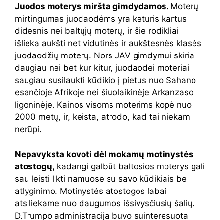
Juodos moterys miršta gimdydamos.
Moterų
mirtingumas juodaodėms yra keturis kartus
didesnis nei baltųjų moterų, ir šie rodikliai
išlieka aukšti net vidutinės ir aukštesnės klasės
juodaodžių moterų. Nors JAV gimdymui skiria
daugiau nei bet kur kitur, juodaodei moteriai
saugiau susilaukti kūdikio į pietus nuo Sahano
esančioje Afrikoje nei šiuolaikinėje Arkanzaso
ligoninėje. Kainos visoms moterims kopė nuo
2000 metų, ir, keista, atrodo, kad tai niekam
nerūpi.
Nepavyksta kovoti dėl mokamų motinystės
atostogų,
kadangi galbūt baltosios moterys gali
sau leisti likti namuose su savo kūdikiais be
atlyginimo. Motinystės atostogos labai
atsiliekame nuo daugumos išsivysčiusių šalių.
D.Trumpo administracija buvo suinteresuota