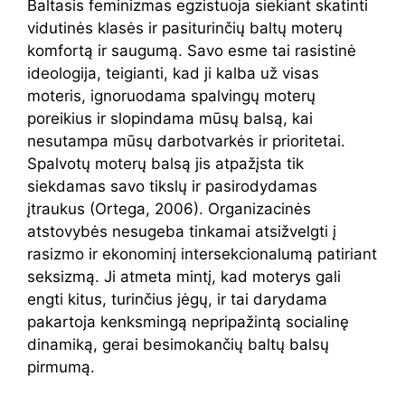
Baltasis feminizmas egzistuoja siekiant skatinti
vidutinės klasės ir pasiturinčių baltų moterų
komfortą ir saugumą. Savo esme tai rasistinė
ideologija, teigianti, kad ji kalba už visas
moteris, ignoruodama spalvingų moterų
poreikius ir slopindama mūsų balsą, kai
nesutampa mūsų darbotvarkės ir prioritetai.
Spalvotų moterų balsą jis atpažįsta tik
siekdamas savo tikslų ir pasirodydamas
įtraukus (Ortega, 2006). Organizacinės
atstovybės nesugeba tinkamai atsižvelgti į
rasizmo ir ekonominį intersekcionalumą patiriant
seksizmą. Ji atmeta mintį, kad moterys gali
engti kitus, turinčius jėgų, ir tai darydama
pakartoja kenksmingą nepripažintą socialinę
dinamiką, gerai besimokančių baltų balsų
pirmumą.