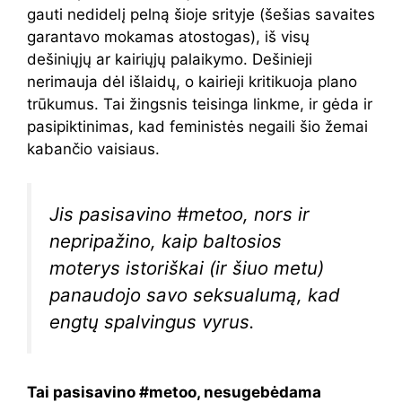
gauti nedidelį pelną šioje srityje (šešias savaites
garantavo mokamas atostogas), iš visų
dešiniųjų ar kairiųjų palaikymo. Dešinieji
nerimauja dėl išlaidų, o kairieji kritikuoja plano
trūkumus. Tai žingsnis teisinga linkme, ir gėda ir
pasipiktinimas, kad feministės negaili šio žemai
kabančio vaisiaus.
Jis pasisavino #metoo, nors ir
nepripažino, kaip baltosios
moterys istoriškai (ir šiuo metu)
panaudojo savo seksualumą, kad
engtų spalvingus vyrus.
Tai
pasisavino #metoo
,
nesugebėdama