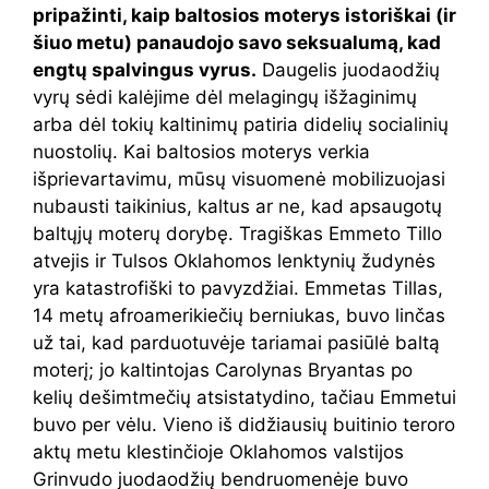
pripažinti, kaip baltosios moterys istoriškai (ir
šiuo metu) panaudojo savo seksualumą, kad
engtų spalvingus vyrus.
Daugelis juodaodžių
vyrų sėdi kalėjime dėl melagingų išžaginimų
arba dėl tokių kaltinimų patiria didelių socialinių
nuostolių. Kai baltosios moterys verkia
išprievartavimu, mūsų visuomenė mobilizuojasi
nubausti taikinius, kaltus ar ne, kad apsaugotų
baltųjų moterų dorybę. Tragiškas Emmeto Tillo
atvejis ir Tulsos Oklahomos lenktynių žudynės
yra katastrofiški to pavyzdžiai. Emmetas Tillas,
14 metų afroamerikiečių berniukas, buvo linčas
už tai, kad parduotuvėje tariamai pasiūlė baltą
moterį; jo kaltintojas Carolynas Bryantas po
kelių dešimtmečių atsistatydino, tačiau Emmetui
buvo per vėlu. Vieno iš didžiausių buitinio teroro
aktų metu klestinčioje Oklahomos valstijos
Grinvudo juodaodžių bendruomenėje buvo