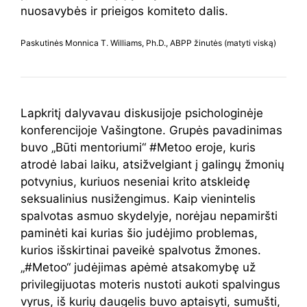
nuosavybės ir prieigos komiteto dalis.
Paskutinės Monnica T. Williams, Ph.D., ABPP žinutės
(matyti viską)
Lapkritį dalyvavau diskusijoje psichologinėje
konferencijoje Vašingtone. Grupės pavadinimas
buvo „Būti mentoriumi“ #Metoo eroje, kuris
atrodė labai laiku, atsižvelgiant į galingų žmonių
potvynius, kuriuos neseniai krito atskleidę
seksualinius nusižengimus. Kaip vienintelis
spalvotas asmuo skydelyje, norėjau nepamiršti
paminėti kai kurias šio judėjimo problemas,
kurios išskirtinai paveikė spalvotus žmones.
„#Metoo“ judėjimas apėmė atsakomybę už
privilegijuotas moteris nustoti aukoti spalvingus
vyrus, iš kurių daugelis buvo aptaisyti, sumušti,