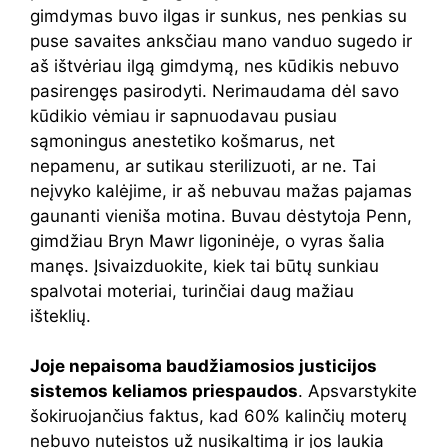
gimdymas buvo ilgas ir sunkus, nes penkias su
puse savaites anksčiau mano vanduo sugedo ir
aš ištvėriau ilgą gimdymą, nes kūdikis nebuvo
pasirengęs pasirodyti. Nerimaudama dėl savo
kūdikio vėmiau ir sapnuodavau pusiau
sąmoningus anestetiko košmarus, net
nepamenu, ar sutikau sterilizuoti, ar ne. Tai
neįvyko kalėjime, ir aš nebuvau mažas pajamas
gaunanti vieniša motina. Buvau dėstytoja Penn,
gimdžiau Bryn Mawr ligoninėje, o vyras šalia
manęs. Įsivaizduokite, kiek tai būtų sunkiau
spalvotai moteriai, turinčiai daug mažiau
išteklių.
Joje nepaisoma baudžiamosios justicijos
sistemos keliamos priespaudos
. Apsvarstykite
šokiruojančius faktus, kad 60% kalinčių moterų
nebuvo nuteistos už nusikaltimą ir jos laukia