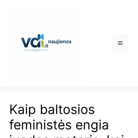
Pereiti
prie
turinio
Meniu
Kaip baltosios
feministės engia