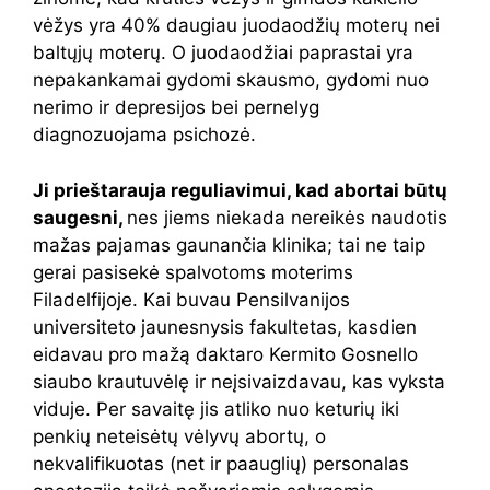
vėžys yra 40% daugiau juodaodžių moterų nei
baltųjų moterų. O juodaodžiai paprastai yra
nepakankamai gydomi skausmo, gydomi nuo
nerimo ir depresijos bei pernelyg
diagnozuojama psichozė.
Ji prieštarauja reguliavimui, kad abortai būtų
saugesni,
nes jiems niekada nereikės naudotis
mažas pajamas gaunančia klinika; tai ne taip
gerai pasisekė spalvotoms moterims
Filadelfijoje. Kai buvau Pensilvanijos
universiteto jaunesnysis fakultetas, kasdien
eidavau pro mažą daktaro Kermito Gosnello
siaubo krautuvėlę ir neįsivaizdavau, kas vyksta
viduje. Per savaitę jis atliko nuo keturių iki
penkių neteisėtų vėlyvų abortų, o
nekvalifikuotas (net ir paauglių) personalas