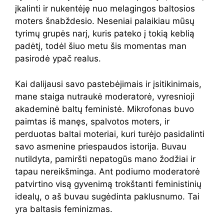
įkalinti ir nukentėję nuo melagingos baltosios
moters šnabždesio. Neseniai palaikiau mūsų
tyrimų grupės narį, kuris pateko į tokią keblią
padėtį, todėl šiuo metu šis momentas man
pasirodė ypač realus.
Kai dalijausi savo pastebėjimais ir įsitikinimais,
mane staiga nutraukė moderatorė, vyresnioji
akademinė baltų feministė. Mikrofonas buvo
paimtas iš manęs, spalvotos moters, ir
perduotas baltai moteriai, kuri turėjo pasidalinti
savo asmenine priespaudos istorija. Buvau
nutildyta, pamiršti nepatogūs mano žodžiai ir
tapau nereikšminga. Ant podiumo moderatorė
patvirtino visą gyvenimą trokštanti feministinių
idealų, o aš buvau sugėdinta paklusnumo. Tai
yra baltasis feminizmas.