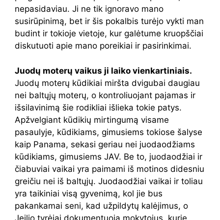
nepasidaviau. Ji ne tik ignoravo mano
susirūpinimą, bet ir šis pokalbis turėjo vykti man
budint ir tokioje vietoje, kur galėtume kruopščiai
diskutuoti apie mano poreikiai ir pasirinkimai.
Juodų moterų vaikus ji laiko vienkartiniais.
Juodų moterų kūdikiai miršta dvigubai daugiau
nei baltųjų moterų, o kontroliuojant pajamas ir
išsilavinimą šie rodikliai išlieka tokie patys.
Apžvelgiant kūdikių mirtingumą visame
pasaulyje, kūdikiams, gimusiems tokiose šalyse
kaip Panama, sekasi geriau nei juodaodžiams
kūdikiams, gimusiems JAV. Be to, juodaodžiai ir
čiabuviai vaikai yra paimami iš motinos didesniu
greičiu nei iš baltųjų. Juodaodžiai vaikai ir toliau
yra taikiniai visą gyvenimą, kol jie bus
pakankamai seni, kad užpildytų kalėjimus, o
Jeilio tyrėjai dokumentuoja mokytojus, kurie