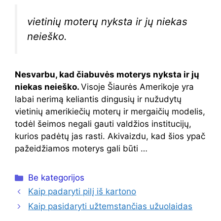
vietinių moterų nyksta ir jų niekas
neieško.
Nesvarbu, kad čiabuvės moterys nyksta ir jų
niekas neieško.
Visoje Šiaurės Amerikoje yra
labai nerimą keliantis dingusių ir nužudytų
vietinių amerikiečių moterų ir mergaičių modelis,
todėl šeimos negali gauti valdžios institucijų,
kurios padėtų jas rasti. Akivaizdu, kad šios ypač
pažeidžiamos moterys gali būti …
Kategorijos
Be kategorijos
Kaip padaryti pilį iš kartono
Kaip pasidaryti užtemstančias užuolaidas