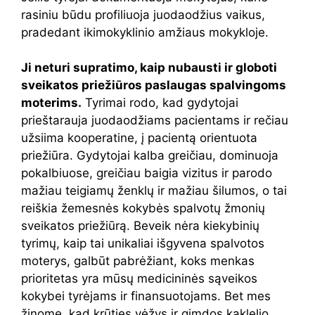
rasiniu būdu profiliuoja juodaodžius vaikus,
pradedant ikimokyklinio amžiaus mokykloje.
Ji neturi supratimo, kaip nubausti ir globoti
sveikatos priežiūros paslaugas spalvingoms
moterims.
Tyrimai rodo, kad gydytojai
prieštarauja juodaodžiams pacientams ir rečiau
užsiima kooperatine, į pacientą orientuota
priežiūra. Gydytojai kalba greičiau, dominuoja
pokalbiuose, greičiau baigia vizitus ir parodo
mažiau teigiamų ženklų ir mažiau šilumos, o tai
reiškia žemesnės kokybės spalvotų žmonių
sveikatos priežiūrą. Beveik nėra kiekybinių
tyrimų, kaip tai unikaliai išgyvena spalvotos
moterys, galbūt pabrėžiant, koks menkas
prioritetas yra mūsų medicininės sąveikos
kokybei tyrėjams ir finansuotojams. Bet mes
žinome, kad krūties vėžys ir gimdos kaklelio