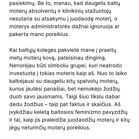
pasiekimų. Be to, manau, kad daugelis baltų
moterų absolventų ir klinikinių stažuotojų
nesutaria su atsakymu į juodaodę moterį, o
moterys administratorės dažnai ignoruoja ar
pakerta mano poreikius.
Kai baltųjų kolegės pakvietė mane į praeitų
metų moterų kovą, pateisinau dingimą.
Nenorėjau būti simboliu grupei, kuri neatrodo
investuota į tokias moteris kaip aš. Nuo to laiko
kalbėjausi su daugeliu kitų spalvotų moterų,
kurios jautėsi panašiai, bet nemokėjo žodžių
duoti savo jausmams. Taigi šiuo tikslu dabar
dedu žodžius – taip pat faktus ir skaičius. Aš
įvykdžiau keletą baltosios feminizmo pavyzdžių
ir tai, kaip jis praleidžia juodaodžių moterų ir kitų
jėgų neturinčių moterų poreikius.