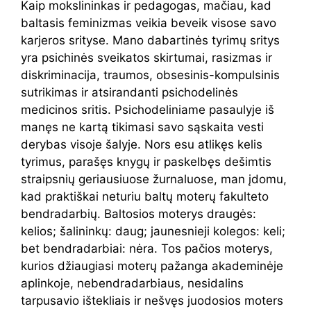
Kaip mokslininkas ir pedagogas, mačiau, kad
baltasis feminizmas veikia beveik visose savo
karjeros srityse. Mano dabartinės tyrimų sritys
yra psichinės sveikatos skirtumai, rasizmas ir
diskriminacija, traumos, obsesinis-kompulsinis
sutrikimas ir atsirandanti psichodelinės
medicinos sritis. Psichodeliniame pasaulyje iš
manęs ne kartą tikimasi savo sąskaita vesti
derybas visoje šalyje. Nors esu atlikęs kelis
tyrimus, parašęs knygų ir paskelbęs dešimtis
straipsnių geriausiuose žurnaluose, man įdomu,
kad praktiškai neturiu baltų moterų fakulteto
bendradarbių. Baltosios moterys draugės:
kelios; šalininkų: daug; jaunesnieji kolegos: keli;
bet bendradarbiai: nėra. Tos pačios moterys,
kurios džiaugiasi moterų pažanga akademinėje
aplinkoje, nebendradarbiaus, nesidalins
tarpusavio ištekliais ir nešvęs juodosios moters