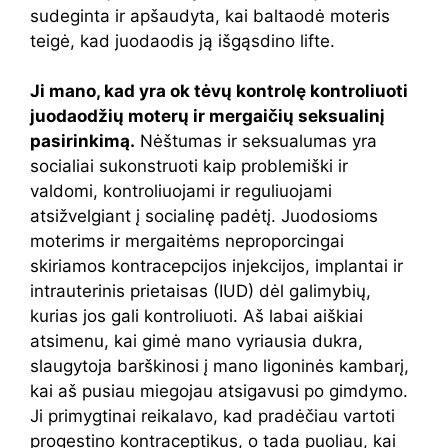
sudeginta ir apšaudyta, kai baltaodė moteris
teigė, kad juodaodis ją išgąsdino lifte.
Ji mano, kad yra ok tėvų kontrolę kontroliuoti
juodaodžių moterų ir mergaičių seksualinį
pasirinkimą.
Nėštumas ir seksualumas yra
socialiai sukonstruoti kaip problemiški ir
valdomi, kontroliuojami ir reguliuojami
atsižvelgiant į socialinę padėtį. Juodosioms
moterims ir mergaitėms neproporcingai
skiriamos kontracepcijos injekcijos, implantai ir
intrauterinis prietaisas (IUD) dėl galimybių,
kurias jos gali kontroliuoti. Aš labai aiškiai
atsimenu, kai gimė mano vyriausia dukra,
slaugytoja barškinosi į mano ligoninės kambarį,
kai aš pusiau miegojau atsigavusi po gimdymo.
Ji primygtinai reikalavo, kad pradėčiau vartoti
progestino kontraceptikus, o tada puoliau, kai