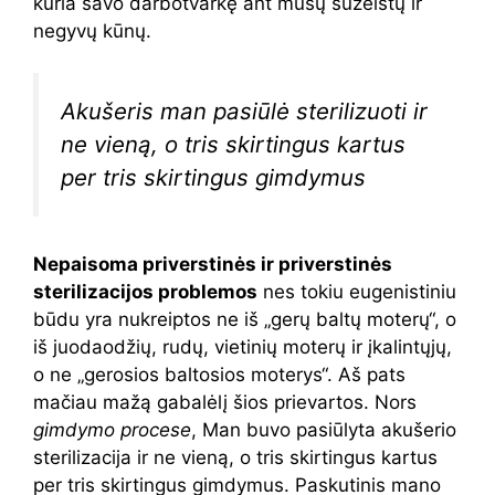
kuria savo darbotvarkę ant mūsų sužeistų ir
negyvų kūnų.
Akušeris man pasiūlė sterilizuoti ir
ne vieną, o tris skirtingus kartus
per tris skirtingus gimdymus
Nepaisoma priverstinės ir priverstinės
sterilizacijos problemos
nes tokiu eugenistiniu
būdu yra nukreiptos ne iš „gerų baltų moterų“, o
iš juodaodžių, rudų, vietinių moterų ir įkalintųjų,
o ne „gerosios baltosios moterys“. Aš pats
mačiau mažą gabalėlį šios prievartos. Nors
gimdymo procese
, Man buvo pasiūlyta akušerio
sterilizacija ir ne vieną, o tris skirtingus kartus
per tris skirtingus gimdymus. Paskutinis mano