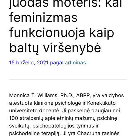
juodas moteris: kai
feminizmas
funkcionuoja kaip
baltų viršenybė
15 birželio, 2021
pagal
adminas
Monnica T. Williams, Ph.D., ABPP, yra valdybos
atestuota klinikinė psichologė ir Konektikuto
universiteto docentė. Ji paskelbė daugiau nei
100 straipsnių apie etninių mažumų psichinę
sveikatą, psichopatologijos tyrimus ir
psichodelinę terapiją. Ji yra Chacruna rasinės