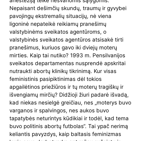
anesteziją teikė nešvariomis sąlygomis.
Nepaisant dešimčių skundų, traumų ir gyvybei
pavojingų ekstremalių situacijų, nė viena
ligoninė nepateikė reikiamų pranešimų
valstybinėms sveikatos agentūroms, o
valstybinės sveikatos agentūros atsisakė tirti
pranešimus, kuriuos gavo iki dviejų moterų
mirties. Kaip tai nutiko? 1993 m. Pensilvanijos
sveikatos departamentas nusprendė apskritai
nutraukti abortų klinikų tikrinimą. Kur visas
feministinis pasipiktinimas dėl tokios
apgailėtinos priežiūros ir tų moterų tragiškų ir
išvengiamų mirčių? Didžioji žiuri padarė išvadą,
kad niekas nesielgė greičiau, nes „moterys buvo
varganos ir spalvingos, nes aukos buvo
tapatybės neturintys kūdikiai ir todėl, kad tema
buvo politinis abortų futbolas“. Tai ypač nerimą
keliantis pavyzdys, kaip baltasis feminizmas