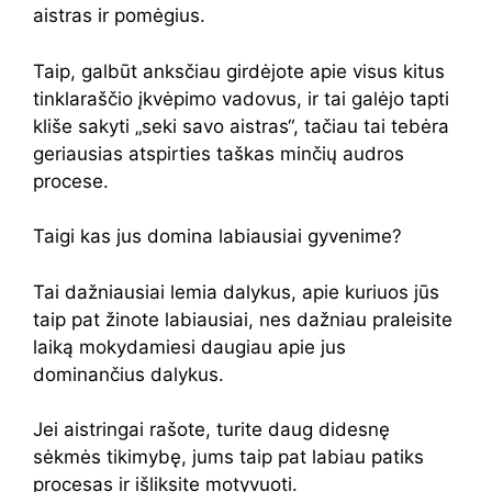
aistras ir pomėgius.
Taip, galbūt anksčiau girdėjote apie visus kitus
tinklaraščio įkvėpimo vadovus, ir tai galėjo tapti
kliše sakyti „seki savo aistras“, tačiau tai tebėra
geriausias atspirties taškas minčių audros
procese.
Taigi kas jus domina labiausiai gyvenime?
Tai dažniausiai lemia dalykus, apie kuriuos jūs
taip pat žinote labiausiai, nes dažniau praleisite
laiką mokydamiesi daugiau apie jus
dominančius dalykus.
Jei aistringai rašote, turite daug didesnę
sėkmės tikimybę, jums taip pat labiau patiks
procesas ir išliksite motyvuoti.