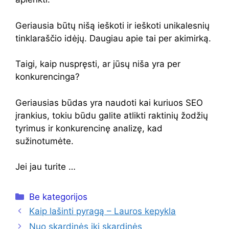
Geriausia būtų nišą ieškoti ir ieškoti unikalesnių
tinklaraščio idėjų. Daugiau apie tai per akimirką.
Taigi, kaip nuspręsti, ar jūsų niša yra per
konkurencinga?
Geriausias būdas yra naudoti kai kuriuos SEO
įrankius, tokiu būdu galite atlikti raktinių žodžių
tyrimus ir konkurencinę analizę, kad
sužinotumėte.
Jei jau turite …
Kategorijos
Be kategorijos
Kaip lašinti pyragą – Lauros kepykla
Nuo skardinės iki skardinės