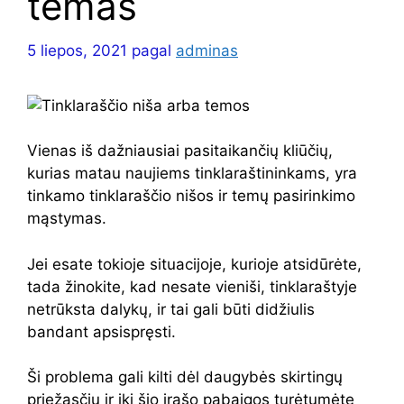
temas
5 liepos, 2021
pagal
adminas
Vienas iš dažniausiai pasitaikančių kliūčių,
kurias matau naujiems tinklaraštininkams, yra
tinkamo tinklaraščio nišos ir temų pasirinkimo
mąstymas.
Jei esate tokioje situacijoje, kurioje atsidūrėte,
tada žinokite, kad nesate vieniši, tinklaraštyje
netrūksta dalykų, ir tai gali būti didžiulis
bandant apsispręsti.
Ši problema gali kilti dėl daugybės skirtingų
priežasčių ir iki šio įrašo pabaigos turėtumėte