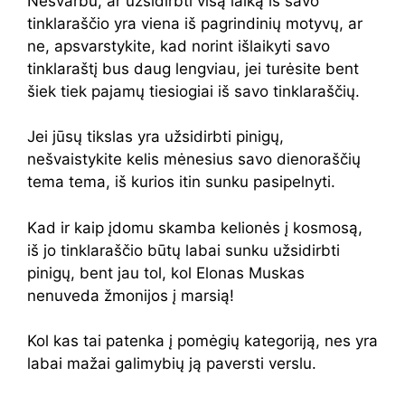
Nesvarbu, ar užsidirbti visą laiką iš savo
tinklaraščio yra viena iš pagrindinių motyvų, ar
ne, apsvarstykite, kad norint išlaikyti savo
tinklaraštį bus daug lengviau, jei turėsite bent
šiek tiek pajamų tiesiogiai iš savo tinklaraščių.
Jei jūsų tikslas yra užsidirbti pinigų,
nešvaistykite kelis mėnesius savo dienoraščių
tema tema, iš kurios itin sunku pasipelnyti.
Kad ir kaip įdomu skamba kelionės į kosmosą,
iš jo tinklaraščio būtų labai sunku užsidirbti
pinigų, bent jau tol, kol Elonas Muskas
nenuveda žmonijos į marsią!
Kol kas tai patenka į pomėgių kategoriją, nes yra
labai mažai galimybių ją paversti verslu.