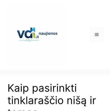
Pereiti
prie
turinio
Meniu
Kaip pasirinkti
tinklaraščio nišą ir