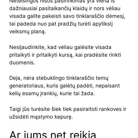
Neteisingos nišos pasirinkimas yra viena iš
dažniausiai pasitaikančių klaidų ir nors vėliau
visada galite pakeisti savo tinklaraščio dėmesį,
tai padeda nuo pat pradžių turėti apytikslį
veiksmų planą.
Nesijaudinkite, kad vėliau galėsite visada
pritaikyti ir pritaikyti kursą, kai pradėsite rinkti
duomenis.
Deja, nėra stebuklingo tinklaraščio temų
generatoriaus, kuris galėtų padėti, nepaisant
kelių esamų įrankių, kurie tai žada.
Taigi jūs turėsite šiek tiek pasiraitoti rankoves ir
užsidėti mąstymo kepurę.
Ar jums net reikia