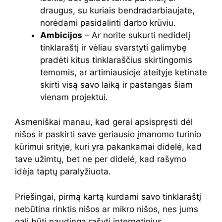
draugus, su kuriais bendradarbiaujate,
norėdami pasidalinti darbo krūviu.
Ambicijos
– Ar norite sukurti nedidelį
tinklaraštį ir vėliau svarstyti galimybę
pradėti kitus tinklaraščius skirtingomis
temomis, ar artimiausioje ateityje ketinate
skirti visą savo laiką ir pastangas šiam
vienam projektui.
Asmeniškai manau, kad gerai apsispręsti dėl
nišos ir paskirti save geriausio įmanomo turinio
kūrimui srityje, kuri yra pakankamai didelė, kad
tave užimtų, bet ne per didelė, kad rašymo
idėja taptų paralyžiuota.
Priešingai, pirmą kartą kurdami savo tinklaraštį
nebūtina rinktis nišos ar mikro nišos, nes jums
gali būti naudinga rašyti internetinius