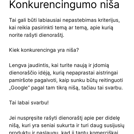
Konkurencingumo niša
Tai gali būti labiausiai nepastebimas kriterijus,
kai reikia pasirinkti temą ar temą, apie kurią
norite rašyti dienoraštį.
Kiek konkurencinga yra niša?
Lengva jaudintis, kai turite naują ir įdomią
dienoraščio idėją, kurią nepaprastai aistringai
pamiršote pagalvoti, kaip sunku būtų reitinguoti
„Google“ pagal tam tikrą nišą, tačiau tai svarbu.
Tai labai svarbu!
Jei nuspręsite rašyti dienoraštį apie per didelę
nišą, kuri yra seniai sukurta ir turi daug susijusių
produktų ir paslaugų, kad ji taptų komerciškai