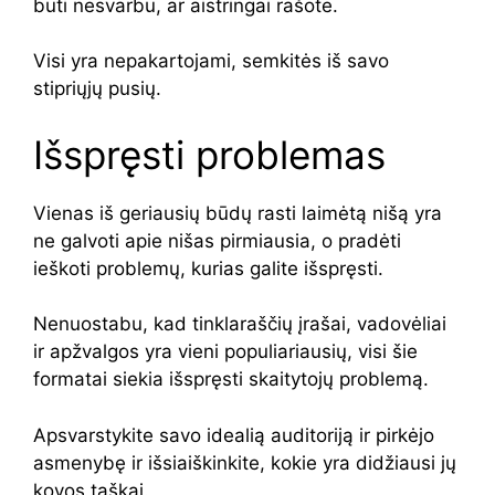
būti nesvarbu, ar aistringai rašote.
Visi yra nepakartojami, semkitės iš savo
stipriųjų pusių.
Išspręsti problemas
Vienas iš geriausių būdų rasti laimėtą nišą yra
ne galvoti apie nišas pirmiausia, o pradėti
ieškoti problemų, kurias galite išspręsti.
Nenuostabu, kad tinklaraščių įrašai, vadovėliai
ir apžvalgos yra vieni populiariausių, visi šie
formatai siekia išspręsti skaitytojų problemą.
Apsvarstykite savo idealią auditoriją ir pirkėjo
asmenybę ir išsiaiškinkite, kokie yra didžiausi jų
kovos taškai.