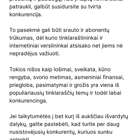
patraukli, galbūt susidursite su tvirta
konkurencija.
To pasekmė gali būti srauto ir abonentų
trūkumas, dėl kurio tinklaraštininkai ir
internetiniai verslininkai atsisako net jiems nė
nepradėjus važiuoti.
Tokios nišos kaip lošimai, sveikata, kūno
rengyba, svorio metimas, asmeniniai finansai,
priegloba, pasimatymai ir grožis yra viena iš
populiariausių tinklaraščių temų ir todėl labai
konkurencinga.
Jei taikytumėtės į bet kurį iš aukščiau išvardytų
dalykų, galite pastebėti, kad turite per daug
nusistovėjusių konkurentų, kuriuos sunku
aplenkti.