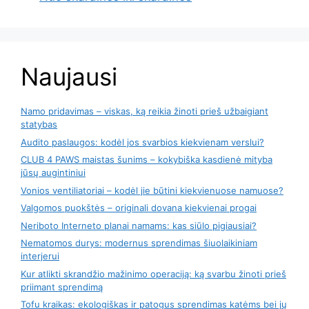
Naujausi
Namo pridavimas – viskas, ką reikia žinoti prieš užbaigiant
statybas
Audito paslaugos: kodėl jos svarbios kiekvienam verslui?
CLUB 4 PAWS maistas šunims – kokybiška kasdienė mityba
jūsų augintiniui
Vonios ventiliatoriai – kodėl jie būtini kiekvienuose namuose?
Valgomos puokštės – originali dovana kiekvienai progai
Neriboto Interneto planai namams: kas siūlo pigiausiai?
Nematomos durys: modernus sprendimas šiuolaikiniam
interjerui
Kur atlikti skrandžio mažinimo operaciją: ką svarbu žinoti prieš
priimant sprendimą
Tofu kraikas: ekologiškas ir patogus sprendimas katėms bei jų