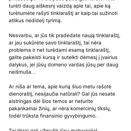
turėti daug aiškesnį vaizdą apie tai, apie ką
turėtumėte rašyti tinklaraštį ar kaip tai sužinoti
atlikus nedidelį tyrimą.
Nesvarbu, ar jūs tik pradedate naują tinklaraštį,
ar jau sukūrėte savo tinklaraštį, tai nėra
problema ir net turėdami esamą tinklaraštį,
galite pakeisti kursą ir sutelkti dėmesį į įvairius
dalykus, jei jūsų domeno vardas jūsų per daug
neišmuša. .
Ar niša ar tema, apie kurią šiuo metu rašote
dienoraštį, nesijaučia natūrali? Gal jūs nesate
aistringas dėl šios temos ar neturite
pakankamai žinių, ar nėra komercinių tikslų,
todėl trūksta finansinio gyvybingumo.
Tai tikrai gali užmušti jūsų motyvaciją!