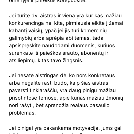
omenyje ir prireikus koreguokite.
Jei turite dvi aistras ir viena yra kur kas mažiau
konkurencinga nei kita, pirmiausia eikite į žemai
kabantį vaisių, ypač jei jis turi komercinių
galimybių arba aprėpia abi temas, tada
apsispręskite naudodami duomenis, kuriuos
surenkate iš paieškos srauto, abonentų ir
atsiliepimų. kitas tavo žingsnis.
Jei nesate aistringas dėl ko nors konkretaus
arba negalite rasti būdo, kaip šias aistras
paversti tinklaraščiu, yra daug pinigų mažiau
prisotintose temose, apie kurias mažiau žmonių
nori rašyti, bet sprendžia realaus pasaulio
problemas.
Jei pinigai yra pakankama motyvacija, jums gali