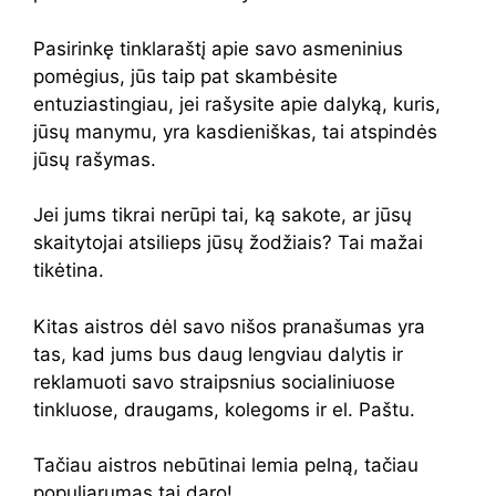
Pasirinkę tinklaraštį apie savo asmeninius
pomėgius, jūs taip pat skambėsite
entuziastingiau, jei rašysite apie dalyką, kuris,
jūsų manymu, yra kasdieniškas, tai atspindės
jūsų rašymas.
Jei jums tikrai nerūpi tai, ką sakote, ar jūsų
skaitytojai atsilieps jūsų žodžiais? Tai mažai
tikėtina.
Kitas aistros dėl savo nišos pranašumas yra
tas, kad jums bus daug lengviau dalytis ir
reklamuoti savo straipsnius socialiniuose
tinkluose, draugams, kolegoms ir el. Paštu.
Tačiau aistros nebūtinai lemia pelną, tačiau
populiarumas tai daro!