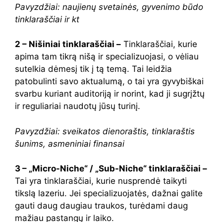
Pavyzdžiai: naujienų svetainės, gyvenimo būdo
tinklaraščiai ir kt
2 – Nišiniai tinklaraščiai –
Tinklaraščiai, kurie
apima tam tikrą nišą ir specializuojasi, o vėliau
sutelkia dėmesį tik į tą temą. Tai leidžia
patobulinti savo aktualumą, o tai yra gyvybiškai
svarbu kuriant auditoriją ir norint, kad ji sugrįžtų
ir reguliariai naudotų jūsų turinį.
Pavyzdžiai: sveikatos dienoraštis, tinklaraštis
šunims, asmeniniai finansai
3 – „Micro-Niche“ / „Sub-Niche“ tinklaraščiai –
Tai yra tinklaraščiai, kurie nusprendė taikyti
tikslą lazeriu. Jei specializuojatės, dažnai galite
gauti daug daugiau traukos, turėdami daug
mažiau pastangų ir laiko.