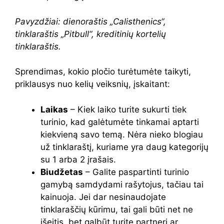
Pavyzdžiai: dienoraštis „Calisthenics“,
tinklaraštis „Pitbull“, kreditinių kortelių
tinklaraštis.
Sprendimas, kokio pločio turėtumėte taikyti,
priklausys nuo kelių veiksnių, įskaitant:
Laikas
– Kiek laiko turite sukurti tiek
turinio, kad galėtumėte tinkamai aptarti
kiekvieną savo temą. Nėra nieko blogiau
už tinklaraštį, kuriame yra daug kategorijų
su 1 arba 2 įrašais.
Biudžetas
– Galite paspartinti turinio
gamybą samdydami rašytojus, tačiau tai
kainuoja. Jei dar nesinaudojate
tinklaraščių kūrimu, tai gali būti net ne
išeitis, bet galbūt turite partnerį ar