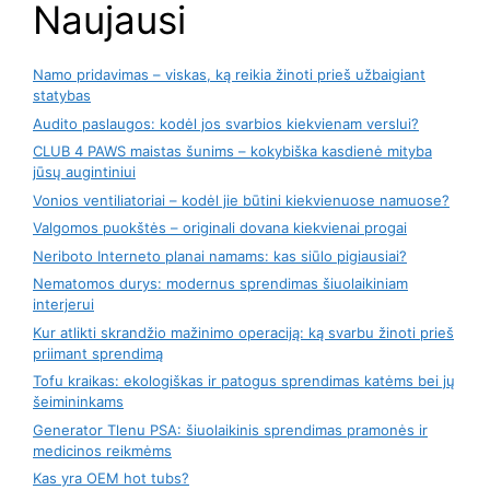
Naujausi
Namo pridavimas – viskas, ką reikia žinoti prieš užbaigiant
statybas
Audito paslaugos: kodėl jos svarbios kiekvienam verslui?
CLUB 4 PAWS maistas šunims – kokybiška kasdienė mityba
jūsų augintiniui
Vonios ventiliatoriai – kodėl jie būtini kiekvienuose namuose?
Valgomos puokštės – originali dovana kiekvienai progai
Neriboto Interneto planai namams: kas siūlo pigiausiai?
Nematomos durys: modernus sprendimas šiuolaikiniam
interjerui
Kur atlikti skrandžio mažinimo operaciją: ką svarbu žinoti prieš
priimant sprendimą
Tofu kraikas: ekologiškas ir patogus sprendimas katėms bei jų
šeimininkams
Generator Tlenu PSA: šiuolaikinis sprendimas pramonės ir
medicinos reikmėms
Kas yra OEM hot tubs?