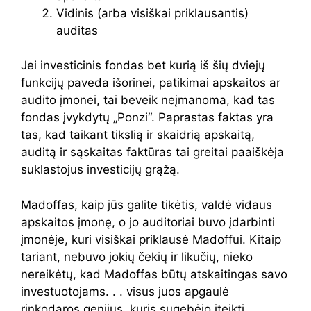
Vidinis (arba visiškai priklausantis)
auditas
Jei investicinis fondas bet kurią iš šių dviejų
funkcijų paveda išorinei, patikimai apskaitos ar
audito įmonei, tai beveik neįmanoma, kad tas
fondas įvykdytų „Ponzi“. Paprastas faktas yra
tas, kad taikant tikslią ir skaidrią apskaitą,
auditą ir sąskaitas faktūras tai greitai paaiškėja
suklastojus investicijų grąžą.
Madoffas, kaip jūs galite tikėtis, valdė vidaus
apskaitos įmonę, o jo auditoriai buvo įdarbinti
įmonėje, kuri visiškai priklausė Madoffui. Kitaip
tariant, nebuvo jokių čekių ir likučių, nieko
nereikėtų, kad Madoffas būtų atskaitingas savo
investuotojams. . . visus juos apgaulė
rinkodaros genijus, kuris sugebėjo įteikti