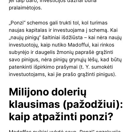
jei taip daro, investicijos dažnai būna
pralaimėtojos.
„Ponzi“ schemos gali trukti tol, kol turimas
naujas kapitalas ir investuojama į schemą. Kai
„naujų pinigų“ šaltiniai išdžiūsta – kai nėra naujų
investuotojų, kaip nutiko Madoffui, kai rinkos
subyrėjo ir daugelis žmonių paprašė grąžinti
savo pinigus, nėra pinigų grynųjų lėšų, kad būtų
patenkinti išpirkimo prašymai (t. Y. sumokėti
investuotojams, kai jie prašo grąžinti pinigus).
Milijono dolerių
klausimas (pažodžiui):
kaip atpažinti ponzi?