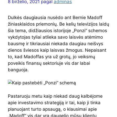
8 birželio, 2021
pagal
adminas
Dulkės daugiausia nusėdo ant Bernie Madoff
žiniasklaidos priemonių. Be kelių televizijos laidų
šia tema, didžiausios istorijoje „Ponzi“ schemos
vykdytojas tyliai atlieka savo laisvės atėmimo
bausmę ir tikriausiai niekada daugiau neišvys
dienos šviesos kaip laisvas žmogus. Nepaisant
to, kad Madoffas yra už grotų, jo veiksmų
poveikis finansų sektoriuje vis dar labai
banguoja.
Pastaruoju metu kaip niekad daug kalbėjome
apie investavimo strategiją ir tai, kaip ji tinka
planuojant turto apsaugą, o klausimai apie
„Madoff“ vis dar yra daugelio mūsų klientų