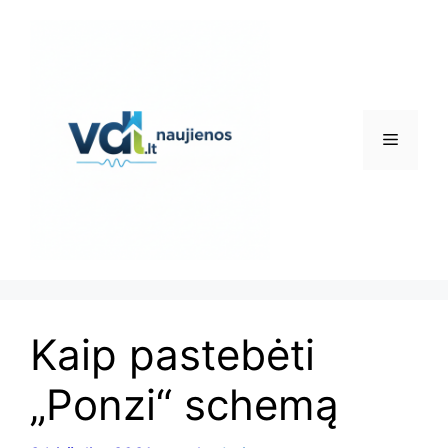
Pereiti
prie
turinio
Meniu
Kaip pastebėti
„Ponzi“ schemą