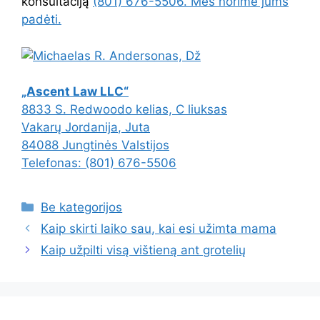
konsultaciją
(801) 676-5506. Mes norime jums
padėti.
„Ascent Law LLC“
8833 S. Redwoodo kelias, C liuksas
Vakarų Jordanija
,
Juta
84088
Jungtinės Valstijos
Telefonas:
(801) 676-5506
Kategorijos
Be kategorijos
Kaip skirti laiko sau, kai esi užimta mama
Kaip užpilti visą vištieną ant grotelių