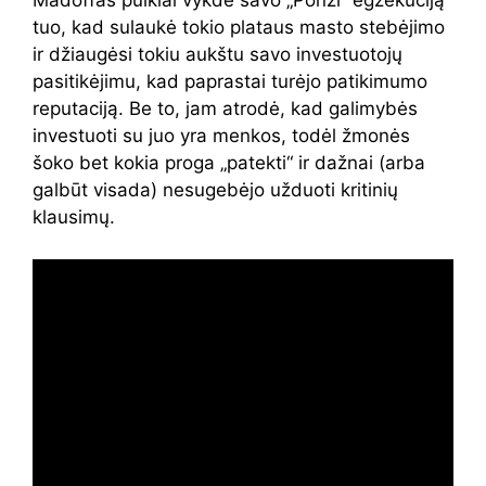
Madoffas puikiai vykdė savo „Ponzi“ egzekuciją
tuo, kad sulaukė tokio plataus masto stebėjimo
ir džiaugėsi tokiu aukštu savo investuotojų
pasitikėjimu, kad paprastai turėjo patikimumo
reputaciją. Be to, jam atrodė, kad galimybės
investuoti su juo yra menkos, todėl žmonės
šoko bet kokia proga „patekti“ ir dažnai (arba
galbūt visada) nesugebėjo užduoti kritinių
klausimų.