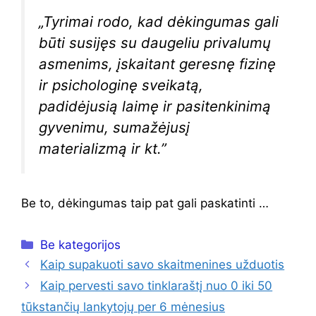
„Tyrimai rodo, kad dėkingumas gali
būti susijęs su daugeliu privalumų
asmenims, įskaitant geresnę fizinę
ir psichologinę sveikatą,
padidėjusią laimę ir pasitenkinimą
gyvenimu, sumažėjusį
materializmą ir kt.”
Be to, dėkingumas taip pat gali paskatinti …
Kategorijos
Be kategorijos
Kaip supakuoti savo skaitmenines užduotis
Kaip pervesti savo tinklaraštį nuo 0 iki 50
tūkstančių lankytojų per 6 mėnesius