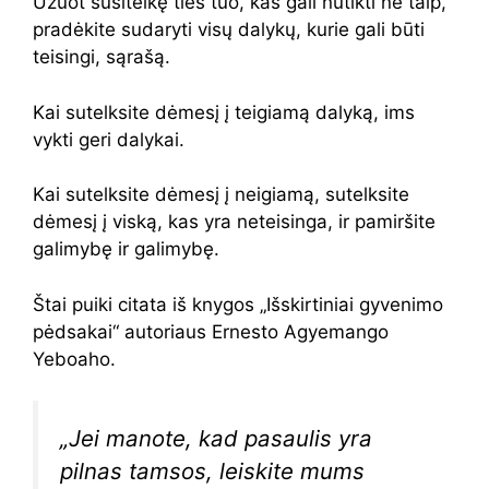
Užuot susitelkę ties tuo, kas gali nutikti ne taip,
pradėkite sudaryti visų dalykų, kurie gali būti
teisingi, sąrašą.
Kai sutelksite dėmesį į teigiamą dalyką, ims
vykti geri dalykai.
Kai sutelksite dėmesį į neigiamą, sutelksite
dėmesį į viską, kas yra neteisinga, ir pamiršite
galimybę ir galimybę.
Štai puiki citata iš knygos „Išskirtiniai gyvenimo
pėdsakai“ autoriaus Ernesto Agyemango
Yeboaho.
„Jei manote, kad pasaulis yra
pilnas tamsos, leiskite mums