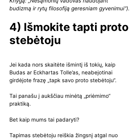
Knygą: „Nesąmonių vadovas naudojant
budizmą ir rytų filosofiją geresniam gyvenimui“).
4) Išmokite tapti proto
stebėtoju
Jei kada nors skaitėte išmintį iš tokių, kaip
Budas ar Eckhartas Tolle’as, neabejotinai
girdėjote frazę „tapk savo proto stebėtoju“.
Tai panašu į aukščiau minėtą „priėmimo“
praktiką.
Bet kaip mums tai padaryti?
Tapimas stebėtoju reiškia žingsnį atgal nuo