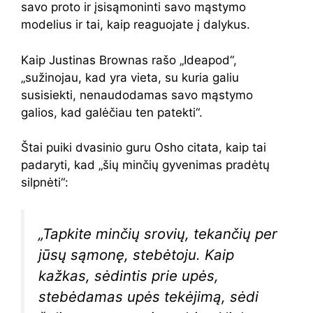
savo proto ir įsisąmoninti savo mąstymo
modelius ir tai, kaip reaguojate į dalykus.
Kaip Justinas Brownas rašo „Ideapod“,
„sužinojau, kad yra vieta, su kuria galiu
susisiekti, nenaudodamas savo mąstymo
galios, kad galėčiau ten patekti“.
Štai puiki dvasinio guru Osho citata, kaip tai
padaryti, kad „šių minčių gyvenimas pradėtų
silpnėti“:
„Tapkite minčių srovių, tekančių per
jūsų sąmonę, stebėtoju. Kaip
kažkas, sėdintis prie upės,
stebėdamas upės tekėjimą, sėdi