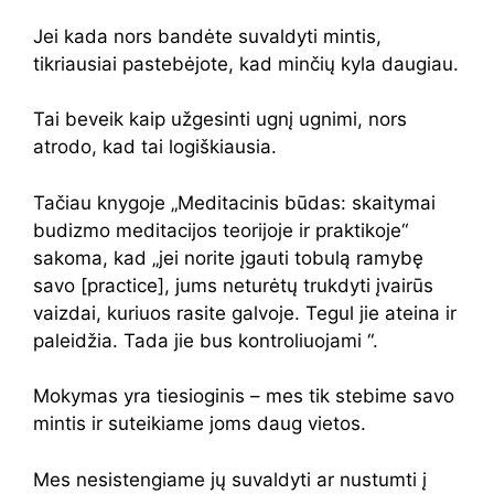
Jei kada nors bandėte suvaldyti mintis,
tikriausiai pastebėjote, kad minčių kyla daugiau.
Tai beveik kaip užgesinti ugnį ugnimi, nors
atrodo, kad tai logiškiausia.
Tačiau knygoje „Meditacinis būdas: skaitymai
budizmo meditacijos teorijoje ir praktikoje“
sakoma, kad „jei norite įgauti tobulą ramybę
savo [practice], jums neturėtų trukdyti įvairūs
vaizdai, kuriuos rasite galvoje. Tegul jie ateina ir
paleidžia. Tada jie bus kontroliuojami “.
Mokymas yra tiesioginis – mes tik stebime savo
mintis ir suteikiame joms daug vietos.
Mes nesistengiame jų suvaldyti ar nustumti į