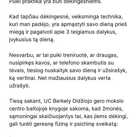
Puiki praktika yra būti dėkingesniems.
Kad tapčiau dėkingesnė, veiksminga technika,
kuri man padėjo, yra apmąstyti savo dieną prieš
miegą ir pagalvoti apie 3 teigiamus dalykus,
įvykusius tą dieną.
Nesvarbu, ar tai puiki treniruotė, ar draugas,
nusipirkęs kavos, ar telefono skambutis su
tėvais, tiesiog nuskaityk savo dieną ir užsirašyk,
ką vertinai. Net mažiausius dalykus verta
užrašyti.
Tiesą sakant, UC Berkely Didžiojo gero mokslo
centro baltojoje knygoje sakoma, kad žmonės,
sąmoningai skaičiuojantys tai, kas jiems dėkingi,
gali turėti geresnę fizinę ir psichinę sveikatą: