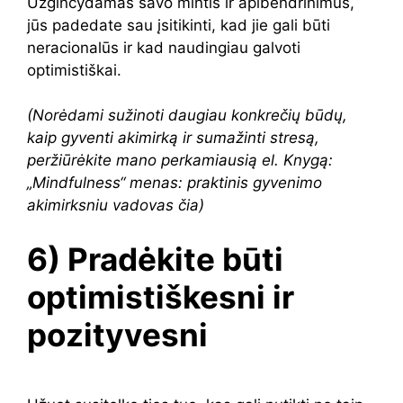
Užginčydamas savo mintis ir apibendrinimus,
jūs padedate sau įsitikinti, kad jie gali būti
neracionalūs ir kad naudingiau galvoti
optimistiškai.
(Norėdami sužinoti daugiau konkrečių būdų,
kaip gyventi akimirką ir sumažinti stresą,
peržiūrėkite mano perkamiausią el. Knygą:
„Mindfulness“ menas: praktinis gyvenimo
akimirksniu vadovas čia)
6) Pradėkite būti
optimistiškesni ir
pozityvesni