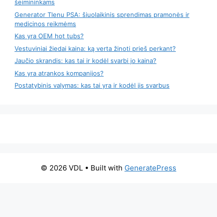
šeimininkams
Generator Tlenu PSA: šiuolaikinis sprendimas pramonės ir
medicinos reikmėms
Kas yra OEM hot tubs?
Vestuviniai žiedai kaina: ką verta žinoti prieš perkant?
Jaučio skrandis: kas tai ir kodėl svarbi jo kaina?
Kas yra atrankos kompanijos?
Postatybinis valymas: kas tai yra ir kodėl jis svarbus
© 2026 VDL
• Built with
GeneratePress