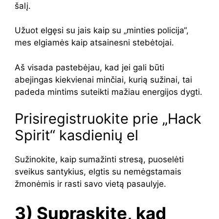
šalį.
Užuot elgęsi su jais kaip su „minties policija“,
mes elgiamės kaip atsainesni stebėtojai.
Aš visada pastebėjau, kad jei gali būti
abejingas kiekvienai minčiai, kurią sužinai, tai
padeda mintims suteikti mažiau energijos dygti.
Prisiregistruokite prie „Hack
Spirit“ kasdienių el
Sužinokite, kaip sumažinti stresą, puoselėti
sveikus santykius, elgtis su nemėgstamais
žmonėmis ir rasti savo vietą pasaulyje.
3) Supraskite, kad