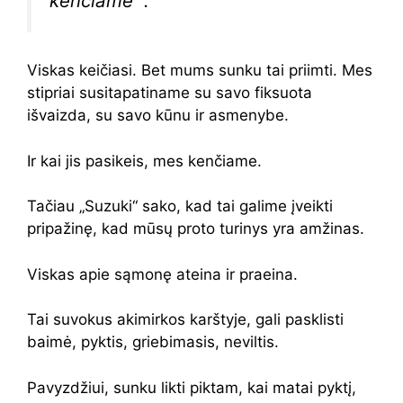
kenčiame “.
Viskas keičiasi. Bet mums sunku tai priimti. Mes
stipriai susitapatiname su savo fiksuota
išvaizda, su savo kūnu ir asmenybe.
Ir kai jis pasikeis, mes kenčiame.
Tačiau „Suzuki“ sako, kad tai galime įveikti
pripažinę, kad mūsų proto turinys yra amžinas.
Viskas apie sąmonę ateina ir praeina.
Tai suvokus akimirkos karštyje, gali pasklisti
baimė, pyktis, griebimasis, neviltis.
Pavyzdžiui, sunku likti piktam, kai matai pyktį,