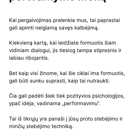
Kai pergalvojimas pralenkia mus, tai paprastai
gali apimti neigiamą savęs kalbėjimą.
Kiekvieną kartą, kai leidžiate formuotis šiam
vidiniam dialogui, jis tiesiog tampa stipresnis ir
labiau ribojantis.
Bet kaip visi žinome, kai šie ciklai ima formuotis,
gali būti sunku suprasti, kaip tai nutraukti.
Čia gali padėti šiek tiek pozityvios psichologijos,
ypač idėja, vadinama „performavimu“.
Tai iš tikrųjų yra panaši į jūsų proto stebėjimo ir
minčių stebėjimo techniką.