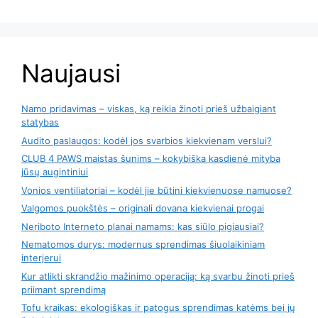
Naujausi
Namo pridavimas – viskas, ką reikia žinoti prieš užbaigiant
statybas
Audito paslaugos: kodėl jos svarbios kiekvienam verslui?
CLUB 4 PAWS maistas šunims – kokybiška kasdienė mityba
jūsų augintiniui
Vonios ventiliatoriai – kodėl jie būtini kiekvienuose namuose?
Valgomos puokštės – originali dovana kiekvienai progai
Neriboto Interneto planai namams: kas siūlo pigiausiai?
Nematomos durys: modernus sprendimas šiuolaikiniam
interjerui
Kur atlikti skrandžio mažinimo operaciją: ką svarbu žinoti prieš
priimant sprendimą
Tofu kraikas: ekologiškas ir patogus sprendimas katėms bei jų