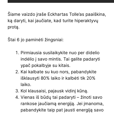
Šiame vaizdo įraše Eckhartas Tolle’as paaiškina,
ką daryti, kai jaučiate, kad turite hiperaktyvų
protą.
Štai 6 jo paminėti žingsniai:
Pirmiausia susilaikykite nuo per didelio
indėlio į savo mintis. Tai galite padaryti
ypač pokalbyje su kitais.
Kai kalbate su kuo nors, pabandykite
išklausyti 80% laiko ir kalbėti tik 20%
laiko.
Kol klausaisi, pajausk vidinį kūną.
Vienas iš būdų tai padaryti – žinoti savo
rankose jaučiamą energiją. Jei įmanoma,
pabandykite taip pat jausti energiją savo