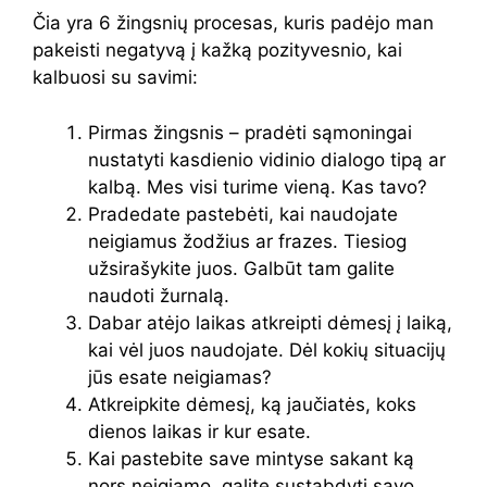
Čia yra 6 žingsnių procesas, kuris padėjo man
pakeisti negatyvą į kažką pozityvesnio, kai
kalbuosi su savimi:
Pirmas žingsnis – pradėti sąmoningai
nustatyti kasdienio vidinio dialogo tipą ar
kalbą. Mes visi turime vieną. Kas tavo?
Pradedate pastebėti, kai naudojate
neigiamus žodžius ar frazes. Tiesiog
užsirašykite juos. Galbūt tam galite
naudoti žurnalą.
Dabar atėjo laikas atkreipti dėmesį į laiką,
kai vėl juos naudojate. Dėl kokių situacijų
jūs esate neigiamas?
Atkreipkite dėmesį, ką jaučiatės, koks
dienos laikas ir kur esate.
Kai pastebite save mintyse sakant ką
nors neigiamo, galite sustabdyti savo