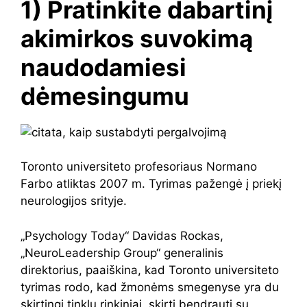
1) Pratinkite dabartinį
akimirkos suvokimą
naudodamiesi
dėmesingumu
Toronto universiteto profesoriaus Normano
Farbo atliktas 2007 m. Tyrimas pažengė į priekį
neurologijos srityje.
„Psychology Today“ Davidas Rockas,
„NeuroLeadership Group“ generalinis
direktorius, paaiškina, kad Toronto universiteto
tyrimas rodo, kad žmonėms smegenyse yra du
skirtingi tinklų rinkiniai, skirti bendrauti su