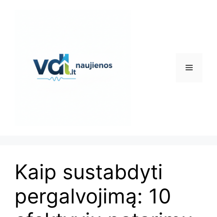
Pereiti
prie
turinio
Meniu
Kaip sustabdyti
pergalvojimą: 10