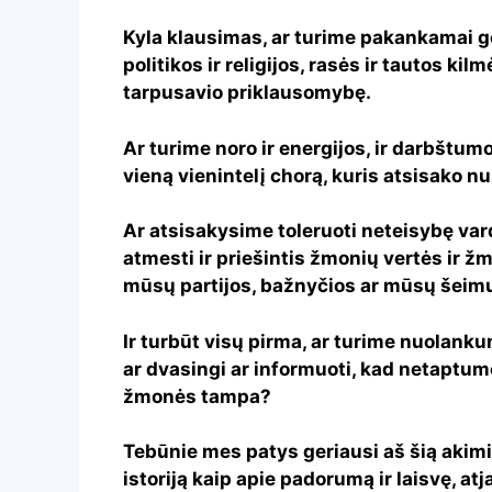
Kyla klausimas, ar turime pakankamai ger
politikos ir religijos, rasės ir tautos kil
tarpusavio priklausomybę.
Ar turime noro ir energijos, ir darbštum
vieną vienintelį chorą, kuris atsisako n
Ar atsisakysime toleruoti neteisybę vard
atmesti ir priešintis žmonių vertės ir ž
mūsų partijos, bažnyčios ar mūsų šeim
Ir turbūt visų pirma, ar turime nuolank
ar dvasingi ar informuoti, kad netaptum
žmonės tampa?
Tebūnie mes patys geriausi aš šią akimi
istoriją kaip apie padorumą ir laisvę, atj