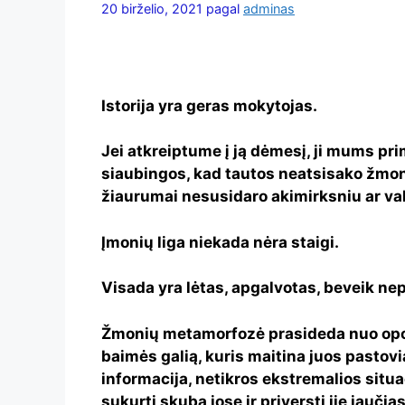
20 birželio, 2021
pagal
adminas
Istorija yra geras mokytojas.
Jei atkreiptume į ją dėmesį, ji mums pr
siaubingos, kad tautos neatsisako žmon
žiaurumai nesusidaro akimirksniu ar v
Įmonių liga niekada nėra staigi.
Visada yra lėtas, apgalvotas, beveik n
Žmonių metamorfozė prasideda nuo oport
baimės galią, kuris maitina juos pastovi
informacija, netikros ekstremalios situac
sukurti skubą jose ir priversti jie jaučias