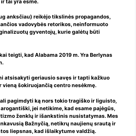
ir tai yra esmė.
ug anksčiau) reikėjo tikslinės propagandos,
jančios vadovybės retorikos, neinformuoto
rginalizuotų gyventojų, kurie galėtų būti
škai teigti, kad Alabama 2019 m. Yra Berlynas
m.
 atsisakyti geriausio savęs ir tapti kažkuo
ar vieną šokiruojančią centro nesėkmę.
i pagimdyti ką nors tokio tragiško ir liguisto,
 arogantiški, jei netikime, kad esame pajėgūs,
izmo ženklų ir išankstinis nusistatymas. Mes
ninkavusią Bažnyčią, netikrų naujienų srautą ir
tos liepsnas, kad išlaikytume valdžią.