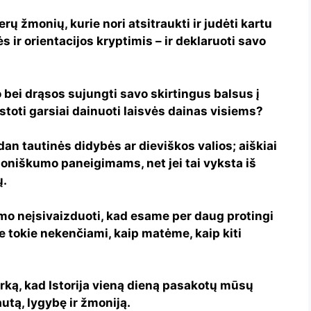
ų žmonių, kurie nori atsitraukti ir judėti kartu
mės ir orientacijos kryptimis – ir deklaruoti savo
o bei drąsos sujungti savo skirtingus balsus į
ustoti garsiai dainuoti laisvės dainas visiems?
an tautinės didybės ar dieviškos valios; aiškiai
moniškumo paneigimams, net jei tai vyksta iš
ų.
umo neįsivaizduoti, kad esame per daug protingi
e tokie nekenčiami, kaip matėme, kaip kiti
rką, kad Istorija vieną dieną pasakotų mūsų
autą, lygybę ir žmoniją.