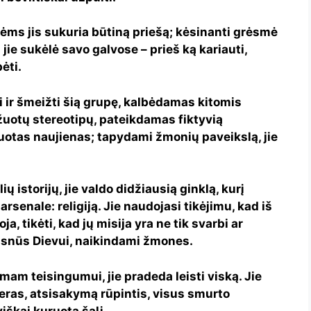
s jis sukuria būtiną priešą; kėsinanti grėsmė
ie sukėlė savo galvose – prieš ką kariauti,
bėti.
ir šmeižti šią grupę, kalbėdamas kitomis
žuotų stereotipų, pateikdamas fiktyvią
guotas naujienas; tapydami žmonių paveikslą, jie
ių istorijų, jie valdo didžiausią ginklą, kurį
senale: religiją. Jie naudojasi tikėjimu, kad iš
a, tikėti, kad jų misija yra ne tik svarbi ar
klusnūs Dievui, naikindami žmones.
am teisingumui, jie pradeda leisti viską. Jie
eras, atsisakymą rūpintis, visus smurto
iškai kuruotą šalį.