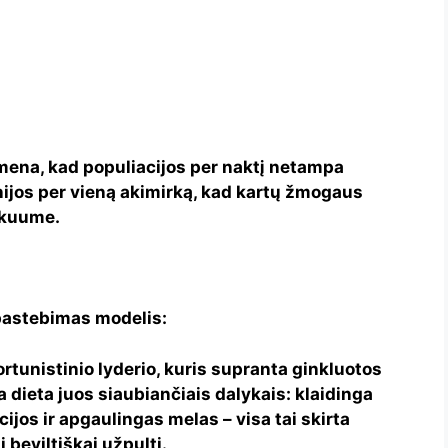
imena, kad populiacijos per naktį netampa
ijos per vieną akimirką, kad kartų žmogaus
akuume.
epastebimas modelis:
unistinio lyderio, kuris supranta ginkluotos
a dieta juos siaubiančiais dalykais: klaidinga
ijos ir apgaulingas melas – visa tai skirta
i beviltiškai užpulti.