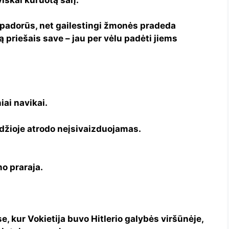
s, padorūs, net gailestingi žmonės pradeda
 priešais save – jau per vėlu padėti jiems
iai navikai.
radžioje atrodo neįsivaizduojamas.
o praraja.
, kur Vokietija buvo Hitlerio galybės viršūnėje,