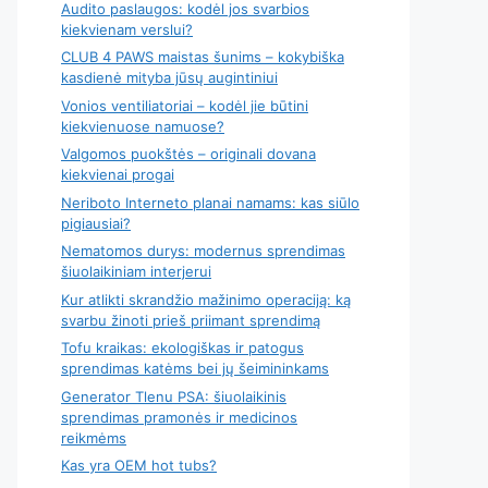
Audito paslaugos: kodėl jos svarbios
kiekvienam verslui?
CLUB 4 PAWS maistas šunims – kokybiška
kasdienė mityba jūsų augintiniui
Vonios ventiliatoriai – kodėl jie būtini
kiekvienuose namuose?
Valgomos puokštės – originali dovana
kiekvienai progai
Neriboto Interneto planai namams: kas siūlo
pigiausiai?
Nematomos durys: modernus sprendimas
šiuolaikiniam interjerui
Kur atlikti skrandžio mažinimo operaciją: ką
svarbu žinoti prieš priimant sprendimą
Tofu kraikas: ekologiškas ir patogus
sprendimas katėms bei jų šeimininkams
Generator Tlenu PSA: šiuolaikinis
sprendimas pramonės ir medicinos
reikmėms
Kas yra OEM hot tubs?