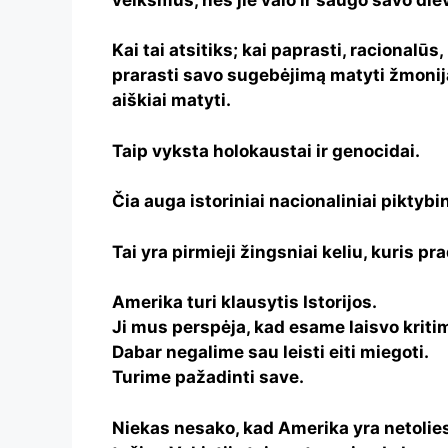
Kai tai atsitiks; kai paprasti, racionalū
prarasti savo sugebėjimą matyti žmoniją
aiškiai matyti.
Taip vyksta holokaustai ir genocidai.
Čia auga istoriniai nacionaliniai piktybin
Tai yra pirmieji žingsniai keliu, kuris p
Amerika turi klausytis Istorijos.
Ji mus perspėja, kad esame laisvo kritim
Dabar negalime sau leisti eiti miegoti.
Turime pažadinti save.
Niekas nesako, kad Amerika yra netoliese