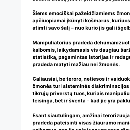
Šiems emociškai pažeidžiamiems žmonėm
apčiuopiamai įkūnyti košmarus, kuriuos j
atimti savo šalį – nuo kurio jis gali išgel
Manipuliatorius pradeda dehumanizuoti 
kalbomis, laikydamasis vis daugiau šar
statistiką, pagamintas istorijas ir reda
pradeda matyti mažiau nei žmonės.
Galiausiai, be teroro, netiesos ir vaiduokl
žmonės turi sisteminės diskriminacijos ar
tikrųjų priverstų tuos, kuriais manipuliuoj
teisinga, bet ir šventa – kad jie yra pa
Esant siautulingam, amžinai terorizuojam
pradeda pateisinti visas žiaurumo mani
veiksmus, nes jie valo ir saugo savo diev