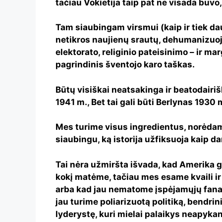
tačiau Vokietija taip pat ne visada buvo, 
Tam siaubingam virsmui (kaip ir tiek da
netikros naujienų srautų, dehumanizuo
elektorato, religinio pateisinimo – ir ma
pagrindinis šventojo karo taškas.
Būtų visiškai neatsakinga ir beatodairi
1941 m., Bet tai gali būti Berlynas 1930 
Mes turime visus ingredientus, norėdami
siaubingu, ką istorija užfiksuoja kaip d
Tai nėra užmiršta išvada, kad Amerika gal
kokį matėme, tačiau mes esame kvaili ir
arba kad jau nematome įspėjamųjų fanat
jau turime poliarizuotą politiką, bendri
lyderystę, kuri mielai palaikys neapykan