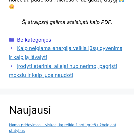
Šį straipsnį galima atsisiųsti kaip PDF
.
Kategorijos
Be kategorijos
Kaip neigiama energija veikia jūsų gyvenimą
ir kaip ją išvalyti
Įrodyti eteriniai aliejai nuo nerimo, pagrįsti
mokslu ir kaip juos naudoti
Naujausi
Namo pridavimas – viskas, ką reikia žinoti prieš užbaigiant
statybas