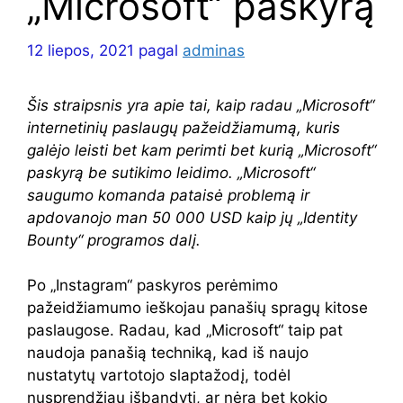
„Microsoft“ paskyrą
12 liepos, 2021
pagal
adminas
Šis straipsnis yra apie tai, kaip radau „Microsoft“
internetinių paslaugų pažeidžiamumą, kuris
galėjo leisti bet kam perimti bet kurią „Microsoft“
paskyrą be sutikimo leidimo. „Microsoft“
saugumo komanda pataisė problemą ir
apdovanojo man 50 000 USD kaip jų „Identity
Bounty“ programos dalį.
Po „Instagram“ paskyros perėmimo
pažeidžiamumo ieškojau panašių spragų kitose
paslaugose. Radau, kad „Microsoft“ taip pat
naudoja panašią techniką, kad iš naujo
nustatytų vartotojo slaptažodį, todėl
nusprendžiau išbandyti, ar nėra bet kokio