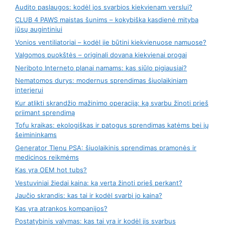
Audito paslaugos: kodėl jos svarbios kiekvienam verslui?
CLUB 4 PAWS maistas šunims – kokybiška kasdienė mityba
jūsų augintiniui
Vonios ventiliatoriai – kodėl jie būtini kiekvienuose namuose?
Valgomos puokštės – originali dovana kiekvienai progai
Neriboto Interneto planai namams: kas siūlo pigiausiai?
Nematomos durys: modernus sprendimas šiuolaikiniam
interjerui
Kur atlikti skrandžio mažinimo operaciją: ką svarbu žinoti prieš
priimant sprendimą
Tofu kraikas: ekologiškas ir patogus sprendimas katėms bei jų
šeimininkams
Generator Tlenu PSA: šiuolaikinis sprendimas pramonės ir
medicinos reikmėms
Kas yra OEM hot tubs?
Vestuviniai žiedai kaina: ką verta žinoti prieš perkant?
Jaučio skrandis: kas tai ir kodėl svarbi jo kaina?
Kas yra atrankos kompanijos?
Postatybinis valymas: kas tai yra ir kodėl jis svarbus