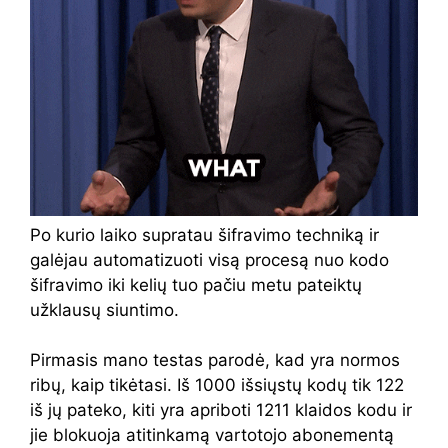
Po kurio laiko supratau šifravimo techniką ir
galėjau automatizuoti visą procesą nuo kodo
šifravimo iki kelių tuo pačiu metu pateiktų
užklausų siuntimo.
Pirmasis mano testas parodė, kad yra normos
ribų, kaip tikėtasi. Iš 1000 išsiųstų kodų tik 122
iš jų pateko, kiti yra apriboti 1211 klaidos kodu ir
jie blokuoja atitinkamą vartotojo abonementą