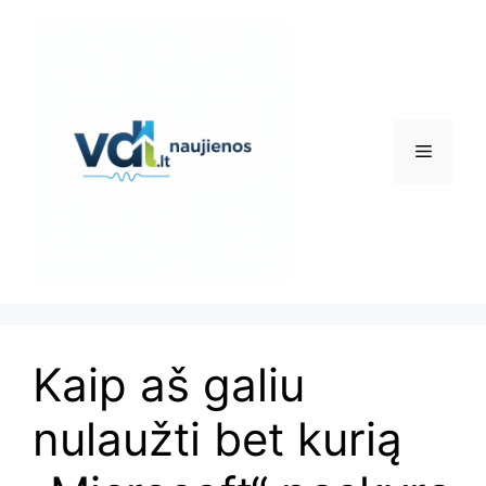
Pereiti
prie
turinio
Meniu
Kaip aš galiu
nulaužti bet kurią