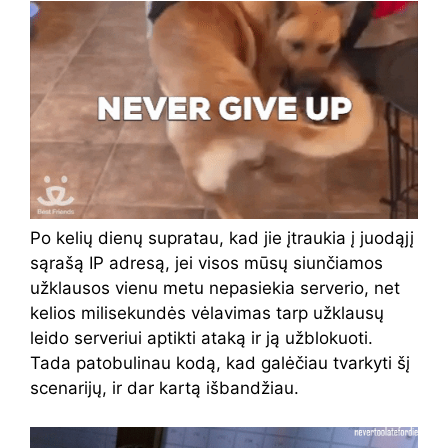
Po kelių dienų supratau, kad jie įtraukia į juodąjį
sąrašą IP adresą, jei visos mūsų siunčiamos
užklausos vienu metu nepasiekia serverio, net
kelios milisekundės vėlavimas tarp užklausų
leido serveriui aptikti ataką ir ją užblokuoti.
Tada patobulinau kodą, kad galėčiau tvarkyti šį
scenarijų, ir dar kartą išbandžiau.