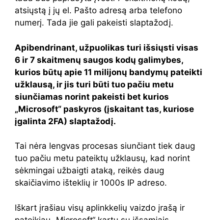
atsiųstą į jų el. Pašto adresą arba telefono
numerį. Tada jie gali pakeisti slaptažodį.
Apibendrinant, užpuolikas turi išsiųsti visas
6 ir 7 skaitmenų saugos kodų galimybes,
kurios būtų apie 11 milijonų bandymų pateikti
užklausą, ir jis turi būti tuo pačiu metu
siunčiamas norint pakeisti bet kurios
„Microsoft“ paskyros (įskaitant tas, kuriose
įgalinta 2FA) slaptažodį.
Tai nėra lengvas procesas siunčiant tiek daug
tuo pačiu metu pateiktų užklausų, kad norint
sėkmingai užbaigti ataką, reikės daug
skaičiavimo išteklių ir 1000s IP adreso.
Iškart įrašiau visų aplinkkelių vaizdo įrašą ir
pateikiau „Microsoft“ kartu su išsamiais