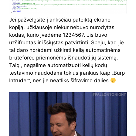
Jei pažvelgsite į anksčiau pateiktą ekrano
kopiją, užklausoje niekur nebuvo nurodytas
kodas, kurio įvedėme 1234567. Jis buvo
užšifruotas ir išsiųstas patvirtinti. Spėju, kad jie
tai daro norėdami užkirsti kelią automatinėms
bruteforce priemonėms išnaudoti jų sistemą.
Taigi, negalime automatizuoti kelių kodų
testavimo naudodami tokius įrankius kaip „Burp
Intruder“, nes jie neatliks šifravimo dalies