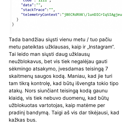
Tada bandžiau siųsti vienu metu / tuo pačiu
metu pateiktas užklausas, kaip ir „Instagram“.
Tai leido man siųsti daug užklausų
neužblokavus, bet vis tiek negalėjau gauti
sėkmingo atsakymo, įvesdamas teisingą 7
skaitmenų saugos kodą. Maniau, kad jie turi
tam tikrą kontrolę, kad būtų išvengta tokio tipo
atakų. Nors siunčiant teisingą kodą gaunu
klaidą, vis tiek nebuvo duomenų, kad būtų
užblokuotas vartotojas, kaip matėme per
pradinį bandymą. Taigi aš vis dar tikėjausi, kad
kažkas bus.