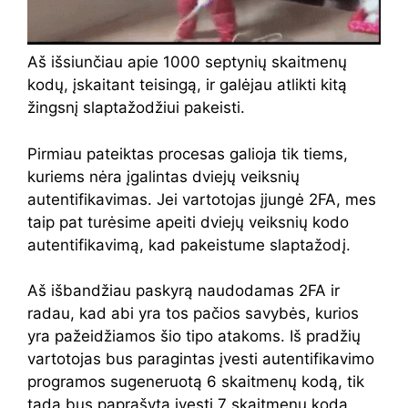
Aš išsiunčiau apie 1000 septynių skaitmenų
kodų, įskaitant teisingą, ir galėjau atlikti kitą
žingsnį slaptažodžiui pakeisti.
Pirmiau pateiktas procesas galioja tik tiems,
kuriems nėra įgalintas dviejų veiksnių
autentifikavimas. Jei vartotojas įjungė 2FA, mes
taip pat turėsime apeiti dviejų veiksnių kodo
autentifikavimą, kad pakeistume slaptažodį.
Aš išbandžiau paskyrą naudodamas 2FA ir
radau, kad abi yra tos pačios savybės, kurios
yra pažeidžiamos šio tipo atakoms. Iš pradžių
vartotojas bus paragintas įvesti autentifikavimo
programos sugeneruotą 6 skaitmenų kodą, tik
tada bus paprašyta įvesti 7 skaitmenų kodą,