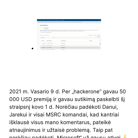
2021 m. Vasario 9 d. Per „hackerone“ gavau 50
000 USD premiją ir gavau sutikimą paskelbti šį
straipsnį kovo 1 d. Norėčiau padėkoti Danui,
Jarekui ir visai MSRC komandai, kad kantriai
išklausė visus mano komentarus, pateikė
atnaujinimus ir užtaisė problemą. Taip pat
norėčiau padėkoti „Microsoft“ už gausų atlygį