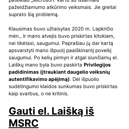
pažeidžiamumo atkūrimo veiksmais. Jie greitai
suprato šią problemą.
Klausimas buvo užtaisytas 2020 m. Lapkričio
mėn., Ir mano atvejis buvo priskirtas kitokiam,
nei tikėtasi, saugumui. Paprašiau jų dar kartą
apsvarstyti mano išpuolį paaiškinantį poveikį
saugumui. Po kelių pirmyn ir atgal siunčiamų el.
Laiškų mano byla buvo paskirta
Privilegijos
padidinimas (įtraukiant daugelio veiksnių
autentifikavimo apėjimą)
. Dėl išpuolio
sudėtingumo klaidos sunkumas buvo priskirtas
kaip svarbus, o ne kritinis.
Gauti el. Laišką iš
MSRC