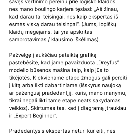
savęs vertinimo pereinu prie logiško klaidos,
nes mano boulingo karjera tęsiasi: „Aš žinau,
kad darau tai teisingai, nes kaip ekspertas iš
esmės viską darau teisingai“. (Jums, logiškų
klaidų mėgėjams, tai yra apskritas
samprotavimas / klausimo iškėlimas).
Pažvelgę ​​į aukščiau pateiktą grafiką
pastebėsite, kad jame pavaizduota „Dreyfus“
modelio būsenos mašina taip, kaip jūs to
tikėjotės. Kiekviename etape žmogus gali pereiti
į kitą arba likti dabartiniame (išskyrus naujoką
ar pažengusį pradedantįjį, kuris, mano manymu,
tikrai negali likti tame etape neatsisakydamas
veiklos). Skirtumas tas, kad į diagramą įtraukiau
ir „Expert Beginner“.
Pradedantysis ekspertas neturi kur eiti, nes