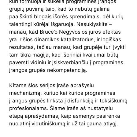
kuri formuoja ir sukelia programinės įrangos
grupių puvimą taip, kad to nebūtų galima
paaiškinti blogais išorės sprendimais, dėl kurių
talentingi kūrėjai išgaruoja. Nesuklyskite –
manau, kad Bruce’o Negyvosios jūros efektas
yra ir šios dinamikos katalizatorius, ir logiškas
rezultatas, tačiau manau, kad grupėje turi įvykti
tam tikra magija, kad išoriniai kvailumai būtų
paversti vidiniu ir įsiskverbiančiu į programinės
įrangos grupės nekompetenciją.
Kitame šios serijos įraše aprašysiu
mechanizmą, kuriuo kai kurios programinės
įrangos grupės linksta į disfunkciją ir toksiškumą
profesionalams. Šiame įraše aš nustatysiu
etapą aprašydamas, kaip asmenys pasirenka
nuolatinį vidutiniškumą ir už tai gauna atlygį.