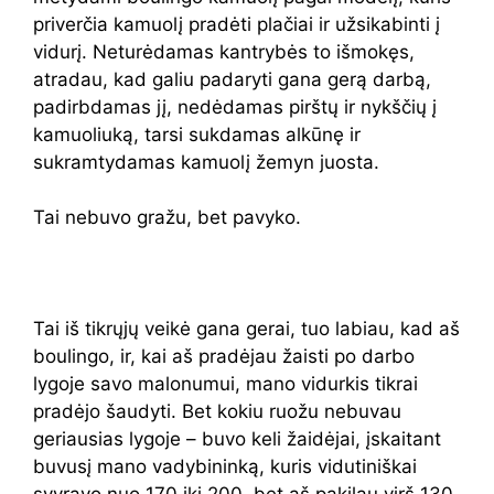
priverčia kamuolį pradėti plačiai ir užsikabinti į
vidurį. Neturėdamas kantrybės to išmokęs,
atradau, kad galiu padaryti gana gerą darbą,
padirbdamas jį, nedėdamas pirštų ir nykščių į
kamuoliuką, tarsi sukdamas alkūnę ir
sukramtydamas kamuolį žemyn juosta.
Tai nebuvo gražu, bet pavyko.
Tai iš tikrųjų veikė gana gerai, tuo labiau, kad aš
boulingo, ir, kai aš pradėjau žaisti po darbo
lygoje savo malonumui, mano vidurkis tikrai
pradėjo šaudyti. Bet kokiu ruožu nebuvau
geriausias lygoje – buvo keli žaidėjai, įskaitant
buvusį mano vadybininką, kuris vidutiniškai