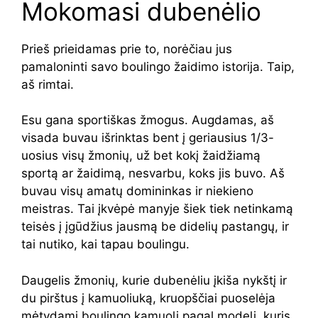
Mokomasi dubenėlio
Prieš prieidamas prie to, norėčiau jus
pamaloninti savo boulingo žaidimo istorija. Taip,
aš rimtai.
Esu gana sportiškas žmogus. Augdamas, aš
visada buvau išrinktas bent į geriausius 1/3-
uosius visų žmonių, už bet kokį žaidžiamą
sportą ar žaidimą, nesvarbu, koks jis buvo. Aš
buvau visų amatų domininkas ir niekieno
meistras. Tai įkvėpė manyje šiek tiek netinkamą
teisės į įgūdžius jausmą be didelių pastangų, ir
tai nutiko, kai tapau boulingu.
Daugelis žmonių, kurie dubenėliu įkiša nykštį ir
du pirštus į kamuoliuką, kruopščiai puoselėja
mėtydami boulingo kamuolį pagal modelį, kuris