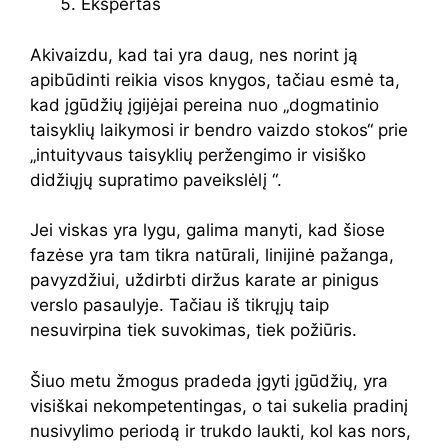
Ekspertas
Akivaizdu, kad tai yra daug, nes norint ją
apibūdinti reikia visos knygos, tačiau esmė ta,
kad įgūdžių įgijėjai pereina nuo „dogmatinio
taisyklių laikymosi ir bendro vaizdo stokos“ prie
„intuityvaus taisyklių peržengimo ir visiško
didžiųjų supratimo paveikslėlį “.
Jei viskas yra lygu, galima manyti, kad šiose
fazėse yra tam tikra natūrali, linijinė pažanga,
pavyzdžiui, uždirbti diržus karate ar pinigus
verslo pasaulyje. Tačiau iš tikrųjų taip
nesuvirpina tiek suvokimas, tiek požiūris.
Šiuo metu žmogus pradeda įgyti įgūdžių, yra
visiškai nekompetentingas, o tai sukelia pradinį
nusivylimo periodą ir trukdo laukti, kol kas nors,