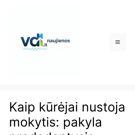
Pereiti
prie
turinio
Meniu
Kaip kūrėjai nustoja
mokytis: pakyla