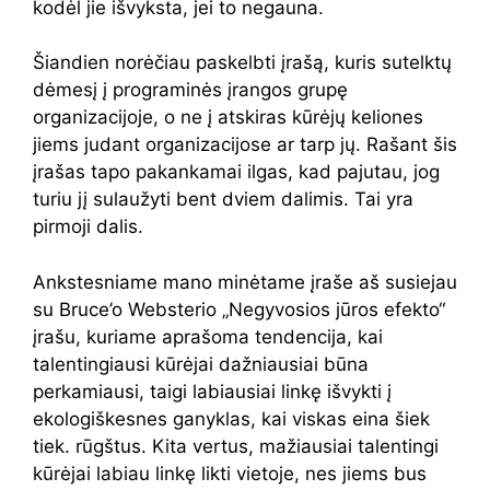
kodėl jie išvyksta, jei to negauna.
Šiandien norėčiau paskelbti įrašą, kuris sutelktų
dėmesį į programinės įrangos grupę
organizacijoje, o ne į atskiras kūrėjų keliones
jiems judant organizacijose ar tarp jų. Rašant šis
įrašas tapo pakankamai ilgas, kad pajutau, jog
turiu jį sulaužyti bent dviem dalimis. Tai yra
pirmoji dalis.
Ankstesniame mano minėtame įraše aš susiejau
su Bruce’o Websterio „Negyvosios jūros efekto“
įrašu, kuriame aprašoma tendencija, kai
talentingiausi kūrėjai dažniausiai būna
perkamiausi, taigi labiausiai linkę išvykti į
ekologiškesnes ganyklas, kai viskas eina šiek
tiek. rūgštus. Kita vertus, mažiausiai talentingi
kūrėjai labiau linkę likti vietoje, nes jiems bus