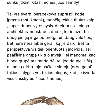
sunku įtikinti kitas įmones juos samdyti.
Tai yra svarbi perspektyva suprasti, kodėl
įprasta rasti žmonių, turinčių tokius titulus kaip
„super-duper-vyresnysis-direktorius-kolega-
architektas-nuostabus dude“, kurie uždirba
daug pinigų ir galbūt netgi turi daug valdžios,
bet nėra nėra labai gerai, ką jie daro. Bet ta
perspektyva vis tiek orientuota į individą. Tai
paaiškina grupę tik tuo atveju, jei manoma, kad
bloga grupė atsiranda dėl to, jog daugelis šių
asmenų dirba toje pačioje vietoje (arba galbūt
tokios sąlygos yra tokios blogos, kad jie išveda
visus, išskyrus šiuos žmones).