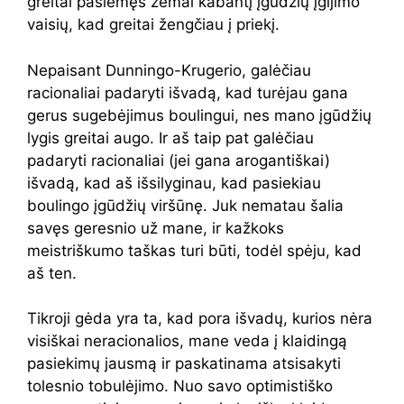
greitai pasiėmęs žemai kabantį įgūdžių įgijimo
vaisių, kad greitai žengčiau į priekį.
Nepaisant Dunningo-Krugerio, galėčiau
racionaliai padaryti išvadą, kad turėjau gana
gerus sugebėjimus boulingui, nes mano įgūdžių
lygis greitai augo. Ir aš taip pat galėčiau
padaryti racionaliai (jei gana arogantiškai)
išvadą, kad aš išsilyginau, kad pasiekiau
boulingo įgūdžių viršūnę. Juk nematau šalia
savęs geresnio už mane, ir kažkoks
meistriškumo taškas turi būti, todėl spėju, kad
aš ten.
Tikroji gėda yra ta, kad pora išvadų, kurios nėra
visiškai neracionalios, mane veda į klaidingą
pasiekimų jausmą ir paskatinama atsisakyti
tolesnio tobulėjimo. Nuo savo optimistiško