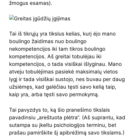
žmogus esamas).
Tai iš tikrųjų yra tikslus kelias, kurį ėjo mano
boulingo žaidimas nuo boulingo
nekompetencijos iki tam tikros boulingo
kompetencijos. Aš greitai tobulėjau iki
kompetencijos, o tada visiškai išlyginau. Mano
atveju tobulėjimas pasiekė maksimalų vietos
lygį ir tada visiškai sustojo, nes buvau per daug
užsiėmęs, kad galėčiau tęsti savo kelią taip,
kaip yra, arba tęsti savo permokymą.
Tai pavyzdys to, ką šio pranešimo tikslais
pavadinsiu „areštuota plėtra“. (Aš suprantu, kad
sutampa su įkeltu psichologijos terminu, bet
prašau pamirškite šį apibrėžimą savo tikslams.)