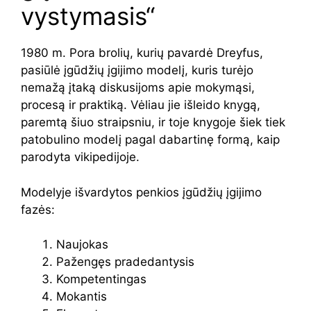
vystymasis“
1980 m. Pora brolių, kurių pavardė Dreyfus,
pasiūlė įgūdžių įgijimo modelį, kuris turėjo
nemažą įtaką diskusijoms apie mokymąsi,
procesą ir praktiką. Vėliau jie išleido knygą,
paremtą šiuo straipsniu, ir toje knygoje šiek tiek
patobulino modelį pagal dabartinę formą, kaip
parodyta vikipedijoje.
Modelyje išvardytos penkios įgūdžių įgijimo
fazės:
Naujokas
Pažengęs pradedantysis
Kompetentingas
Mokantis