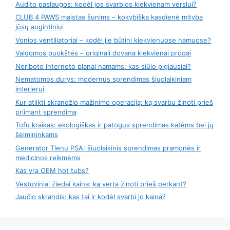
Audito paslaugos: kodėl jos svarbios kiekvienam verslui?
CLUB 4 PAWS maistas šunims – kokybiška kasdienė mityba
jūsų augintiniui
Vonios ventiliatoriai – kodėl jie būtini kiekvienuose namuose?
Valgomos puokštės – originali dovana kiekvienai progai
Neriboto Interneto planai namams: kas siūlo pigiausiai?
Nematomos durys: modernus sprendimas šiuolaikiniam
interjerui
Kur atlikti skrandžio mažinimo operaciją: ką svarbu žinoti prieš
priimant sprendimą
Tofu kraikas: ekologiškas ir patogus sprendimas katėms bei jų
šeimininkams
Generator Tlenu PSA: šiuolaikinis sprendimas pramonės ir
medicinos reikmėms
Kas yra OEM hot tubs?
Vestuviniai žiedai kaina: ką verta žinoti prieš perkant?
Jaučio skrandis: kas tai ir kodėl svarbi jo kaina?