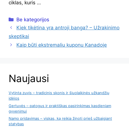
ciklas, kuris …
Kategorijos
Be kategorijos
Kiek tikėtina yra antroji banga? – Užrakinimo
skeptikai
Kaip būti ekstremaliu kuponu Kanadoje
Naujausi
Vytinta zuvis – tradicinis skonis ir šiuolaikinės užkandžių
idėjos
Gertuvės – patogus ir praktiškas pasirinkimas kasdieniam
gyvenimui
Namo pridavimas – viskas, ką reikia žinoti prieš užbaigiant
statybas