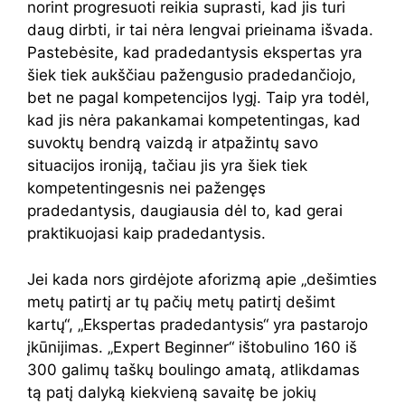
norint progresuoti reikia suprasti, kad jis turi
daug dirbti, ir tai nėra lengvai prieinama išvada.
Pastebėsite, kad pradedantysis ekspertas yra
šiek tiek aukščiau pažengusio pradedančiojo,
bet ne pagal kompetencijos lygį. Taip yra todėl,
kad jis nėra pakankamai kompetentingas, kad
suvoktų bendrą vaizdą ir atpažintų savo
situacijos ironiją, tačiau jis yra šiek tiek
kompetentingesnis nei pažengęs
pradedantysis, daugiausia dėl to, kad gerai
praktikuojasi kaip pradedantysis.
Jei kada nors girdėjote aforizmą apie „dešimties
metų patirtį ar tų pačių metų patirtį dešimt
kartų“, „Ekspertas pradedantysis“ yra pastarojo
įkūnijimas. „Expert Beginner“ ištobulino 160 iš
300 galimų taškų boulingo amatą, atlikdamas
tą patį dalyką kiekvieną savaitę be jokių