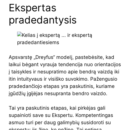
Ekspertas
pradedantysis
Apsvarstę „Dreyfus“ modelį, pastebėsite, kad
laikui bėgant vyrauja tendencija nuo orientacijos
į taisykles ir nesupratimo apie bendrą vaizdą iki
itin intuityvaus ir visiško suvokimo. Pažengusio
pradedančiojo etapas yra paskutinis, kuriame
įgūdžių įgijėjas nesupranta bendro vaizdo.
Tai yra paskutinis etapas, kai pirkėjas gali
supainioti save su Ekspertu. Kompetentingas
asmuo turi per daug galimybių susidoroti su
ekspertu: jis žino, ko nežino. Tai netiesa