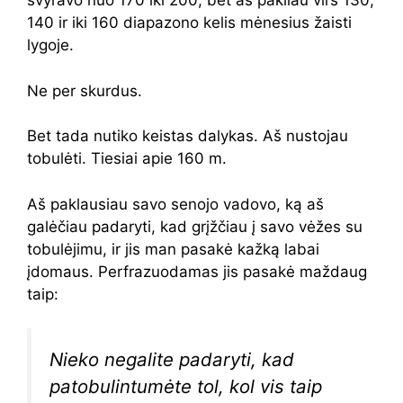
svyravo nuo 170 iki 200, bet aš pakilau virš 130,
140 ir iki 160 diapazono kelis mėnesius žaisti
lygoje.
Ne per skurdus.
Bet tada nutiko keistas dalykas. Aš nustojau
tobulėti. Tiesiai apie 160 m.
Aš paklausiau savo senojo vadovo, ką aš
galėčiau padaryti, kad grįžčiau į savo vėžes su
tobulėjimu, ir jis man pasakė kažką labai
įdomaus. Perfrazuodamas jis pasakė maždaug
taip:
Nieko negalite padaryti, kad
patobulintumėte tol, kol vis taip