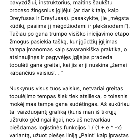
pavyzdžiui, instruktorius, maitins šaukštu
proceso žingsnius įgijėjui (ar dar kitaip, kaip
Dreyfusas ir Dreyfusas). pasakykite, jie „mėgsta
kūdikį, pasiima jį mėgdžiodami ir plekšnodami“).
Tačiau po gana trumpo visiško inicijavimo etapo
žmogus pasiekia tašką, kur įgūdžių įgijimas
tampa įmanomas kaip savarankiška praktika, o
atsinaujinęs ir pagyvėjęs įgijėjas pradeda
tobulėti gana greitai, kai jis ar ji nuskina „žemai
kabančius vaisius“. . “
Nuskynus visus tuos vaisius, netvariai greitas
tobulėjimo tempas šiek tiek atsilieka, o tolesnis
mokėjimas tampa gana sudėtingas. Aš sukūriau
tai vaizduojantį grafiką (kuris man iš tikrųjų
užtruko gėdingai ilgai, nes aš netvarkiau
piešdamas logistinės funkcijos 1 / (1 + e ^ -x)
variantą, užuot piešęs liniją „Paint“ kaip įprastas