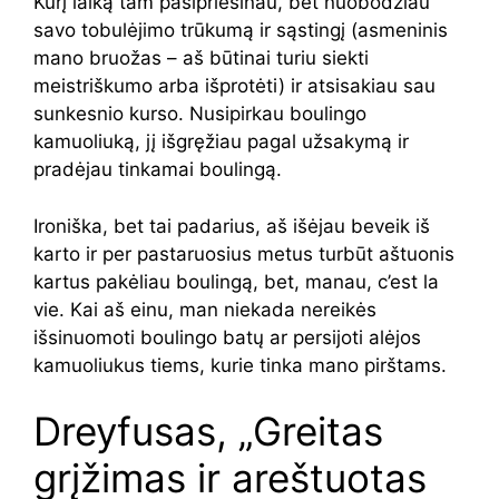
Kurį laiką tam pasipriešinau, bet nuobodžiau
savo tobulėjimo trūkumą ir sąstingį (asmeninis
mano bruožas – aš būtinai turiu siekti
meistriškumo arba išprotėti) ir atsisakiau sau
sunkesnio kurso. Nusipirkau boulingo
kamuoliuką, jį išgręžiau pagal užsakymą ir
pradėjau tinkamai boulingą.
Ironiška, bet tai padarius, aš išėjau beveik iš
karto ir per pastaruosius metus turbūt aštuonis
kartus pakėliau boulingą, bet, manau, c’est la
vie. Kai aš einu, man niekada nereikės
išsinuomoti boulingo batų ar persijoti alėjos
kamuoliukus tiems, kurie tinka mano pirštams.
Dreyfusas, „Greitas
grįžimas ir areštuotas