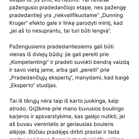
pažengusio pradedančiojo etape, nes pažengę
pradedantieji yra „nekvalifikuotame“ „Dunning
Kruger“ efekto gale ir linkę parodyti mintį, kad
„jei aš to nesuprantu, tai turi būti lengva“.
Pažengusiems pradedantiesiems gali būti
vienas iš dviejų būdų: jie gali pereiti prie
„Kompetentingi“ ir pradėti suvokti bendrą vaizdą
ir savo vietą jame, arba gali „pereiti“ prie
„Pradedančiųjų ekspertų“, manydami, kad baigė
„Eksperto“ studijas.
Tai iš tikrųjų nėra taip iš karto juokinga, kaip
atrodo. Grįžkime prie mano buvusios boulingo
karjeros ir apsvarstykime, kas galėjo nutikti, jei
aš buvau vienintelis ar geriausias bouleris
alėjoje. Būčiau pradėjęs dirbti prastai ir tada