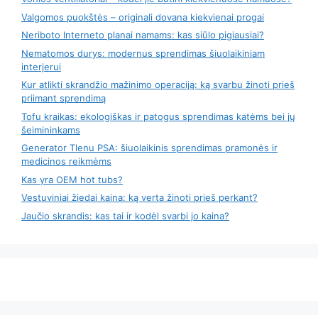
Valgomos puokštės – originali dovana kiekvienai progai
Neriboto Interneto planai namams: kas siūlo pigiausiai?
Nematomos durys: modernus sprendimas šiuolaikiniam
interjerui
Kur atlikti skrandžio mažinimo operaciją: ką svarbu žinoti prieš
priimant sprendimą
Tofu kraikas: ekologiškas ir patogus sprendimas katėms bei jų
šeimininkams
Generator Tlenu PSA: šiuolaikinis sprendimas pramonės ir
medicinos reikmėms
Kas yra OEM hot tubs?
Vestuviniai žiedai kaina: ką verta žinoti prieš perkant?
Jaučio skrandis: kas tai ir kodėl svarbi jo kaina?