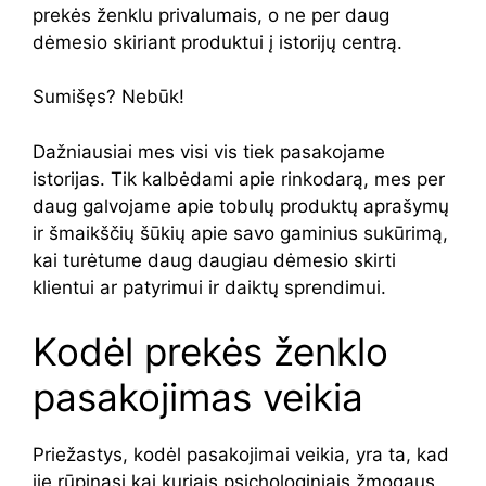
prekės ženklu privalumais, o ne per daug
dėmesio skiriant produktui į istorijų centrą.
Sumišęs? Nebūk!
Dažniausiai mes visi vis tiek pasakojame
istorijas. Tik kalbėdami apie rinkodarą, mes per
daug galvojame apie tobulų produktų aprašymų
ir šmaikščių šūkių apie savo gaminius sukūrimą,
kai turėtume daug daugiau dėmesio skirti
klientui ar patyrimui ir daiktų sprendimui.
Kodėl prekės ženklo
pasakojimas veikia
Priežastys, kodėl pasakojimai veikia, yra ta, kad
jie rūpinasi kai kuriais psichologiniais žmogaus