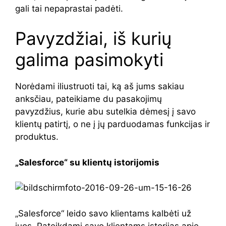
gali tai nepaprastai padėti.
Pavyzdžiai, iš kurių
galima pasimokyti
Norėdami iliustruoti tai, ką aš jums sakiau
anksčiau, pateikiame du pasakojimų
pavyzdžius, kurie abu sutelkia dėmesį į savo
klientų patirtį, o ne į jų parduodamas funkcijas ir
produktus.
„Salesforce“ su klientų istorijomis
„Salesforce“ leido savo klientams kalbėti už
juos. Pateikdami savo klientams istorijas apie