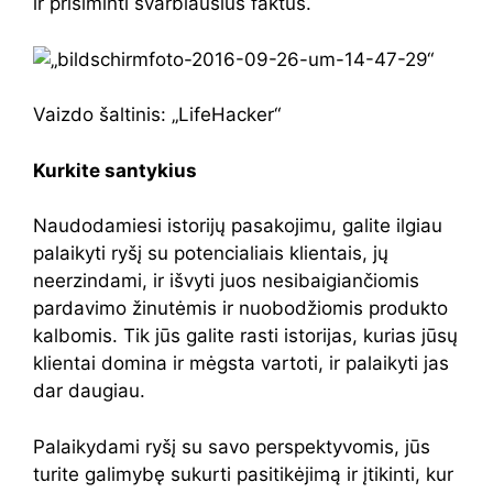
ir prisiminti svarbiausius faktus.
Vaizdo šaltinis: „LifeHacker“
Kurkite santykius
Naudodamiesi istorijų pasakojimu, galite ilgiau
palaikyti ryšį su potencialiais klientais, jų
neerzindami, ir išvyti juos nesibaigiančiomis
pardavimo žinutėmis ir nuobodžiomis produkto
kalbomis. Tik jūs galite rasti istorijas, kurias jūsų
klientai domina ir mėgsta vartoti, ir palaikyti jas
dar daugiau.
Palaikydami ryšį su savo perspektyvomis, jūs
turite galimybę sukurti pasitikėjimą ir įtikinti, kur