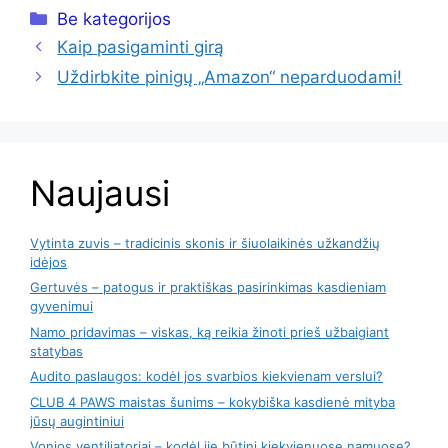
Kategorijos
Be kategorijos
Kaip pasigaminti girą
Uždirbkite pinigų „Amazon“ neparduodami!
Naujausi
Vytinta zuvis – tradicinis skonis ir šiuolaikinės užkandžių
idėjos
Gertuvės – patogus ir praktiškas pasirinkimas kasdieniam
gyvenimui
Namo pridavimas – viskas, ką reikia žinoti prieš užbaigiant
statybas
Audito paslaugos: kodėl jos svarbios kiekvienam verslui?
CLUB 4 PAWS maistas šunims – kokybiška kasdienė mityba
jūsų augintiniui
Vonios ventiliatoriai – kodėl jie būtini kiekvienuose namuose?