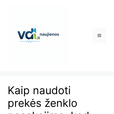
Pereiti
prie
turinio
Meniu
Kaip naudoti
prekės ženklo