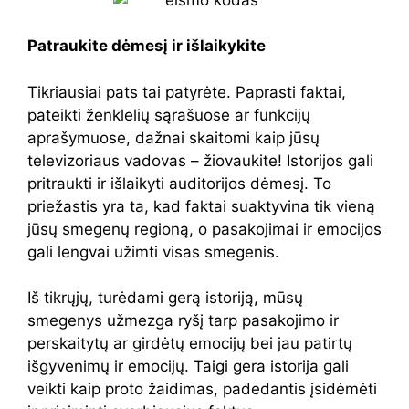
Patraukite dėmesį ir išlaikykite
Tikriausiai pats tai patyrėte. Paprasti faktai,
pateikti ženklelių sąrašuose ar funkcijų
aprašymuose, dažnai skaitomi kaip jūsų
televizoriaus vadovas – žiovaukite! Istorijos gali
pritraukti ir išlaikyti auditorijos dėmesį. To
priežastis yra ta, kad faktai suaktyvina tik vieną
jūsų smegenų regioną, o pasakojimai ir emocijos
gali lengvai užimti visas smegenis.
Iš tikrųjų, turėdami gerą istoriją, mūsų
smegenys užmezga ryšį tarp pasakojimo ir
perskaitytų ar girdėtų emocijų bei jau patirtų
išgyvenimų ir emocijų. Taigi gera istorija gali
veikti kaip proto žaidimas, padedantis įsidėmėti